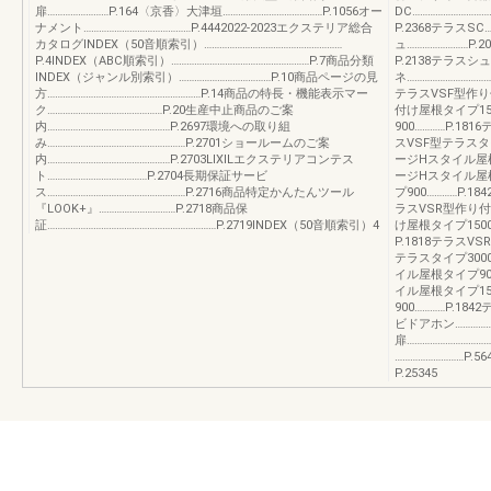
扉……………………P.164〈京香〉大津垣…………………………………P.1056オー
DC…………………………
ナメント……………………………………P.4442022-2023エクステリア総合
P.2368テラスSC
カタログINDEX（50音順索引）………………………………………………
ュ……………………P
P.4INDEX（ABC順索引）………………………………………………P.7商品分類
P.2138テラスシ
INDEX（ジャンル別索引）………………………………P.10商品ページの見
ネ……………………………
方……………………………………………………P.14商品の特長・機能表示マー
テラスVSF型作り
ク………………………………………P.20生産中止商品のご案
付け屋根タイプ150
内…………………………………………P.2697環境への取り組
900…………P.18
み………………………………………………P.2701ショールームのご案
スVSF型テラスタイ
内…………………………………………P.2703LIXILエクステリアコンテス
ージHスタイル屋根
ト…………………………………P.2704長期保証サービ
ージHスタイル屋根
ス………………………………………………P.2716商品特定かんたんツール
プ900…………P.1
『LOOK+』…………………………P.2718商品保
ラスVSR型作り付
証…………………………………………………………P.2719INDEX（50音順索引）4
け屋根タイプ1500
P.1818テラスVS
テラスタイプ300
イル屋根タイプ90
イル屋根タイプ15
900…………P.18
ビドアホン……………
扉………………………
………………………P
P.25345