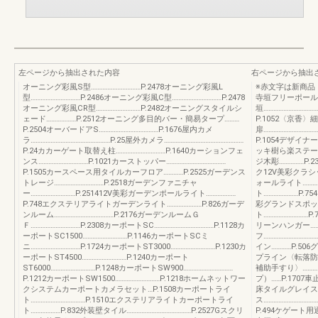
左ページから抽出された内容
右ページから抽出
オーニング彩風S型…………………………P.2478オーニング彩風L
※赤文字は新商品
型…………………………P.2486オーニング彩風C型…………………………P.2478
寺垣フリーポールフ
オーニング彩風CR型………………………P.2482オーニングスタイルシ
垣………………………
ェード………………P.2512オーニング多目的バー・簡易タープ………
P.1052〈京香〉細
P.2504オーバードアS………………………………P.1676屋内カメ
扉…………………………
ラ…………………………………………P.25屋外カメラ…………………………………………
P.1054デザイナ
P.24カカーゲート取替え柱…………………………P.1640カーションフェ
ッキ樹ら楽ステージ
ンス…………………………P.1021カーストッパー………………………………
ジ木彫……………P.2
P.1505カースペース用タイルカーフロア…………P.2525ガーデンス
ク12V美彩クラシッ
トレージ…………………………P.2518ガーデンファニチャ
ォールライト…………
ー………………………P.251412V美彩ガーデンポールライト………………
ト…………………P.7
P.748エクステリアライトガーデンライト…………………P.826ガーデ
彩グランドスポット
ンルーム………………………………P.2176ガーデンルームＧ
ト………………………P
Ｆ…………………………P.2308カーポートSC………………………………P.1128カ
リーンハンガー………
ーポートSC1500………………………P.1146カーポートSCミ
フ………………………
ニ…………………………P.1724カーポートST3000………………………P.1230カ
イン…………P.506
ーポートST4500………………………P.1240カーポート
プライン〈転落防止
ST6000………………………P.1248カーポートSW900…………………………
補助手すり〉………
P.1212カーポートSW1500………………………P.1218ホームネットワー
プ）……P.1707
クシステムカーポートカメラセット…P.1508カーポートライ
床タイルグレイスラン
ト……………………………P.1510エクステリアライトカーポートライ
ス…………………………
ト………………P.832外装壁タイル…………………………………P.2527Gスクリ
P.494ケゲート用