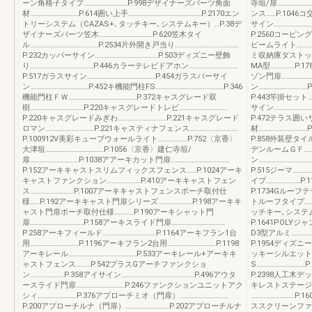
ーン角格子タイプ………………………P.998デザイナーズパーツ角面
寺垣/扉……………
材…………………………P.614囲い上手………………………………………P.2170エン
ンス……P.1046コ
トリーシステム（CAZAS+､タッチキー､システムキー）…P.38デ
サイン……………………
ザイナーズパーツ笠木……………………………P.620笠木タイ
P.2560コーピング
ル……………………………………P.2534片外開き戸当り…………………………………
ビームライト……………
P.232カッパーサイン…………………………………P.503ディズニー壁飾
ミ収納庫ダストック…
り…………………………………P.446カラーテレビドアホン…………………………
MA型……………P.1
P.517ガラスサイン……………………………………P.454ガラスバーサイ
ゾン門扉………………
ン………………………………P.452キ機能門柱FS……………………………………P.346
ン…………………………
機能門柱ＦＷ……………………………………P.372キャスグレード双
P.443竿掛セット…
樹……………………………P.220キャスグレードトレビ…………………………
サイン…………………
P.220キャスグレードみぎわ…………………………P.221キャスグレード
P.472テラス囲い
ロマン…………………………P.221キャスティナフェンス…………………………
材………………………
P.100912V美彩キューブウォールライト………………P.752〈京香〉
P.858外装壁タイ
大津垣………………………………P.1056〈京香〉建仁寺垣/
デンルームＧＦ………
扉…………………………P.1038アアーキカット門扉………………………………
ン……………………………
P.152アーキキャストスリムフィックスフェンス……P.1024アーキ
P.515ジーマ………
キャストファンクション…………………P.410アーキキャストフェン
イプ…………………P
ス………………………P.1007アーキキャストフェンスポーチ取付仕
P.1734Gルーフ
様……P.192アーキキャスト門扉シリーズ…………………P.198アーキキ
トルーフタイプ……
ャスト門扉ポーチ取付仕様…………P.190アーキシャット門
ッチキー､システムキ
扉……………………………P.158アーキスライド門扉……………………………
P.1641POLYジ
P.258アーキフィールド……………………………P.1164アーキフラン1台
D3型アルミ…………
用…………………………P.1196アーキフラン2台用…………………………P.1198
P.1954ディズニ
アーキレール……………………………………P.533アーキレール+アーキキ
ッキーシルエットサ
ャストフェンス………P.542プラスGアーチファンクショ
S………………………
ン…………………P.358アイサイン………………………………………P.496アウタ
P.2398人工木デ
ースライド門扉…………………………P.246ファンクションユニットアク
キレストステージ…
シィ……………………P.376アプローチミオ（門扉）…………………………
………………………P.
P.200アプローチルナ（門扉）………………………P.202アプローチルナ
ススクリーンファン