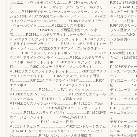
ョンユニットウィルモダンスリム…………P.404ウォールサイ
P.316ゴミ収納庫
ン…………………………………P.498デザイナーズパーツウォールスクリー
テム（CAZAS+
ン…………P.644デザイナーズパーツウォールスクリーンファンク
タッチキー門扉ヴ
ション門袖…P.65012V美彩ウォールバーライト…………………P.720エ
キー門扉ヴィア・
コリスウォールメッシュパネル……………P.1106エクステリアライ
プレミエス門扉……
トウォールライト…………………P.822エコリス雨水タン
P.994Gスクリー
ク……………………………P.1794エベランダ用通風小窓エアイン小
ランス壁付タイプ…
窓………………P.2556エクステリアライトウォールライト……………
プ………………P.24
P.822エクステリアライトエントランスライト………P.794エクステ
ング多目的バー・簡
リアライトガーデンライト……………P.826エクステリアライトカー
語…………………………
ポートライト…………P.832エクステリアライトスパイクスポット
ル…………………………
ライト…P.818エクステリアライトスポットライト……………P.821エ
P.464潮紋（ちょ
クステリアライトダウンライト………………P.830エクステリアライ
もん）（2線式電気
トハイポールスポットライト…P.820エクステリアライト表札
Ⅲ…………………………
灯……………………P.807エクステリアライトブロックライト……………
P.1003デザイナ
P.814エクステリアライトフットライト………………P.831エクステリ
ナーズパーツDスク
アライトポーチライト……………P.827エクステリアライト門袖
ーフ………………………
灯……………………P.812エクステリアライト門柱灯……………………P.804
ディズニーサイン…
エクスポスト……………………………………P.294エクスポストＦ
応……………………P.
Ｓ………………………………P.294エコリスEVファンクション…………………
ディズニーファンク
P.1500エコリスEVポール…………………………P.1502エコリスウォール
ス…………………………
メッシュパネル…………P.1106エコリス雨水タンク…………………………
ディズニープリン
P.1794エコリスメッシュパネル……………………P.1109エコリス緑化
ト………………………
ベース…………………………P.179612V美彩エスコートスポットライ
P.313ディズニ
ト……………P.758エススライド（引戸）…………………………P.169012V美
ーミニフェンス………
彩エッジビームライト…………………P.736江戸硝子サイ
子…………………………
ン…………………………………P.460エルネクス門扉……………………………………
デザイナーズパーツ
P.86エレナフェンス………………………………P.1021エントリーシステム
ザイナーズボード…
（CAZAS+､タッチキー､システムキー）…P.38エンブレムサイ
レール…………P.6
ン………………………………P.476オマンション用大型通用口門
香〉デザイン御簾垣1