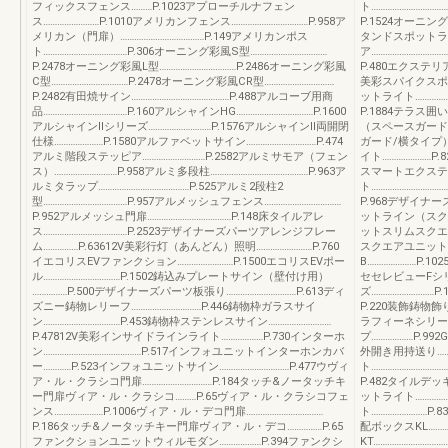
フィックスフェンス………P.1023アプローチルナフェン
ト…………………………
ス……………………P.1010アメリカンフェンス……………………………P.958ア
P.1524オーニン
メリカン（門扉）………………………………P.149アメリカンポス
タンドスポットライ
ト………………………………P.306オーニング彩風S型……………………………
ア…………………………
P.2478オーニング彩風L型……………………………P.2486オーニング彩風
P.480エクステリ
C型……………………………P.2478オーニング彩風CR型…………………………
美彩スパイクスポッ
P.2482有田焼サイン……………………………………P.488アルコーブ用商
ットライト……………
品………………………………P.160アルシャインHG……………………………P.1600
P.1884テラス囲
アルシャインⅡシリーズ………………………P.1576アルシャインⅡ両開閉
（スペースガード/
仕様…………………P.1580アルファベットサイン…………………………P.474
ガード/横タイプ）
アルミ階段ステッピア………………………P.2582アルミサモア（フェン
イト…………………P.
ス）………………………P.958アルミ多段柱……………………………………P.963ア
スマートエクステリ
ルミタラップ…………………………………P.525アルミ2段柱2
ト…………………………
型………………………………P.957アルメッシュフェンス……………………………
P.968デザイナ
P.952アルメッシュ門扉………………………………P.148床タイルアレ
ットライン（スクリ
ス………………………………P.2523デザイナーズパーツアレンジフレー
ットスリムスクエア
ム……………P.63612V美彩行灯（あんどん）照明……………………P.760
スクエアユニット
イエコリスEVファンクション……………………P.1500エコリスEVポー
B…………………P.1
ル……………………………P.1502鋳込みプレートサイン（壁付け用）
セセレビューFシリ
……………P.500デザイナーズパーツ板張り…………………………P.613ディ
ズ………………………P
ズニー鋳物レリーフ…………………………P.446鋳物枠ガラスサイ
P.220装飾鋳物飾
ン……………………………P.453鋳物枠ステンレスサイン………………………
ラフィーネシリーズ
P.47812V美彩インサイドラインライト………………P.730インターホ
プ………………P.9
ン……………………………………P.517インフォユニットインターホンカバ
外開き用持送り………
ー…………P.523インフォユニットサイン…………………………P.477ウヴィ
ト…………………………
ア・ル・クラシコ門扉…………………………P.184タッチ&ノータッチキ
P.482タイルデッキ
ー門扉ヴィア・ル・クラシコ………P.65ヴィア・ル・クラシコフェ
ットライト…………
ンス…………………P.1006ヴィア・ル・デコ門扉……………………………
ト……………………P.
P.186タッチ&ノータッチキー門扉ヴィア・ル・デコ……………P.65
配ボックスKL………
ファンクションユニットウィルモダン………………P.394ファンクシ
KT………………………