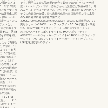
い場合などは
です。照明の基礎知識光源の光色を数値で表わしたものが色温
、1日10時間
度（K・ケルビン）です。赤みがかった光色ほど数値が低く、青
露が発生する可
みがかった光色ほど数値が高くなります。2000Kたき火の光ろう
※結露発生に関
そくの炎青空の光曇り空の光昼光色日の出後数時間ごろの太陽
）防水レベル
の光昼白色温白色電球色夕陽の光
程度テスト方法
3000K2700K5000K3500K6700K6200K12000K787新商品DC12Ｖ
テストなし
美彩シリーズAC100VエントランスライトAC100V門柱灯・表札
有害な影響を受
灯AC100V門袖灯エクステリアライトAC100Vブロックライト
分IPX2（防滴Ⅱ
AC100VスパイクスポットライトAC100Vスポットライト
害な影響を受け
AC100VウォールライトガーデンライトAC100Vポーチライトダ
水滴、10分
ウンライトAC100Vフットライトカーポートライトオプション
雨によって有害な
LED電球対応表MDライト
/分の放水、10
によっても有害
10ℓ/分の放
水の直接噴流に
12.5ℓ/
かなる方向からの
い3mの距離か
PX7（防浸形）規
水面下・15㎝
が可能メーカーと
防浸型（ＪＩ
使用で約10年の
時間10年経っ
寿命定義
SC8105-
」に従い、ＬＥＤ
らはあくまで
りません。ス