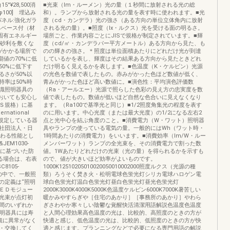
5°¥28,500消
■光束（lm・ルーメン）光の量（１秒間に放射される光の総
φ100] 埋込み
和）。ランプから放射される光の量を表す時に使われます。■光
パネル:強化ガラ
度（cd・カンデラ）光の強さ（ある方向の単位立体角内に放射
みベース付（材
される光の量）。■照度（lx・ルクス）光を受ける面の明るさ。
●固有エネルギー
場所ごと、作業内容ごとにJISで規格が制定されています。■輝
、砂利を敷くな
度（cd/㎡・カンデラパー平方メートル）ある方向から見た、も
がかかる場所で
のの輝きの強さ。＊照度は単位面積あたりにどれだけ光が到達
期値の70%に低
しているかを表し、輝度はその結果ある方向から見たときどれ
0%に低下す
だけ明るく見えるかを表します。■色温度（K・ケルビン）光源
さが50%以
の光色を数値で表したもの。赤みがかった色ほど数値が低く、
率は50%時
青みがかった色ほど高い数値に。■演色性：平均演色評価数
識照明器具の
（Ra・アールエー）光源で照らした色彩の見え方の忠実度を数
おいても安心し
値で表したもの。数値が低いほど自然な色合いに見えなくなり
Ｓ規格）に基
ます。（Ra100で基準光と同じ）■1/2照度角集光の程度を表す
national
のに用います。中心光度（または最大光度）の1/2になる左右2
議が規定している器
点と光中心を結ぶ角度のこと。■消費電力（W・ワット）照明器
社団法人・日
具やランプの使っている電気の量。一般的にはWh（ワット時・
関わる性能とし
1時間あたりの消費電力）をいいます。■消費効率（lm/W・ルー
JEM1030-
メンパーワット）ランプの全光束を、その消費電力で割った数
格に基づいた防
値。1Wあたりどれだけの光束（光の量）を得られるかを示すも
る場合は、右表
ので、値が大きいほど効率がよいものです。
105-
1000K12510205010020050010002000照度ルクス（光源の種
」の中で、一般照
類）ろうそく焚き火・松明電球色蛍光灯シリカ電球ハロゲン電
の定義は“照明
球白色蛍光灯温白色蛍光灯昼白色蛍光灯昼光色蛍光灯
ＥＤモジュー
2000K3000K4000K5000K色温度ケルビン6000K7000K暑苦しい
光束が点灯初
暖かみやすらぎや［住宅のあかり］［事務所のあかり］やわら
間のいずれか
ぎさわやか寒々しい陰鬱な覚醒快活清潔用語解説色温度色温度
照明器具には寿
と人間心理効果高色温度の光は、比較的、高照度のときの方が
観に異常がなく
快適と感じ、低色温度の光は、比較的、低照度のときの方が快
・交換してく
適と感じます。プランニングなどで必要になる専門用語の解説