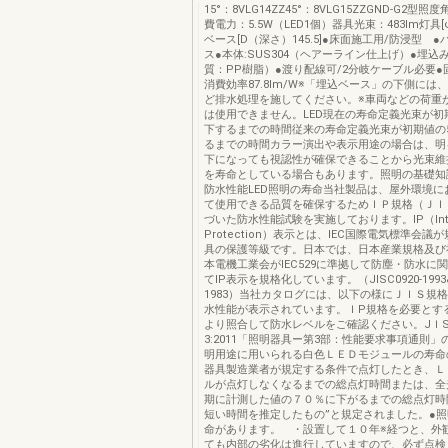
15°：8VLG14ZZ45°：8VLG15ZZGND-G2型照度角1
費電力：5.5W（LED1個）器具光束：483lm灯具[
ベース[D（深さ）145.5]●床面施工用/防浸型 ●
ス●本体:SUS304（ヘアーライン仕上げ）●埋込
質：PP樹脂）●渡り配線可/2分岐ケーブル必要
消費効率87.8lm/W※「埋込ベース」の下側には
ど排水処理を施してください。※車両などの荷重
は使用できません。LED現在の寿命定義光束が初
下するまでの時間従来の寿命定義光束が初期値の5
るまでの時間カラー演出や表示用途の場合は、明る
下になっても視認性が確保できることから光束維持
を寿命としている場合もあります。照明の基礎知
防水性能LED照明の寿命当社製品は、屋外環境に
て使用できる品質を確保するためＩＰ規格（ＪＩ
づいた防水性能試験を実施しております。IP（Inter
Protection）表示とは、IEC国際電気標準会
具の保護等級です。日本では、日本産業規格及び
本電機工業会がIEC529に準拠して防塵・防水に
てIP表示を規格化しています。（JISC0920-1993&
1983）当社カタログには、以下の様にＪＩＳ規
水性能が表示されています。ＩP規格を必要とす
より照合して防水レベルをご確認ください。JＩSC8
3:2011「照明器具ー第3部：性能要求事項通則
明用途に用いられる白色ＬＥＤモジュールの寿命
器具製造業者が規定する条件で点灯したとき、Ｌ
ルが点灯しなくなるまでの総点灯時間または、全
期に計測した値の７０％に下がるまでの総点灯時
短い時間を推定したもの”と規定されました。●
命があります。 ・設置して１０年※経つと、外
ても内部の劣化は進行していますので、必ず点検