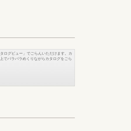
タログビュー」でごらんいただけます。カ
b上でパラパラめくりながらカタログをごら