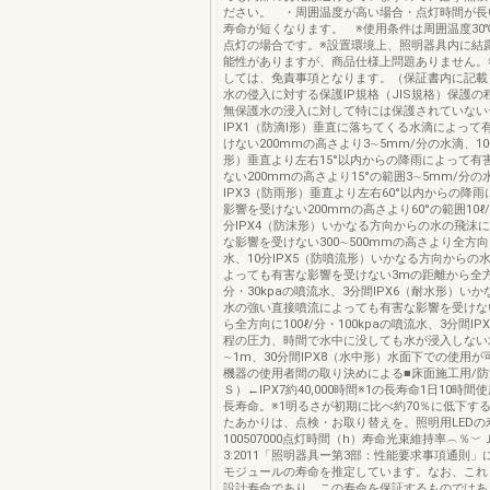
ださい。 ・周囲温度が高い場合・点灯時間が長
寿命が短くなります。 ※使用条件は周囲温度30℃
点灯の場合です。※設置環境上、照明器具内に結
能性がありますが、商品仕様上問題ありません。
しては、免責事項となります。（保証書内に記載
水の侵入に対する保護IP規格（JIS規格）保護の
無保護水の浸入に対して特には保護されていない
IPX1（防滴Ⅰ形）垂直に落ちてくる水滴によって
けない200mmの高さより3∼5mm/分の水滴、10
形）垂直より左右15°以内からの降雨によって有
ない200mmの高さより15°の範囲3∼5mm/分の
IPX3（防雨形）垂直より左右60°以内からの降
影響を受けない200mmの高さより60°の範囲10ℓ
分IPX4（防沫形）いかなる方向からの水の飛沫
な影響を受けない300∼500mmの高さより全方向に
水、10分IPX5（防噴流形）いかなる方向からの
よっても有害な影響を受けない3mの距離から全方向に
分・30kpaの噴流水、3分間IPX6（耐水形）い
水の強い直接噴流によっても有害な影響を受けな
ら全方向に100ℓ/分・100kpaの噴流水、3分間I
程の圧力、時間で水中に没しても水が浸入しない
∼1m、30分間IPX8（水中形）水面下での使用
機器の使用者間の取り決めによる■床面施工用/
Ｓ）←IPX7約40,000時間※1の長寿命1日10時間
長寿命。※1明るさが初期に比べ約70％に低下する
たあかりは、点検・お取り替えを。照明用LEDの
100507000点灯時間（h）寿命光束維持率︵％︶ＪＩ
3:2011「照明器具ー第3部：性能要求事項通則
モジュールの寿命を推定しています。なお、これ
設計寿命であり、この寿命を保証するものではあ