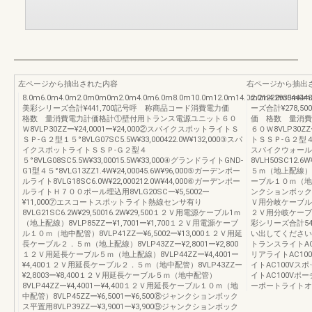
左ページから抽出された内容
右ページから抽出
8.0m6.0m4.0m2.0m0m0m2.0m4.0m6.0m8.0m10.0m12.0m14.0m2122293544448
2.0m4.0m0m0m
美彩シリーズ合計¥441,700記号呼 称商品コード消費電力価
ーズ合計¥278,
格数 量消費電力計価格計①壁付用トランス電源ユニット６０
価 格数 量消費
Ｗ8VLP30ZZー¥24,0001ー¥24,000②スパイクスポットライトＳ
６０Ｗ8VLP30ZZ
ＳＰ-Ｇ２型１５°8VLG07SC5.5W¥33,000422.0W¥132,000③スパ
トＳＳＰ-Ｇ２型４５°8
イクスポットライトＳＳＰ-Ｇ２型４
スパイクウォール
５°8VLG08SC5.5W¥33,00015.5W¥33,000④グランドライトGND-
8VLH50SC12.6
G1型４５°8VLG13ZZ1.4W¥24,00045.6W¥96,000⑤ガーデンポー
５ｍ（地上配線）8V
ルライト8VLG18SC6.0W¥22,000212.0W¥44,000⑥ガーデンポー
ーブル１０ｍ（地上配
ルライトＨ７００ポール埋込用8VLG20SCー¥5,5002ー
ンクションボックス平
¥11,000⑦エスコートスポットライト熱線センサ有り
Ｖ用分岐ケーブル（２
8VLG21SC6.2W¥29,50016.2W¥29,500１２Ｖ用電源ケーブル1ｍ
２Ｖ用分岐ケーブル（
（地上配線）8VLP85ZZー¥1,7001ー¥1,700１２Ｖ用電源ケーブ
彩シリーズ合計54
ル１０ｍ（地中配管）8VLP41ZZー¥6,5002ー¥13,000１２Ｖ用延
い出してください。
長ケーブル２．５ｍ（地上配線）8VLP43ZZー¥2,8001ー¥2,800
トランスライトAC
１２Ｖ用延長ケーブル５ｍ（地上配線）8VLP44ZZー¥4,4001ー
リアライトAC10
¥4,400１２Ｖ用延長ケーブル２．５ｍ（地中配管）8VLP43ZZー
イトAC100Vス
¥2,8003ー¥8,400１２Ｖ用延長ケーブル５ｍ（地中配管）
イトAC100Vポ
8VLP44ZZー¥4,4001ー¥4,400１２Ｖ用延長ケーブル１０ｍ（地
ーポートライトオ
中配管）8VLP45ZZー¥6,5001ー¥6,500⑧ジャンクションボック
ス平置用8VLP39ZZー¥3,9001ー¥3,900⑨ジャンクションボック