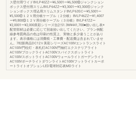
ス壁付用ワイド8VLP40ZZー¥6,5001ー¥6,500⑩ジャンクション
ボックス壁付用スリム8VLP64ZZー¥3,3001ー¥3,300⑪ジャンク
ションボックス埋込用スリムスタンド8VLP63SCー¥5,5001ー
¥5,500⑫１２Ｖ用分岐ケーブル（２分岐）8VLP46ZZー¥1,4007
ー¥9,800⑬１２Ｖ用分岐ケーブル（３分岐）8VLP47ZZー
¥2,0001ー¥2,000美彩シリーズ合計51.3W¥441,700■拾い出し表※
配管部材は必要に応じて別途拾い出してください。プラン例配
線参考図商品の色は印刷の性質上、実物と多少違うことがあり
ます。表示価格には消費税・工事費・配送費は含まれていませ
ん。782新商品DC12Ｖ美彩シリーズAC100Vエントランスライト
AC100V門柱灯・表札灯AC100V門袖灯エクステリアライト
AC100VブロックライトAC100Vスパイクスポットライト
AC100VスポットライトAC100Vウォールライトガーデンライト
AC100VポーチライトダウンライトAC100Vフットライトカーポ
ートライトオプションLED電球対応表MDライト