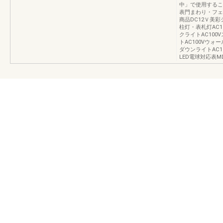
中」で使用するこ
表門まわり・フェン
商品DC12Ｖ美彩
柱灯・表札灯AC1
クライトAC100
トAC100Vウォ
ダウンライトAC
LED電球対応表M