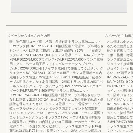
左ページから抽出された内容
右ページから抽出
呼 称色商品コード価 格備 考壁付用トランス電源ユニット
オス側オス側メス
35Wプラグ付−8VLP29ZZ¥13,000接続配線：電源ケーブル明るさ
るために使用しま
センサ：あり回路数（35W）：2回路回路数（60W）：4回路プ
長さを選択してく
ラグレス−8VLP74ZZ¥13,000トランス電源ユニット60Wプラグ付
ド価 格備 考電源ケ
−8VLP30ZZ¥24,000プラグレス−8VLP75ZZ¥24,000トランス電源
ランス電源ユニッ
用スタンドベース施工用シャイングレーオータムブラウン
ジョイント接続用
8VLP31□□¥9,000壁付けタイプを取付けて使用してください。ク
ジョイントへも接
リエダーク8VLP31SA¥11,000ポール建用トランス電源ポール内
さい。※Y端子２個入
蔵用トランス電源25W電源8VLP73ZZ¥13,000接続配線：延長ケ
8VLP60ZZ¥4,40
ーブル明るさセンサ：あり回路数：2回路トランス電源内蔵用ポ
8VLP42ZZ¥10,
ールシャイングレーオータムブラウン8VLP72□□¥14,500クリエ
CN+CN※1ｍ8V
ダーク8VLP72SA¥16,500埋設用トランス電源ユニット
ョイント−照明器
60W−8VLP54ZZ¥60,500接続配線：延長ケーブル明るさセンサ：
で、防水ジョイン
なし回路数：2回路DC12V 配線アイテム以下の順番で配線・保
してください。2.5ｍ8
護管を選んでください。トランス電源ユニット電源ケーブル分
8VLP45ZZ¥6,500
岐ケーブルジャンクションボックス防水ジョイント配管部材
自由延長CNなし※1
□□：シャイングレーSC、オータムブラウンAB1.トランス電源ユ
ョイント接続用※
ニット3.ジャンクションボックス2.12Vケーブル4.配管部材照明
使用して接続してくだ
の消費電力（W数）の合計および施工場所に合わせたトランス
入8VLP84ZZ
電源ユニットを選択してください。トランス電源ユニット1※各
トランス電源ユニ
商品の詳細はP.771∼をご参照ください。12Vオプション商品の
ください。※コン