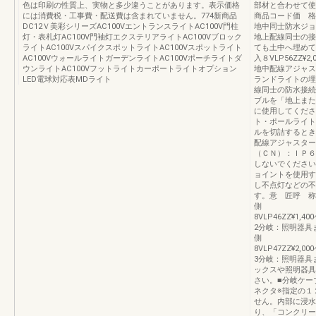
色は印刷の性質上、実物と多少違うことがあります。表示価格
部材と合わせて使
には消費税・工事費・配送費は含まれていません。774新商品
商品コード価 格
DC12Ｖ美彩シリーズAC100VエントランスライトAC100V門柱
地中同士防水ジョイ
灯・表札灯AC100V門袖灯エクステリアライトAC100Vブロック
地上配線同士の接
ライトAC100VスパイクスポットライトAC100Vスポットライト
ても土中へ埋めても
AC100VウォールライトガーデンライトAC100Vポーチライトダ
入８VLP56ZZ¥2
ウンライトAC100Vフットライトカーポートライトオプション
地中配線アジャスタ
LED電球対応表MDライト
ランドライトの埋
線同士の防水接続
ブルを「地上また
に使用してくださ
ト・ポールライト
ルを切詰するとき
配線アジャスター※
（ＣＮ）：ＩＰ６
しないでください
ョイントを使用す
し不点灯などの不
す。意 匠呼 称
側 オス側2
8VLP46ZZ¥
2分岐：照明器具
側 オス側3
8VLP47ZZ¥
3分岐：照明器具
ックスや照明器具
さい。■分岐ケー
ネクタ※指定の１
せん。内部に浸水
り、「コンクリー