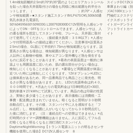
1.4m検知距離約2.5m約70°約35°図のようにエリアカットシール
スイッチDC12
を貼った場合天井面取付けの場合も同様に検出範囲を約半分カ
車庫まわり編（別冊）
ットします。（ ）約70°＜人感セ
ズAC100Vエント
ンサ検知範囲＞■スタンド施工スタンド8VLP67SC¥5,500650通
門袖灯エクステリア
気孔水抜き孔電源孔
イクスポットライト
5016045956501509033G.L2007928300DC12V照明を人感センサ
イトガーデンライト
によってON・OFFをコントロールできます。人感センサは、人
フットライトカー
の通る場所を想定してスタンドや柱、フレーム、天井面に取付
イト
けて使用してください。（接続最大負荷：３５W以下）※人感セ
ンサ付照明器具への接続は避けてください。注意事項※設置高さ
2.5mの場合、GL面にて半径約1.75mが検知範囲となります。設
置高さが異なる場合は、検知範囲が異なります。※人感センサは
人以外にも動物や植物、車やエアコン室外機など熱を発生する
ものに反応することがあります。※着衣の表面温度は一般的に体
温よりも周囲温度に近いため、肌の露出部分が少ない場合は、
検知しにくくなることがあります。※夏場など周囲温度が体温に
近づいた時には検知しにくくなります。12Vオプション※LEDに
は個体差があるため、同一品番商品でも商品ごとに発光色、明
るさが異なる場合があります。また、LEDの光源寿命は約４０,
０００時間です。※月あたりの電気料金は1日8時間点灯×30日、
契約単価￥27/kWhにて試算しています。商品の色は印刷の性質
上、実物と多少違うことがあります。表示価格には消費税・工
事費・配送費は含まれていません。暗くなると照明が３０秒間
自動点灯します。その後、スタンバイ中に人を感知すると「フ
ル点灯」し、検知範囲に人がいなくなってから３０秒間点灯し
た後に消灯します。（注：連続点灯への切替はできません）※点
灯時間のタイマー調整機能はありません。人に反応してフル点
灯暗くなると明るくなると消灯消灯スタンバイ人
DaytimeNightMorning【トランス電源ユニットの明るさセンサ
機能を使用した場合】DC12V人感センサ ８