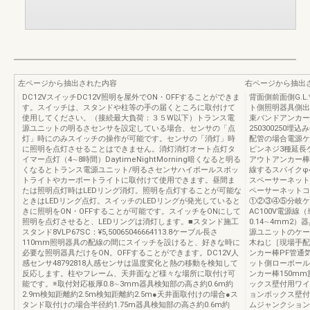
左ページから抽出された内容
右ページから抽出
DC12VスイッチDC12V照明を屋外でON・OFFすることができま
背面側前面側G.
す。スイッチは、スタンドや柱等の手の届くところに取付けて
ト側照明器具側出
使用してください。（接続最大負荷：３５W以下）トランス電
束バンドアンカー
源ユニットの明るさセンサを設定している場合、センサの「点
250300250
灯」時にのみスイッチの操作が可能です。センサの「消灯」時
配管の場合電源ケー
に照明を点灯させることはできません。消灯消灯オート点灯タ
ピンネジ3種延長
イマー点灯（4∼8時間）DaytimeNightMorning暗くなると明る
アウトアンカー棒
くなるとトランス電源ユニット/明るさセンサハイポールスポッ
線するスパイクφ4
トライトやカーポートライトに取付けて使用できます。昼間ま
スペーサーネット
たは照明点灯時はLEDリング消灯。照明を点灯することが可能な
ペーサーネットコ
ときはLEDリング点灯。スイッチのLEDリングが発光していると
①②③④⑤分岐ケ
きに照明をON・OFFすることが可能です。スイッチをONにして
AC100V電源線
照明を点灯させると、LEDリングは消灯します。■スタンド施工
0.14∼4mm2
スタンド8VLP67SC：¥5,50065046664113.8ケーブル長さ
源ユニットのケー
110mm照明器具の配線の間にスイッチを設けると、好きな時に
木ねじ［現場手配
必要な照明器具だけをON。OFFすることができます。DC12V人
ンカー棒PF管通
感センサ48792818人感センサは温度変化と熱の移動を検知して
ット側ローポール
反応します。柱やフレーム、天井面など様々な場所に取付け可
ンカー棒150mm
能です。※取付対応板厚0.8∼3mm器具検知部の高さ約0.6m約
ックス壁付用ワイ
2.9m検知距離約2.5m検知距離約2.5m●天井面取付けの場合●ス
ョンボックス壁付
タンド取付けの場合半径約1.75m器具検知部の高さ約0.6m約
ムジャンクション