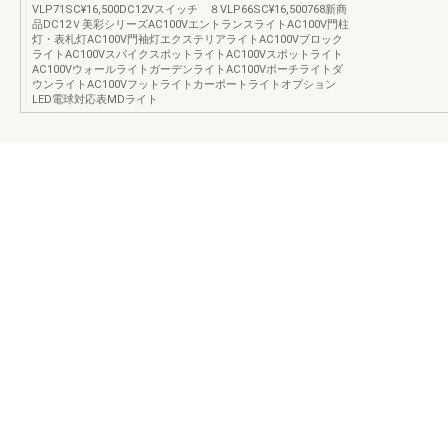
VLP71SC¥16,500DC12Vスイッチ ８VLP66SC¥16,500768新商
品DC12Ｖ美彩シリーズAC100VエントランスライトAC100V門柱
灯・表札灯AC100V門袖灯エクステリアライトAC100Vブロック
ライトAC100VスパイクスポットライトAC100Vスポットライト
AC100VウォールライトガーデンライトAC100Vポーチライトダ
ウンライトAC100Vフットライトカーポートライトオプション
LED電球対応表MDライト