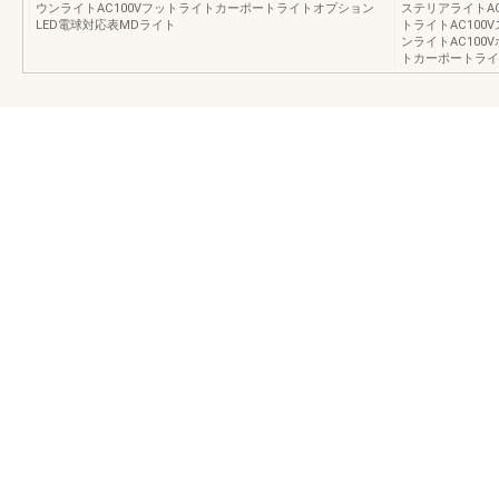
ウンライトAC100Vフットライトカーポートライトオプション
ステリアライトAC
LED電球対応表MDライト
トライトAC100
ンライトAC100
トカーポートライ