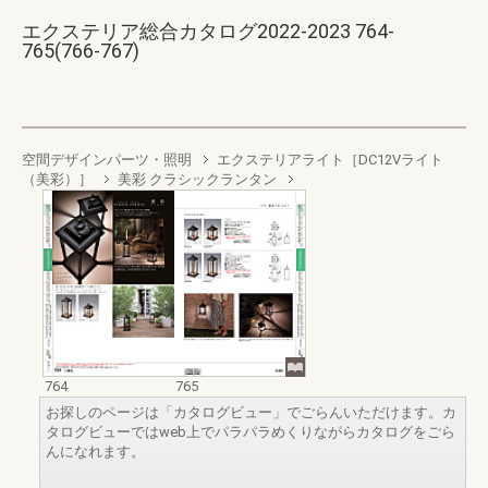
エクステリア総合カタログ2022-2023 764-
765(766-767)
空間デザインパーツ・照明
エクステリアライト［DC12Vライト
（美彩）］
美彩 クラシックランタン
764
765
お探しのページは「カタログビュー」でごらんいただけます。カ
タログビューではweb上でパラパラめくりながらカタログをごら
んになれます。