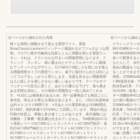
左ページから抽出された内容
右ページから抽出
様々な場所に移動させて使える置型ライト。美彩
クラシックランタ
BisaiClassicLanternヴィンテージ感溢れるオブジェのような照
8VLH24BKオー
明。フロアに映す印象的な柱影とともに周囲を照らす置型ラン
1841843583001
タン。それは、クラシカルな佇まいの間接照明になります。ク
並べて配置すると
ラシック ランタン 緑に囲まれたナチュラルガーデンに馴染
もたらして、歩行
むアンティークなデザイン。CLT-MCLT-S眩しさを気にせず使え
長めの配線をつな
る間接照明タイプの置型ランタン。傘下に取付けられたLEDによ
ることができます。
ってフロアをしっかりと照らします。光源を見せない間接照明
球色：2700KRa
は人に眩しさを感じさせない優しいあかりです。テーブルやフ
1.8W器具光束：7
ァニチャーの足元に置くと、あかりの重心を下げて、落ち着き
防沫型●灯具：ア
ある空間を演出し、その場所の雰囲気を一段と高めてくれま
SUS304（各色
す。※LEDには個体差があるため、同一品番商品でも商品ごとに
ギー消費効率42.
発光色、明るさが異なる場合があります。また、LEDの光源寿命
士の渡り配線ができ
は約４０,０００時間です。※月あたりの電気料金は1日8時間点
2700KRa82クラ
灯×30日、契約単価￥27/kWhにて試算しています。商品の色は
具光束：76lm灯具
印刷の性質上、実物と多少違うことがあります。表示価格には
灯具：アルミダイ
消費税・工事費・配送費は含まれていません。764新商品DC12
渡り配線可/2分
Ｖ美彩シリーズAC100VエントランスライトAC100V門柱灯・表
42.2lm/W※
札灯AC100V門袖灯エクステリアライトAC100Vブロックライト
ができます。LE
AC100VスパイクスポットライトAC100Vスポットライト
り編（別冊）UJ84
AC100VウォールライトガーデンライトAC100Vポーチライトダ
エントランスライト