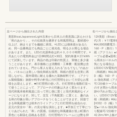
左ページから抽出された内容
右ページから抽出
美彩BisaiJapaneseLight古来から日本人の美意識に訴えかける
12V美彩（Bisai
「和のあかり」。その伝統美を継承する和風照明は、素材感や
代/月：￥11電球
仕上げ、納まりまでを繊細に表現。※LEDには個体差があるた
¥64,000消費電
め、同一品番商品でも商品ごとに発光色、明るさが異なる場合
160・P（奥行）1
があります。また、LEDの光源寿命は約４０,０００時間です。※
紙（アクリル）●
月あたりの電気料金は1日8時間点灯×30日、契約単価￥27/kWh
ーブル必要●固有エ
にて試算しています。商品の色は印刷の性質上、実物と多少違
ら雨水がパネルの
うことがあります。表示価格には消費税・工事費・配送費は含
気になる場合は、
まれていません。門から客人を迎え入れる“おもてなし”のあか
LEDDC12V電気
り。パネルには美しい強化和紙を採用。和紙の意匠を忠実に再
（和紙柄）¥66,0
現しながら、屋外環境に耐える優れた装飾材料です。（アクリ
D（幅）160・P（
ル製樹脂板）旅館や料亭の軒先に行灯照明をおいて大切なお客
ル:強化和紙（ア
様をお迎えします。■行灯照明の使い方。行灯照明を複数灯並べ
可/2分岐ケーブル
て使うことによって、アプローチの印象は大きく変わります。
のすき間から雨水
現代和風本格和風道に沿って同じ側に置くと現代和風的なイメ
跡や汚れが気にな
ージになります。対して、交互（千鳥配置）に置くと、趣のあ
い。LEDDC12V
る和の印象が高いアプローチをつくることができます。回遊で
桜（和紙柄）¥66,
きる和風庭園では樹木のライトアップと行灯照明を組合わせ、
[H332・D（幅）
足元の安全や「和」の見せ場を演出します。■手加工で丁寧につ
型●パネル:強化
くりあげられた「和」の質感。伝統的な和風建築が並ぶ町屋の
り配線可/2分岐
景色にも馴染む品格ある意匠。行灯照明のフレームには艶を抑
42.2lm/W※