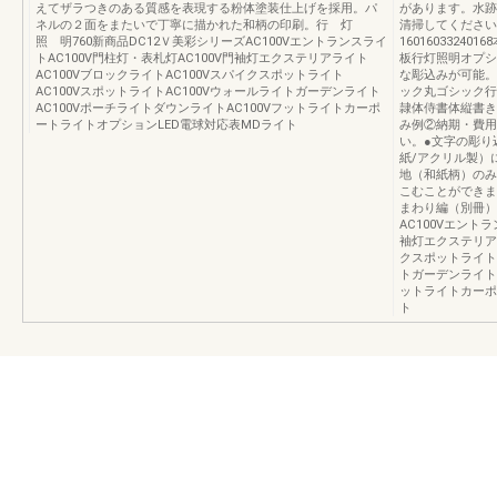
えてザラつきのある質感を表現する粉体塗装仕上げを採用。パ
があります。水跡
ネルの２面をまたいで丁寧に描かれた和柄の印刷。行 灯
清掃してください。8
照 明760新商品DC12Ｖ美彩シリーズAC100Vエントランスライ
16016033240
トAC100V門柱灯・表札灯AC100V門袖灯エクステリアライト
板行灯照明オプシ
AC100VブロックライトAC100Vスパイクスポットライト
な彫込みが可能。
AC100VスポットライトAC100Vウォールライトガーデンライト
ック丸ゴシック行
AC100VポーチライトダウンライトAC100Vフットライトカーポ
隷体侍書体縦書き
ートライトオプションLED電球対応表MDライト
み例②納期・費用
い。●文字の彫り
紙/アクリル製）
地（和紙柄）のみ
こむことができま
まわり編（別冊）UJ
AC100Vエントラ
袖灯エクステリアラ
クスポットライトA
トガーデンライトA
ットライトカーポ
ト