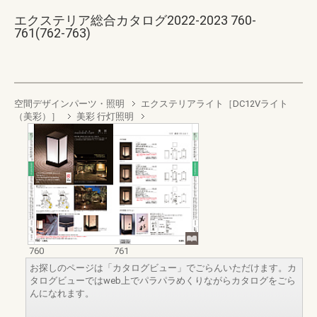
エクステリア総合カタログ2022-2023 760-
761(762-763)
空間デザインパーツ・照明
エクステリアライト［DC12Vライト
（美彩）］
美彩 行灯照明
760
761
お探しのページは「カタログビュー」でごらんいただけます。カ
タログビューではweb上でパラパラめくりながらカタログをごら
んになれます。