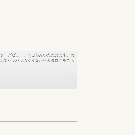
タログビュー」でごらんいただけます。カ
b上でパラパラめくりながらカタログをごら