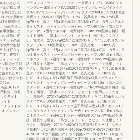
なく光る小さな点
グラスフロアライトシャイングレー床置タイプ8VLG50SCシャ
ドルの様な照
イングレー床置タイプ8VLG52SCシャイングレースパイクタイ
でも商品ごとに
プ8VLG51SCシャイングレースパイクタイプ8VLG53SCLED丸形
EDの光源寿命
床置タイプ¥35,000消費電力：1.8W 器具光束：96.0lm灯具
は1日8時間点
[φ70・H（高さ）59]●床面施工用/防沫型●灯具：ガラス+アルミ
す。商品の色は
ダイカスト（シャイングレー色）●ケーブル長1.5m（防水コネ
表示価格には
クター付）●固有エネルギー消費効率53.3lm/W※配線を切詰・延
由な場所に置
長する場合、「防水ジョイント」とセットで使用してくださ
ドデッキの縁
い。電球色：2700KRa82DC12V電気代/月：￥11LED丸形スパイ
形や葉の陰影
クタイプ¥38,500消費電力：1.8W 器具光束：96.0lm灯具
日中は存在を
[φ70・H（高さ）63]●スパイク施工用/防沫型●灯具：ガラス+ア
です。複数灯
ルミダイカスト（シャイングレー色）●ケーブル長1.5m（防水
ライティング
コネクター付）●固有エネルギー消費効率53.3lm/W※配線を切
ネジ固定が可能
詰・延長する場合、「防水ジョイント」とセットで使用してく
クタイプ。90
ださい。電球色：2700KRa82DC12V電気代/月：￥11LED角形床
に施されたサン
置タイプ¥35,000消費電力：1.8W 器具光束：90.3lm灯具
えないほどやわ
[□70・H（高さ）59]●床面施工用/防沫型●灯具：ガラス+アルミ
70㎜
ダイカスト（シャイングレー色）●ケーブル長1.5m（防水コネ
4新商品DC12Ｖ
クター付）●固有エネルギー消費効率50.1lm/W※配線を切詰・延
0V門柱灯・表札
長する場合、「防水ジョイント」とセットで使用してくださ
ロックライト
い。電球色：2700KRa82DC12V電気代/月：￥11LED角形スパイ
トライト
クタイプ¥38,500消費電力：1.8W 器具光束：90.3lm灯具
Vポーチライトダ
[□70・H（高さ）63]●スパイク施工用/防沫型●灯具：ガラス+ア
トオプション
ルミダイカスト（シャイングレー色）●ケーブル長1.5m（防水
コネクター付）●固有エネルギー消費効率50.1lm/W※配線を切
詰・延長する場合、「防水ジョイント」とセットで使用してく
ださい。電球色：2700KRa82DC12V電気代/月：￥11・丸形・
角形4514φ70水抜き水抜き451890φ70水抜き45707014水抜き
4570701890水平距離（m）水平距離︵m︶保守率1.0（単位Lx）
0.004.00m0.004.00m21100520水平距離（m）水平距離︵m︶