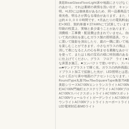
美彩BisaiGlassFloorLight床や地面にさりげ
のあかり。それは素材の表情を洗い出す、キャン
明。※LEDには個体差があるため、同一品番商品
発光色、明るさが異なる場合があります。また、L
は約４０,０００時間です。※月あたりの電気料金
灯×30日、契約単価￥27/kWhにて試算していま
印刷の性質上、実物と多少違うことがあります。
消費税・工事費・配送費は含まれていません。自
いて光の演出を楽しむガラス製の照明器具。ウッ
に置いて陰影を演出したり、庭の一隅に置いて地
を楽しむことができます。小さなガラスの塊は、
消して夜になると人の心を和ませる素敵なあかり
を使って、または１粒の宝石の様に特別感のある
に仕上げてください。グラス フロア ライト■
な床置き施工。■コンパクトで使いやすい、スパイ
㎜■サンドブラストで輝く光。ガラスの内外両面
ドブラスト加工で拡散した光が、LED照明とは思
らかく広がり床や地面のアクセントになります。∅
RoundType丸形70㎜70㎜SquareType角形75
美彩シリーズAC100VエントランスライトAC10
灯AC100V門袖灯エクステリアライトAC100Vブ
AC100VスパイクスポットライトAC100Vスポッ
AC100VウォールライトガーデンライトAC100
ウンライトAC100Vフットライトカーポートライ
LED電球対応表MDライト