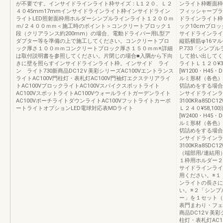
が不要です。インサイドラインライト枠サイズ：L１２０、Ｌ２
ンライト枠断面枠用
４０45mm17mmインサイドラインライト枠インサイドライン
フィッシャープラ
ライトLED照射面枠用ホルダーシンプルラインライト１２００ｍ
ドラインライト枠
ｍ/２４００ｍｍ＜施工時のポイント＞コンクリートブロック１
ック10cmブロ
段（クリアランス約200mm）の場合、電動ドライバー用L型ア
サイドラインライト
ダプター等を準備の上で施工してください。コンクリートブロ
縦筋横筋φ16マル
ック厚さ１００ｍｍコンクリートブロック厚さ１５０ｍｍ※詳細
P.733「シン
は取付説明書を参照してください。片閉じの場合■入隅から下向
して拾い出してくだ
きに壁を照らすインサイドラインライト枠。インサイド ライ
ライトＬ１２０¥30
ン ライト730新商品DC12Ｖ美彩シリーズAC100Vエントランス
[W1200・H45
ライトAC100V門柱灯・表札灯AC100V門袖灯エクステリアライ
ルミ形材（各色）●
トAC100VブロックライトAC100Vスパイクスポットライト
切詰めをする場合
AC100VスポットライトAC100Vウォールライトガーデンライト
ンサイドラインラ
AC100VポーチライトダウンライトAC100Vフットライトカーポ
3100KRa85D
ートライトオプションLED電球対応表MDライト
Ｌ２４０¥58,10
[W2400・H45
ルミ形材（各色）●
切詰めをする場合
ンサイドラインラ
3100KRa85D
（端部用/連結用）
１枠用ホルダー２
サイドラインライ
用ください。※１
ンライトの長さに
い。※２「シンプ
ー」を１セット（
表門まわり・フェン
商品DC12Ｖ美彩
柱灯・表札灯AC1