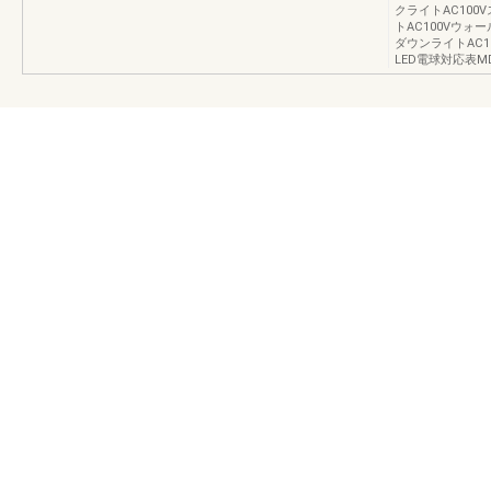
クライトAC100
トAC100Vウォ
ダウンライトAC
LED電球対応表M