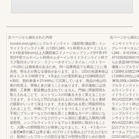
左ページから抽出された内容
右ページから抽出
InsideLineLightシンプルラインライト（端部用/連結用）イン
インサイドライン
サイドラインライト枠（L120/L240）※１枠用ホルダー２コ入り
グレー/オータム
※２※段差50mm以上入隅部施工イメージカップリング(PF管-PF
L240：８VLH0
管)PF管マルチベント枠用ホルダーインサイドラインライト枠プ
47103530236
ラグ取付ネジサイン：ラフィーネサイン／タイル：パストラー
らか具器58197
ノ※LEDには個体差があるため、同一品番商品でも商品ごとに発
価格シンプルライ
光色、明るさが異なる場合があります。また、LEDの光源寿命は
L1208VLG58□
約４０,０００時間です。※月あたりの電気料金は1日8時間点灯
L1208VLH03△△
×30日、契約単価￥27/kWhにて試算しています。商品の色は印
3¥30,050L
刷の性質上、実物と多少違うことがあります。表示価格には消
プルラインライト 端部
費税・工事費・配送費は含まれていません。門袖に間接照明を
ルラインライト 連結用
取り入れることで、エントランスの印象を大きく変えることが
イドラインライト枠L
できます。タイルなど凹凸のある仕上げに照明をあてると素材
8VLH22ZZ2¥1
の陰影がいっそう深まります。大きな面のある壁に間接照明を
ラインライト枠は
入れることで、外構にアイポイントをつくることができます。
格シンプルラインライト
手前にプランターなどの小物を置くと素敵なガーデン演出にな
シンプルラインライト 
ります。エントランスなどのウォール演出に最適な入隅用の間
ンサイドラインライト
接照明。シンプルラインライトをアルミ形材枠に取付けること
8VLH22ZZ2¥1
で、入隅への照明取付けが簡単になりました。※１・※２右ペー
記のアルファベッ
ジ参照■壁の施工は厚さ違いのブロックを積み上げて仕上げるだ
オータムブラウン
け。面倒だったブロックの切欠き加工や照明を隠すための造作
□□SCABSC△△S