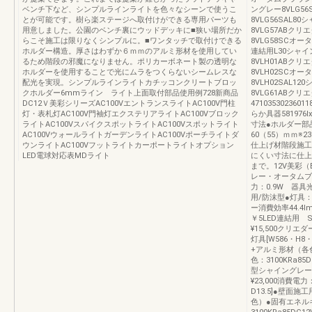
ベンチ下など、シンプルラインライトを色々なシーンで使うこ
ングレー8VLG5
とが可能です。樹ら楽ステージへ取付けができる専用パーツも
8VLG56SAL8
用意しました。公園のベンチ裏にウッドデッキに■狭い場所だか
8VLG57ABクリ
らこそ施工は限りなくシンプルに。■ワンタッチで取付けできる
8VLG58SCオー
ホルダー構造。厚さはわずか６ｍｍのアルミ形材を使用してい
連結用L30シャイ
るため階段の邪魔になりません。ポリカーボネート製の透明な
8VLH01ABクリ
ホルダーを使用することで光にムラをつくらないシームレスな
8VLH02SCオー
配光を実現。シンプルラインライトカチッコンクリートブロッ
8VLH02SAL1
クホルダー6mmライン ライト上面取付部品使用例728新商品
8VLG61ABクリ
DC12Ｖ美彩シリーズAC100VエントランスライトAC100V門柱
47103530236
灯・表札灯AC100V門袖灯エクステリアライトAC100Vブロック
らか具器581976l
ライトAC100VスパイクスポットライトAC100Vスポットライト
寸法●ホルダー部品
AC100VウォールライトガーデンライトAC100Vポーチライトダ
60（55）ｍｍ
ウンライトAC100Vフットライトカーポートライトオプション
仕上げ材階段施工
LED電球対応表MDライト
にくい寸法に仕上
まで。12V美彩（B
レー・オータムブラウ
力：0.9W 器具光
用/防沫型●灯具
ー消費効率44.4l
￥5LED連結用 
¥15,500クリエ
灯具[W586・H8
+アルミ形材（各色
色：3100KRa85
型シャイングレー・
¥23,000消費電力
D13.5]●壁面
色）●固有エネルギ