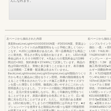
んになれます。
左ページから抽出された内容
右ページから抽出
美彩BisaiLineLight※GOODDESIGN賞・iFDESIGN賞、受賞はシ
シンプルラインラ
ンプルラインライトのみ間接照明をもっと手軽に美しくつかい
側白：−黒：＋照明
こなす。※LEDには個体差があるため、同一品番商品でも商品ご
L120：1162L30
とに発光色、明るさが異なる場合があります。また、LEDの光源
116281616811
寿命は約４０,０００時間です。※月あたりの電気料金は1日8時
イングレー・オータム
間点灯×30日、契約単価￥27/kWhにて試算しています。商品の
費電力：1.2W 器
色は印刷の性質上、実物と多少違うことがあります。表示価格
施工用/防沫型●
には消費税・工事費・配送費は含まれていません。
ルギー消費効率44.
BackLineLightInsideLineLightSimpleLineLight階段のつくり
月：￥7LED端部
方から考えた蹴込みに隠せるライン照明。外構の階段構造を考
ウン¥16,500ク
えることで導き出されたワンタッチ施工と限界までサイズダウ
107lm灯具[W7
ンを図った薄型ＬＥＤ照明。徹底的に使いやすさにこだわった
リル+アルミ形材
照明器具となりました。ファサードの階段に間接照明を使用す
球色：3100KRa8
ると、足元の安全を確保しながら、美しく印象的な空間をつく
L120型シャイン
ることができます。床面の素材を白色系にすることで、広い範
¥23,000消費電力
囲に光を広げることができます。ただし、光沢感のある素材
D13.5]●壁面
は、LEDの粒を映してしまうので間接照明には不向きです。■オ
色）●固有エネルギ
プションパーツを使用すると階段以外の様々な場所で間接照明
3100KRa85D
が提案できます。これまでは提案が難しかったウッドデッキや
オータムブラウン