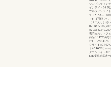
3100KRa85DC
シンプルラインライト
インライト34.
プルラインライト
てください。※樹
り付け可能です。
（２コ入り）拾
8VLG62ZZ¥2
8VLG63ZZ¥2
表門まわり・フェン
商品DC12Ｖ美彩
柱灯・表札灯AC1
クライトAC100
トAC100Vウォ
ダウンライトAC
LED電球対応表M