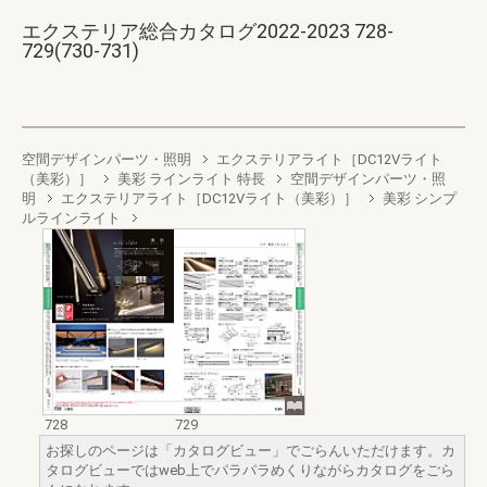
エクステリア総合カタログ2022-2023 728-
729(730-731)
空間デザインパーツ・照明
エクステリアライト［DC12Vライト
（美彩）］
美彩 ラインライト 特長
空間デザインパーツ・照
明
エクステリアライト［DC12Vライト（美彩）］
美彩 シンプ
ルラインライト
728
729
お探しのページは「カタログビュー」でごらんいただけます。カ
タログビューではweb上でパラパラめくりながらカタログをごら