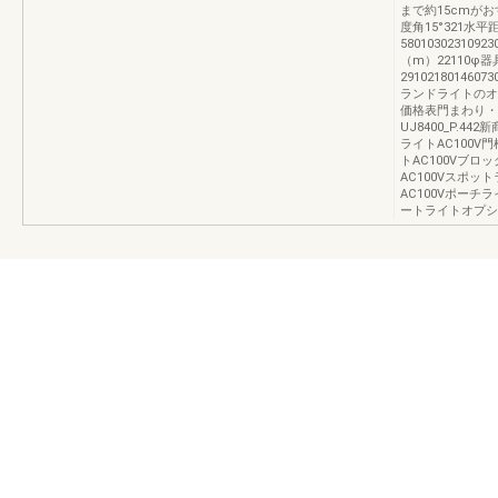
まで約15cmがおすす
度角15°321水
5801030231092
（m）22110φ
2910218014607
ランドライトのオプ
価格表門まわり・
UJ8400_P.4
ライトAC100V
トAC100Vブロ
AC100Vスポッ
AC100Vポーチ
ートライトオプシ