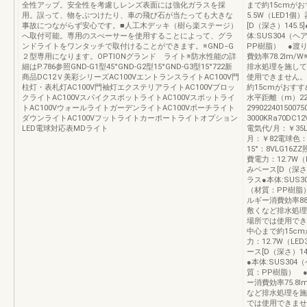
全性アップ。安全性を考慮しレンズ表面には強化ガラスを採
まで約15cmがおす
用。誤って、物をぶつけたり、車の飛び石が当たっても大きな
5.5W（LED1個
事故につながらず安心です。■人工木デッキ（樹ら楽ステージ）
[D（深さ）145
へ取付可能。専用のスぺーサーを使用することによって、グラ
体:SUS304
ンドライトをワンタッチで取付けることができます。※GND−G
PP樹脂） ●渡
２型専用になります。OPTIONグランド ライト※防水性能の詳
費効率78.2lm
細はP.786参照GND-G1型45°GND-G2型15°GND-G3型15°722新
排水処理を施して
商品DC12Ｖ美彩シリーズAC100VエントランスライトAC100V門
使用できません。
柱灯・表札灯AC100V門袖灯エクステリアライトAC100Vブロッ
約15cmがおすすめで
クライトAC100VスパイクスポットライトAC100Vスポットライ
水平距離（m）2
トAC100VウォールライトガーデンライトAC100Vポーチライト
2990224015007
ダウンライトAC100Vフットライトカーポートライトオプション
3000KRa70DC
LED電球対応表MDライト
電気代/月：￥35L
月：￥82電球色：3
15°：8VLG16ZZ
費電力：12.7W（
みベース[D（深さ
ラス●本体:SUS
（材質：PP樹脂
ルギー消費効率88
敷くなど排水処理
場所では使用でき
中心まで約15cmが
力：12.7W（LE
ース[D（深さ）1
●本体:SUS30
質：PP樹脂） 
ー消費効率75.8
など排水処理を施
では使用できませ