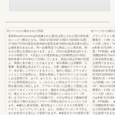
左ページから抽出された内容
右ページから抽出
美彩BisaiGroundLight洗練された配光は照らされた壁の存在感
グランドライト照度角4
をいっそう際立たせる。GND-G1型GND-G3型∅150GND-G2型
費電力：1.4W（L
∅100∅7575lm器具光束400lm器具光束1000lm器具光束※LEDに
ース[D（深さ）1
は個体差があるため、同一品番商品でも商品ごとに発光色、明
●本体:SUS30
るさが異なる場合があります。また、LEDの光源寿命は約４０,
質：PP樹脂）●
０００時間です。※月あたりの電気料金は1日8時間点灯×30日、
消費効率55.7l
契約単価￥27/kWhにて試算しています。商品の色は印刷の性質
ど排水処理を施し
上、実物と多少違うことがあります。表示価格には消費税・工
は使用できません
事費・配送費は含まれていません。小壁∼建物のファサードま
で約10cmがおすすめ
で、光を美しくデザインするライト。地中に埋設してアイポイ
照度角45°水平距
ントとしての使用から、壁面を照射して光のデザインまでを楽
8133012028302
しめる照明です。φ７5、φ１００、φ１５０のとってもコンパ
電気代/月：￥9LE
クトな照明器具ながら、しっかりとした明るさでファサード空
らの距離︵m︶24042
間を魅力的に演出します。アプローチ沿いに設置して壁面に光
15°：8VLG14ZZ
りのアイポイントをつくります。連続する光は誘導灯としても
費電力：5.5W（L
◎。最もスタンダードな明るさで壁面やシンボルツリー（中
ベース[D（深さ）
木）までがライトアップの対象です。十分な明るさで建物外壁
ス●本体:SUS3
の２階まで伸びる光はファサード空間を光のキャンバスにでき
質：PP樹脂） 
ます。■優れた耐水性能。耐水性はＪＩＳＣ０９２０防浸型（Ｉ
ー消費効率87.8
Ｐ６７）をクリアしています。また、交換もワンタッチで行え
など排水処理を施
るため住宅でも安心して使用できます。■強化ガラスの採用で安
では使用できませ