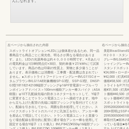
んになれます。
左ページから抽出された内容
右ページから抽出
スポットライトオプション※LEDには個体差があるため、同一品
美彩BisaiSta
番商品でも商品ごとに発光色、明るさが異なる場合がありま
H２００・スタン
す。また、LEDの光源寿命は約４０,０００時間です。※月あたり
グレー8VLG64
の電気料金は1日8時間点灯×30日、契約単価￥27/kWhにて試算
シャイングレー8V
しています。商品の色は印刷の性質上、実物と多少違うことが
スタンドスポットラ
あります。表示価格には消費税・工事費・配送費は含まれてい
¥24,000＋ローポ
ません。●スポットライトフードシャイングレー8VLG11SCオー
¥42,000（灯具¥
タムブラウン8VLG11AB対象機種SP-G3型、SSP‐G3型、DNSP-
価格¥58,500（
G3型181182142108端部ブッシングφ16PF管電源ケーブル＜ワ
トライトをP.71
ンポイントアドバイス＞100mm補助アンカー棒スパイク（ASA
格¥31,500（灯具
樹脂）φ10下孔配線先端の防水コネクターをカットして、Y端子
ト価格¥40,500（
に変更することでトランス電源ユニットへ接続できます。地中
セット価格¥57,0
から立ち上げた配管の先端に端部ブッシングを取付けてくださ
スポットライトを
い。配線を引き出してから、周囲を防水処理してください。ス
2595200200
パイクスポットライトのスパイクに孔加工を行い、アンカー棒
200※照明はSSP
を差込んで埋設してください。トランス電源ユニットと直接つ
25953005004
なぐ場合配線を部分的に配管に通す場合アンカー棒を使用して
棒取付孔■樹木の
固定する場合Y端子（１０個入）8VLP84ZZ¥550φ16端部ブッシ
っている場合■冬
ング（２個入）8VLP81ZZ¥1,100補助アンカー棒（２本入）
立ち上げて使える