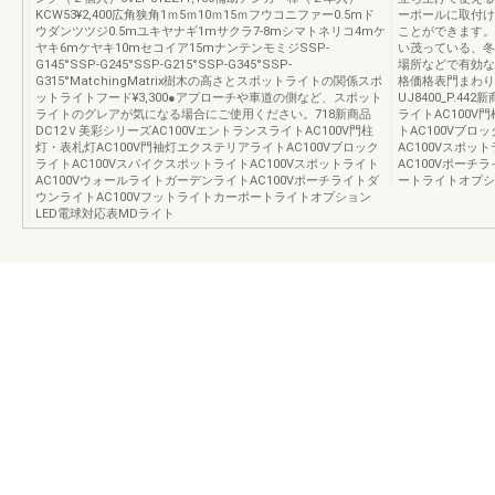
KCW53¥2,400広角狭角1ｍ5ｍ10ｍ15ｍフウコニファー0.5mド
ーポールに取付け
ウダンツツジ0.5mユキヤナギ1mサクラ7-8mシマトネリコ4mケ
ことができます。
ヤキ6mケヤキ10mセコイア15mナンテンモミジSSP-
い茂っている、冬
G145°SSP-G245°SSP-G215°SSP-G345°SSP-
場所などで有効な
G315°MatchingMatrix樹木の高さとスポットライトの関係スポ
格価格表門まわり
ットライトフード¥3,300●アプローチや車道の側など、スポット
UJ8400_P.4
ライトのグレアが気になる場合にご使用ください。718新商品
ライトAC100V
DC12Ｖ美彩シリーズAC100VエントランスライトAC100V門柱
トAC100Vブロ
灯・表札灯AC100V門袖灯エクステリアライトAC100Vブロック
AC100Vスポッ
ライトAC100VスパイクスポットライトAC100Vスポットライト
AC100Vポーチ
AC100VウォールライトガーデンライトAC100Vポーチライトダ
ートライトオプシ
ウンライトAC100Vフットライトカーポートライトオプション
LED電球対応表MDライト