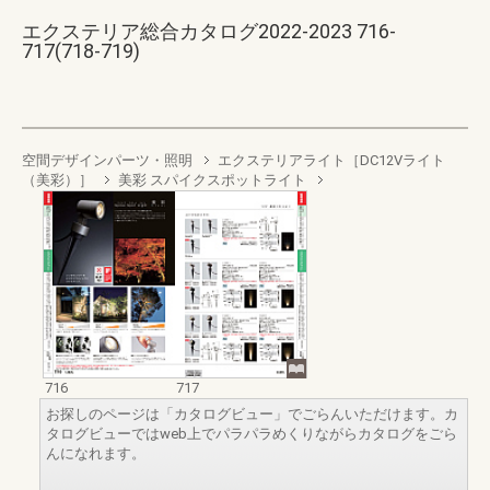
エクステリア総合カタログ2022-2023 716-
717(718-719)
空間デザインパーツ・照明
エクステリアライト［DC12Vライト
（美彩）］
美彩 スパイクスポットライト
716
717
お探しのページは「カタログビュー」でごらんいただけます。カ
タログビューではweb上でパラパラめくりながらカタログをごら
んになれます。