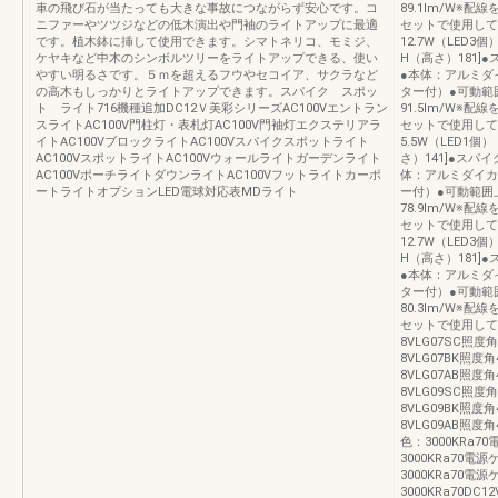
車の飛び石が当たっても大きな事故につながらず安心です。コ
89.1lm/W※
ニファーやツツジなどの低木演出や門袖のライトアップに最適
セットで使用してくだ
です。植木鉢に挿して使用できます。シマトネリコ、モミジ、
12.7W（LED3
ケヤキなど中木のシンボルツリーをライトアップできる、使い
H（高さ）181]
やすい明るさです。５ｍを超えるフウやセコイア、サクラなど
●本体：アルミダ
の高木もしっかりとライトアップできます。スパイク スポッ
ター付）●可動範
ト ライト716機種追加DC12Ｖ美彩シリーズAC100Vエントラン
91.5lm/W※
スライトAC100V門柱灯・表札灯AC100V門袖灯エクステリアラ
セットで使用してくだ
イトAC100VブロックライトAC100Vスパイクスポットライト
5.5W（LED1個
AC100VスポットライトAC100Vウォールライトガーデンライト
さ）141]●スパ
AC100VポーチライトダウンライトAC100Vフットライトカーポ
体：アルミダイカ
ートライトオプションLED電球対応表MDライト
ー付）●可動範囲
78.9lm/W※
セットで使用してくだ
12.7W（LED3
H（高さ）181]
●本体：アルミダ
ター付）●可動範
80.3lm/W※
セットで使用して
8VLG07SC照度
8VLG07BK照度
8VLG07AB照度
8VLG09SC照度
8VLG09BK照度
8VLG09AB照度角
色：3000KRa7
3000KRa70電
3000KRa70電
3000KRa70DC