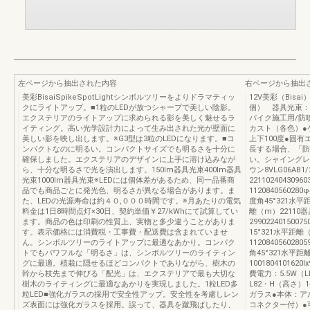
左ページから抽出された内容
右ページから抽出
美彩BisaiSpikeSpotLightシンボルツリーをよりドラマティッ
12V美彩（Bisai）
クにライトアップ。■1粒のLEDが放つシャープで美しい陰影。
個） 器具光束：16
エクステリアのライトアップに求められる影を美しく魅せるラ
パイク施工用/防
イティング。高い光学設計力によって生み出された光が壁面に
カスト（各色）●
美しい影を映し出します。※G3型は3粒のLEDになります。■コ
上下100度●固有
ンパクトなのに明るい。コンパクトサイズでも明るさを十分に
長する場合、「防
確保しました。エクステリアのデザインに上手に溶け込みなが
い。シャイングレー
ら、十分な明るさで光を演出します。150lm器具光束400lm器具
ウン8VLG06AB
光束1000lm器具光束※LEDには個体差があるため、同一品番商
22110240430
品でも商品ごとに発光色、明るさが異なる場合があります。ま
1120840560280φ
た、LEDの光源寿命は約４０,０００時間です。※月あたりの電気
度角45°321水
料金は1日8時間点灯×30日、契約単価￥27/kWhにて試算してい
離（m）22110
ます。商品の色は印刷の性質上、実物と多少違うことがありま
2990224015007
す。表示価格には消費税・工事費・配送費は含まれていませ
15°321水平距
ん。シンボルツリーのライトアップに最適なあかり。コンパク
11208405602805
トでもパワフルな「明るさ」は、シンボルツリーのライティン
角45°321水平
グに最適。植栽に隠せるほどコンパクトでありながら、樹木の
1001804101620l
幹から枝先まで伸びる「配光」は、エクステリアで最も大切な
費電力：5.5W（L
樹木のライティングに最適なあかりを実現しました。1粒LED多
L82・H（高さ）
粒LED■強化ガラスの採用で安全性アップ。安全性を考慮しレン
ガラス●本体：ア
ズ表面には強化ガラスを採用。誤って、器具を蹴飛ばしたり、
コネクター付）●