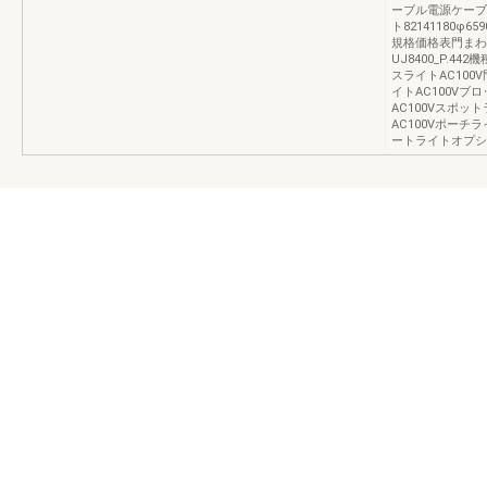
ーブル電源ケーブル
ト82141180φ659
規格価格表門まわ
UJ8400_P.4
スライトAC100
イトAC100Vブ
AC100Vスポッ
AC100Vポーチ
ートライトオプシ