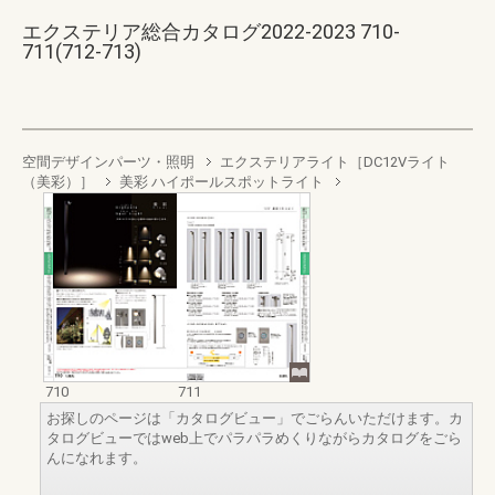
エクステリア総合カタログ2022-2023 710-
711(712-713)
空間デザインパーツ・照明
エクステリアライト［DC12Vライト
（美彩）］
美彩 ハイポールスポットライト
710
711
お探しのページは「カタログビュー」でごらんいただけます。カ
タログビューではweb上でパラパラめくりながらカタログをごら
んになれます。