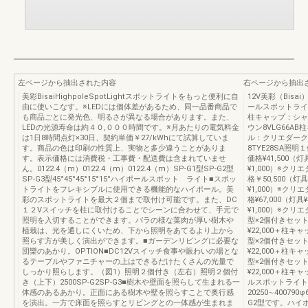
左ページから抽出された内容
右ページから抽出
美彩BisaiHighpoleSpotLightスポットライトをもっと便利に自
12V美彩（Bisai
由に使いこなす。※LEDには個体差があるため、同一品番商品で
ールスポットライト
も商品ごとに発光色、明るさが異なる場合があります。また、
柱キャップ：シャ
LEDの光源寿命は約４０,０００時間です。※月あたりの電気料金
ウン8VLG66A
は1日8時間点灯×30日、契約単価￥27/kWhにて試算していま
ル：クリエダーク
す。商品の色は印刷の性質上、実物と多少違うことがありま
8TYE28SA照
す。表示価格には消費税・工事費・配送費は含まれていませ
価格¥41,500（灯
ん。0122.4（m）0122.4（m）0122.4（m）SP-G1型SP-G2型
¥1,000）※クリ
SP-G3型45°45°45°15°15°ハイポールスポット ライト■スポッ
格￥50,500（灯具
トライトをフレキシブルに使用できる機能的なハイポール。美
¥1,000）※クリ
彩のスポットライトを最大２個まで取付け可能です。また、DC
格¥67,000（灯具
１２Vスイッチを柱に取付けることでシーンに合わせて、手元で
¥1,000）※クリ
照明を入切することができます。バラの様な葉肉が厚い樹木や
型×2個付きセット価
植栽は、光を通しにくいため、下から照明をあてるより上から
¥22,000＋柱キャ
照らす方が美しく演出ができます。■ガーデンリビングに必要な
型×2個付きセット価
団欒のあかり。OPTION■DC12Vスイッチ食事や賑わいの場とな
¥22,000＋柱キャ
るテーブルやファニチャーの上はできるだけたくさんの光量で
型×2個付きセット価
しっかり照らします。（図1）照明２個付き（左右）照明２個付
¥22,000＋柱キ
き（上下）2500SP-G2SP-G3■樹木や壁面を照らして生まれる一
ルスポットライト
体感のあるあかり。正面にある樹木や壁を照らすことで奥行感
20250∼400790φ
を演出。一方で床面を照らすとリビングとの一体感が生まれま
G2型です。ハイ