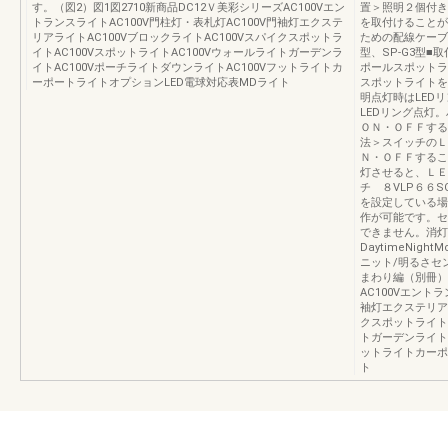
す。（図2）図1図2710新商品DC12Ｖ美彩シリーズAC100Vエン
置＞照明２個付き
トランスライトAC100V門柱灯・表札灯AC100V門袖灯エクステ
を取付けることが
リアライトAC100VブロックライトAC100Vスパイクスポットラ
ための配線ケーブル
イトAC100VスポットライトAC100Vウォールライトガーデンラ
型、SP-G3型■
イトAC100VポーチライトダウンライトAC100Vフットライトカ
ポールスポットライ
ーポートライトオプションLED電球対応表MDライト
スポットライトを
明点灯時はLED
LEDリング点灯
ＯＮ・ＯＦＦする
法＞スイッチのＬ
Ｎ・ＯＦＦするこ
灯させると、ＬＥ
チ ８VLP６６S
を設定している場
作が可能です。セ
できません。消灯
DaytimeNig
ニット/明るさセ
まわり編（別冊）UJ
AC100Vエントラ
袖灯エクステリアラ
クスポットライトA
トガーデンライトA
ットライトカーポ
ト