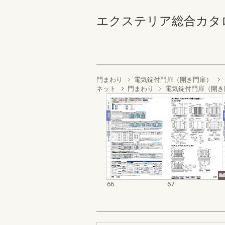
エクステリア総合カタログ202
門まわり
電気錠付門扉（開き門扉）
ネット
門まわり
電気錠付門扉（開き
66
67