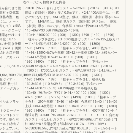
右ページから抽出された内容
組み合わせて使
70130〈96.7〉合わせガラスｔ＝670260.6（220.6）［300.6］※1
部材＋③電気
鋼板（道路側・家側）厚さ0.5㎜です。※2H:1400の場合は、小窓
価格表型・色
が3つになります。※M-FA型は、鋼板（道路側・家側）厚さ0.5㎜
には、オート
です。 M-GA型は、熱処理ガラス（道路側）厚さ5㎜、 鋼板
際して〕●埋込
（家側）厚さ0.5㎜です。合掌框115×40上桟90×44.4吊元框
オートクローザ
115×40WP33.360H90縦桟22×40下桟
外開き仕様にす
110×44.44002901100（900）［1300］1690（1490）［1890］
度：87.5
「柱キャップを含む」90H60※2複層ガラスｔ＝19W125上桟カバ
きの外開き仕様
ー11×44.4吊元框30.5×42.42901100（900）［1300］
（W×H）両開
1690（1490）［1890］「柱キャップを含む」400下桟カバー
焼付き江戸硝
11×44.412590H60W合掌框135×42.4合掌框135×42.4上桟カバー
ィークカッパ
11×44.4吊元框30.5×42.42901100（900）［1300］
1690（1490）［1890］「柱キャップを含む」下桟カバー
0￥1,162,700￥783,400￥821,600
11×44.4パネルｔ＝40※パネルｔ＝40※140090260.6（220.6）
［300.6］H7060合わせガラスｔ＝6W合掌框135×42.4上桟カバ
1,064,700￥734,400￥772,600
ー11×44.4吊元框128.3×42.42901100（900）［1300］
加算ヴィア・
1690（1490）［1890］「柱キャップを含む」横張り桟
称扉1枚寸法
130.3×39.6（110.3×39.6）［150.3×39.6］下桟カバー
ンティークカッ
11×44.440070〈53.3〉60H90鋳物パネル縦張り桟
130×40〈96.7×40〉下桟110×44.44001100（900）［1300］
-
482.5（382.5）［582.5］1690（1490）［1890］「柱キャップ
700ロイヤルブラッ
を含む」290合掌框115×40〔165×40〕合掌框115×40〔165×40〕
8-
上桟90×44.4吊元框115×40〔165×40〕2901100（900）［1300］
00オートクローザー
1690（1490）［1890］「柱キャップを含む」400下桟110×44.4
・クラシコトラッ
縦張り桟130×40〈96.7×40〉70WG.L.G.L.G.L.G.L.G.L.G.L.合わせ
品です。取付可
ガラスｔ＝6合わせガラスｔ＝6W27090H60吊元門柱105受け門
ゴールド鋳物プ
柱10538±8.5片開き受け部材52W＋812W＋37W＋76W＋
ッシュプルKB
5453838±8.5吊元門柱105吊元門柱10538±8.5「38＋8.5-5オート
ターホンを接続
クローザー使用の場合」吊元框115×40〔165×40〕上桟