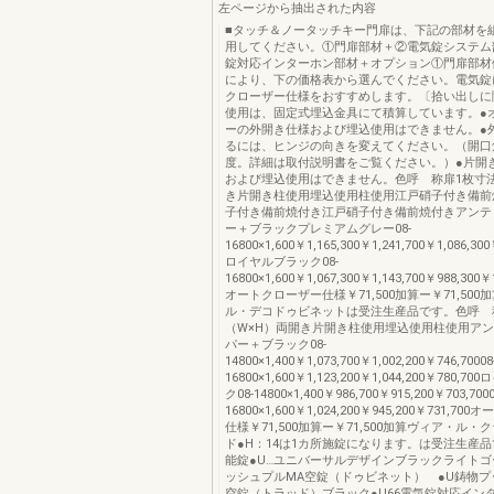
左ページから抽出された内容
■タッチ＆ノータッチキー門扉は、下記の部材を
用してください。①門扉部材＋②電気錠システム
錠対応インターホン部材＋オプション①門扉部材
により、下の価格表から選んでください。電気錠
クローザー仕様をおすすめします。〔拾い出しに
使用は、固定式埋込金具にて積算しています。●
ーの外開き仕様および埋込使用はできません。●
るには、ヒンジの向きを変えてください。（開口角
度。詳細は取付説明書をご覧ください。）●片開
および埋込使用はできません。色呼 称扉1枚寸法
き片開き柱使用埋込使用柱使用江戸硝子付き備前
子付き備前焼付き江戸硝子付き備前焼付きアンテ
ー＋ブラックプレミアムグレー08-
16800×1,600￥1,165,300￥1,241,700￥1,086,30
ロイヤルブラック08-
16800×1,600￥1,067,300￥1,143,700￥988,300￥
オートクローザー仕様￥71,500加算ー￥71,500
ル・デコドゥビネットは受注生産品です。色呼 
（W×H）両開き片開き柱使用埋込使用柱使用ア
パー＋ブラック08-
14800×1,400￥1,073,700￥1,002,200￥746,70008
16800×1,600￥1,123,200￥1,044,200￥780,
ク08-14800×1,400￥986,700￥915,200￥703,7000
16800×1,600￥1,024,200￥945,200￥731,7
仕様￥71,500加算ー￥71,500加算ヴィア・ル
ド●H：14は1カ所施錠になります。は受注生産
能錠●U…ユニバーサルデザインブラックライト
ッシュプルMA空錠（ドゥビネット） ●U鋳物プ
空錠（トラッド）ブラック●U66電気錠対応イン