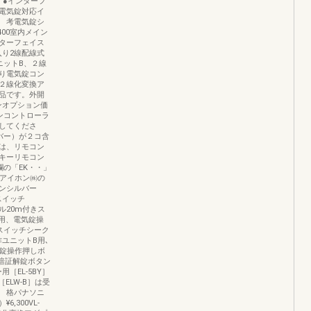
）●インターフ
電気錠対応イ
 考電気錠シ
400室内メイン
ターフェイス
入り2線配線式
ユニットB、２線
り電気錠コン
、２線化変換ア
品です。外開
ンオプション価
ンコントローラ
してくださ
バー）が２コ含
は、リモコン
キーリモコン
の「EK・・」
はアイホン㈱の
ンシルバー
スイッチ
ル20m付きス
ト用、電気錠操
スイッチシーク
作ユニットB用､
気錠操作押しボ
W］暗証解錠ボタン
［EL-5BY］
ELW-B］は受
 格パナソニ
,300VL-