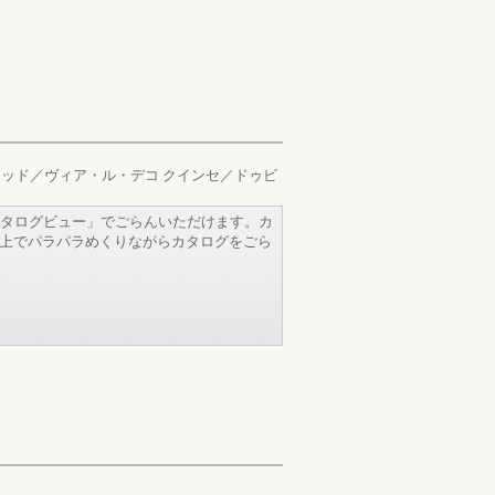
ラッド／ヴィア・ル・デコ クインセ／ドゥビ
タログビュー」でごらんいただけます。カ
b上でパラパラめくりながらカタログをごら