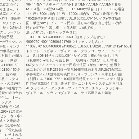
気錠対応イン
90×44.4M-ＴＡ型M-ＴＡ型M-ＴＢ型M-ＹA型M-ＹA型M-ＦＢ型
りません。）
M-ＦＡ型・GA型M-KA型（）H：1400の場合［］H：1800の場合
式室内メイン
〈〉W：800の場合〔〕W：1000の場合W＋76W＋54吊元門柱
JY1）使用時
105□躯体片開き受け部材3838±8.55図は09-16サイズ●本体断面
ー※ワイヤレス
図（単位mm）プレミエス門扉 落し棒の飛び出し寸法（収納
手配）2線配線
時）●框下から落し棒 （収納時）の飛び出し 寸
レスカラーテレ
法:06101760〈柱キャップを含む〉
別途手配）、
1100907016004408005601560〈柱キャップを含む〉
ー※ワイヤレス
900907014004408006101760〈柱キャップを含む〉
手配）インタ
110090701600440800124100526.5±8.5831.582913013012412416581653526
ンの価格は含ま
トラッドドゥビネットヴィア・ル・クラシコ、ヴィア・ル・デ
に対応した欄の
コ 図は08-16サイズ図は08-14サイズ落し棒の飛び出し寸法
）セット内容
（収納時）●框下から落し棒 （収納時）の飛び 出し寸法：
150×150
067タッチ＆ノータッチキー門扉寸法図（単位：mm）使用上・
150×150淡
施工上のご注意P.2588錠一覧P.2648詳細納まり図P.2678配管工
0二 藍×2枚
事参考図P.2688規格価格表門まわり・フェンス・車庫まわり編
×1枚ミックス
（別冊）UJ8400_P.72・100新商品特長エントリーシステム開き
トセットの江戸硝
門扉AA電気錠付門扉︵開き門扉︶エントリーシステム開き門扉
各々1種類ずつ
ABタッチ＆ノータッチキープレミエスタッチ＆ノータッチキー
前焼の組み合わ
ヴィア・ル・クラシコヴィア・ル・デコ高級アルミ鋳物
場合は、オーナ
ミックス
50琥珀色×2枚
295×95淡雪色
セット表（扉1
式・２線配線
表（現場手配
合、「電気錠操
用」に含まれる