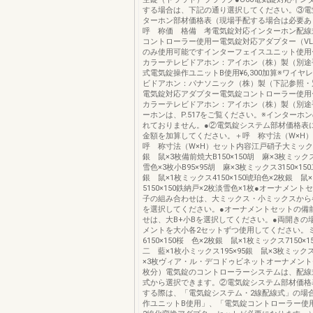
する場合は、下記の通り選択してください。③電
ターホン部材価格表（現場手配する場合は必要あ
呼 称価 格備 考電気錠対応インターホン配線
コントローラー使用ー電気錠対応アダプター（VL-
のみ使用可能ですインターフェイスユニット使用
カラーテレビドアホン：アイホン（株）製（別途
式電気錠操作ユニットB使用¥6,300加算※ワイヤ
ビドアホン：パナソニック（株）製（下記参照・
電気錠対応アダプター電気錠コントローラー使用
カラーテレビドアホン：アイホン（株）製（別途
ーホンは、P.517をご覧ください。※インターホ
れておりません。●②電気錠システム部材価格表
金額を加算してください。＋呼 称寸法（W×H
呼 称寸法（W×H）セット内容江戸硝子大ミックス1
銀 鼠×3枚備前焼大B150×150胡 麻×3枚ミックス2
雪色×3枚小B95×95胡 麻×3枚ミックス3150×15
銀 鼠×1枚ミックス4150×150琥珀色×2枚銀 鼠
5150×150鉄納戸×2枚淡雪色×1枚●オーナメン
子の組み合わせは、大ミックス・小ミックスから
を選択してください。●オーナメントセットの備
せは、大B+小Bを選択してください。●両開きの
メントを大小各2セットずつ使用してください。
6150×150桜 色×2枚銀 鼠×1枚ミックス7150×1
二 藍×1枚小ミックス195×95銀 鼠×3枚ミックス
×3枚ヴィア・ル・デコドゥビネットオーナメント
枚分）電気錠のコントローラーシステムは、配線
式から選択できます。②電気錠システム部材価格
する際は、「電気錠システム・2線配線式」の場
作ユニットB使用」、「電気錠コントローラー使