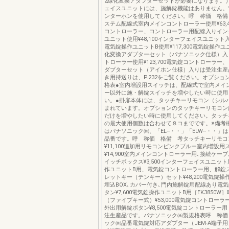
2線化変換アダプターセットが必要になります。
ェイスユニットには、施解錠機能はありません。
ンターホンを使用してください。呼 称価 格備
ステム配線式室内メインコントローラー使用¥63,
コントローラー、コントローラー用配線入りイン
ユニット使用¥48,100インターフェイスユニット
電気錠操作ユニットB使用¥117,300電気錠操作
化変換アダプターセット（パナソニック仕様）入
トローラー使用¥123,700電気錠コントローラー
ダプターセット（アイホン仕様）入りは受注生産
き用持送りは、P.232をご覧ください。オプショ
格表●室内増設用スイッチは、配線式で室内メイ
ー以外に施・解錠スイッチを増やしたい時に使用
い。●掛扉本体には、タッチキーリモコン（シル
まれています。オプションのタッチキーリモコン
だけを増やしたい時に使用してください。タッチ
の最大使用個数は合わせて８コまでです。※備考欄
はパナソニック㈱、「EL--・・」「ELW--・・」
品番です。呼 称価 格備 考タッチキーリモコ
¥11,100追加用リモコンピンクブルー室内増設用
¥14,900室内メインコントローラー用､接続ケーブ
イッチボックス¥3,500インターフェイスユニッ
作ユニットB用、電気錠コントローラー用、解錠
レットキー（テンキー）セット¥48,200電気錠操
埋込BOX､カバー付き､門内施解錠用配線あり電
タン¥7,600電気錠操作ユニットB用［EK3850
（ファイブキー式）¥53,000電気錠コントローラー用
外出用解錠ボタン¥8,500電気錠コントローラー用［
注生産品です。パナソニック㈱製規格表呼 称価
ック㈱品番電気錠対応アダプター（JEM-A端子用）¥6