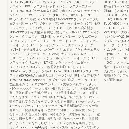
（BK）¥53,400プッシュ錠ラスターブラック（SK）、ラスター
D¥38,500∼
ホワイト（RW）ラスターレッド（GR）、ラスターブルー
称商品コード※1
（CL）¥60,600ヴェール前入れ前取り出し8KKA23□□ナチュラル
彩(Bisai)スポ
シルバーF（PW）、ブラック（BK）ピュアホワイト（PH）
（SC）オータム
¥63,400ダイヤル錠ハングス右開き8KKA30□□ブラック＋エクリ
（BK）¥18,50
ュアイボリー（NT）ブラック＋アンティークオーク（GT）ホワ
8VLG46SCシ
イト＋エクリュアイボリー（LT）¥68,300ダイヤル錠左開き
8VLH30□□シ
8KKA31□□グレイス前入れ前取り出しウッド8KKA13□□シャイン
¥22,000グラ
グレー＋クリエモカ（CM※3）シャイングレー＋クリエダーク
イングレー¥27,
（SM）シャイングレー＋チェリーウッド（JM）シャイングレ
ングレー¥24,000
ー＋オーク（QT※3）シャイングレー＋ラスティックオーク
レー（SC）ナチ
（JT※3）ナチュラルシルバーF＋クリエモカ（RM）ナチュラル
タムブラウン（AB
シルバーF＋クリエダーク（GM※3）ナチュラルシルバーF＋チ
ー付8VLG45SCシ
ェリーウッド（MT※3）ナチュラルシルバーF＋オーク（HT※3）
イングレー（SC
ブラック＋クリエモカ（RT※3）ブラック＋クリエダーク
（BK）、オータム
（ST※3）¥74,500プッシュ錠前入れ前取り出しライン
品コードの□□に
8KKA14PWナチュラルシルバーF¥74,5008KKA14SKラスターブ
入れてください。※
ラック¥80,700前入れ前取り出しリーフ8KKA15PHピュアホワイ
新商品ラインアッ
ト¥80,7008KKA15NBショコラブラウン※1商品コードの□□には、
ツ断面性能表
右記色名の（ ）内アルファベット２文字を入れてください。
※2ウォールスクリーンに取り付ける場合は「ポスト取付部品横
型・壁取付用」が別途必要です。※3受注生産品につき、納期を
いただきます。※ポストの詳細はP.282をご覧ください。ポスト
覗きこまれても気にならない選べる３色展開。●シャイングレー
●オータムブラウン●クリエダークLED照明樹脂部品ホルダー端
部キャップ間接照明をもっと手軽に簡単に。外構空間に溶けこ
むシームレスなライン照明。■階段のつくり方から考えた、 蹴
込みに隠せるライン照明。透明なポリカーボネート製の樹脂部
品によって、影をつくらないシームレスな配光を実現しまし
た。SimpleLineLight美彩Bisaiシンプルラインライトワンタッ