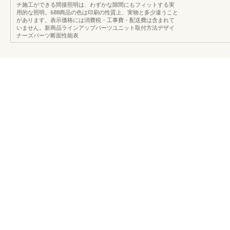
チ施工ができる間接照明は、わずかな隙間にもフィットする実
用的な照明。688商品の色は印刷の性質上、実物と多少違うこと
があります。表示価格には消費税・工事費・配送費は含まれて
いません。新商品ラインアップパーツユニット取付方法デザイ
ナーズパーツ断面性能表