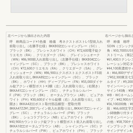
左ページから抽出された内容
右ページから抽出
呼 称商品コード※1色価 格備 考ネクストポストL-1型前入れ
呼 称価 格呼 
前取り出し（右勝手仕様）8KKB02□□シャイングレー（SC）、
SDIN（ゴシック体）
ブラック（BK）、プレシャスホワイト（CH）¥72,600電子錠ク
角：¥50,700S
リエモカ（RA）、クリエダーク（SA）、グレイッシュオーク
ストリーム（筆記体
（WN）¥86,900前入れ前取り出し（左勝手仕様）8KKB04□□シ
¥61,400ステ
ャイングレー（SC）、ブラック（BK）、プレシャスホワイト
レーション対応タイ
（CH）¥72,600クリエモカ（RA）、クリエダーク（SA）、グレ
¥44,100美濃焼
イッシュオーク（WN）¥86,900エクスポストエクスポストFS前
A：¥66,800デ
入れ前取り出し8KKA85□□シャイングレー（SC）、ブラック
プ¥52,300東京
（BK）、ホワイト（HH）ディープグレー（FN）¥55,000ダイヤ
ルタイプ：¥9,2
ル錠アクシィ横型ポスト※2横（左）入れ前取り出し（右開き）
サインベーシックタイ
8KKA41□□シャイングレー（SC）、ナチュラルシルバー
サイン145角：¥56
F（PW）ブラック（BK）、オータムブラウン（AB）、ピュアホ
WB・WCネームシ
ワイト（PH）¥30,600ダイヤル錠横（右）入れ前取り出し（左
イプ：¥42,90
開き）8KKA42□□ポスト取付部品横型・壁取付用
¥56,100200
8KKA47ZZ¥1,200プレイン前入れ前取り出し8KKA17□□シャイン
段：¥66,600文字
グレー（SC）、ナチュラルシルバーF（PW）ブラック
ン鋳物飾り付タイプ1
（BK）、ショコラブラウン（NB）ピュアホワイト（PH）
スサインベーシックタ
¥40,900カウントロック錠フラット横型ポスト前入れ前取り出し
の他：¥58,700
8KKA10□□オータムブラウン（AB）、シャイングレー（SC）ナ
インブラック：¥1
チュラルシルバーF（PW）、ピュアホワイト（PH）、ブラック
サインデザインA・