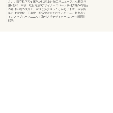
さい。既存柱下穴φ5EFAφ8.2穴あけ加工リニューアル柱横張り
用−面材（平板）取付方法5デザイナーズパーツ取付方法668商品
の色は印刷の性質上、実物と多少違うことがあります。表示価
格には消費税・工事費・配送費は含まれていません。新商品ラ
インアップパーツユニット取付方法デザイナーズパーツ断面性
能表