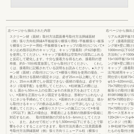
左ページから抽出された内容
右ページから抽出
スクリーン材（面材）取付方法図面番号取付方法胴縁面材
リアル木調平板15
（例）張り方向柱胴縁A平板縦張り横張り用柱−平板横張り−板張
ップ（接着剤固定
り横張りコーナー用柱−平板横張り●キャップの取付けについて※
ング材※壁に開け
ネジ止め指示以外のキャップは、キャップ接着剤（P.623参照）
1000mm以下
を使用してください。※キャップ接着剤は空気中の湿気にふれる
方法8ピッチ100
と反応して硬化します。十分な接着力を得るため、接着剤の塗
15×100平板1
布後、約5∼10分程度放置してから取付けてください。 くわし
ング材※壁に開け
くは、接着剤に記載されている説明をお読みください。●スクリ
キャップ（接着剤
ーン材（面材）の取付けについて※横張り用柱を使用の場合、一
法7柱材用キャップ
番上に取付ける面材の固定ネジは、必ず25ｍｍ以上離してくだ
間仕切り柱材75×
さい。25ｍｍ未満でしか固定できない面材の場合は、必ずサラ
φ5.5∼620m
ネジ（現場手配）を使用してください。※柱材施工の際には、
75×75間仕切
Ｇ.Ｌ.面から50ｍｍ上の位置にφ６の水抜き穴をあけてくださ
板張りの取付け最
い。※面材を正面からネジ固定する場合は、形材がつぶれないよ
8108108板張り
うにネジを手締めしてください。※面材のネジ止め位置は、後か
材75×75間仕切
ら取付けるキャップの飲み込み部と、ネジが干渉しないように
ーナーキャップ取
考慮してください。●横張りスクリーンの施工について※冬場
75×75間仕切
（5℃以下）施工の場合は、寒暖差による形材の熱膨張や収縮に
用ベース笠木キャ
対応するため、 取付部材側の穴径を5.5∼6mmとしてくださ
120×24ベース
い。 また、あわせて柱ピッチを1,500mm以下にすることで影
ピンネジ（付属）下
響を小さくすることができます。取付方法共通のご注意図面番
ト8※柱材75×7
号取付方法胴縁面材（例）張り方向リニューアル柱（横張り
たものを取付け後