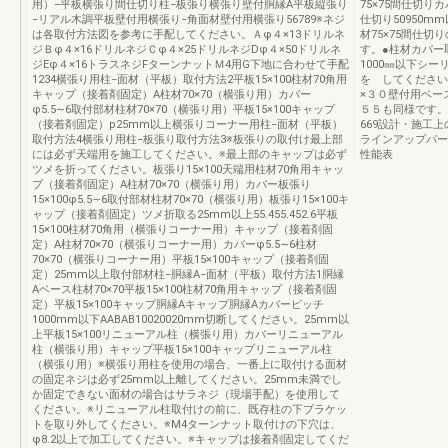
用）−平板横張り間仕切り柱−板張り横張り壁付胴縁A平板縦張り
75×75間仕切り
−リアル木調平板壁付用横張り−角面材壁付用横張り56789※ネジ
仕切り50950
は各取付方法図を参考に手配してください。Ａφ４×13ドリルネ
材75×75間仕
ジＢφ４×16ドリルネジＣφ４×25ドリルネジDφ４×50ドリルネ
す。●柱材カバー
ジEφ４×16トラスネジFターンナットＭ4用G下地に合わせて手配
1000㎜以下シ
1234横張り用柱−面材（平板）取付方法2平板15×100柱材70角用
を してください
キャップ（接着剤固定）A柱材70×70（横張り用）カバー
×３０壁付用ベー
φ5.5∼6取付部材柱材70×70（横張り用）平板15×100キャップ
５５も同様です。
（接着剤固定）p25mm以上横張りコーナー用柱−面材（平板）
669設計・施工上
取付方法4横張り用柱−板張り取付方法3※板張りの取付け最上部
ラインアップパー
には必ず天端用を施工してください。※最上部のキャップは必ず
性能表
ツメを折ってください。板張り15×100天端用柱材70角用キャッ
プ（接着剤固定）A柱材70×70（横張り用）カバー板張り
15×100φ5.5∼6取付部材柱材70×70（横張り用）板張り15×100キ
ャップ（接着剤固定）ツメ折取る25mm以上55.455.452.6平板
15×100柱材70角用（横張りコーナー用）キャップ（接着剤固
定）A柱材70×70（横張りコーナー用）カバーφ5.5∼6柱材
70×70（横張りコーナー用）平板15×100キャップ（接着剤固
定）25mm以上取付部材柱−胴縁A−面材（平板）取付方法1胴縁
Aベース柱材70×70平板15×100柱材70角用キャップ（接着剤固
定）平板15×100キャップ胴縁Aキャップ胴縁Aカバーピッチ
1000mm以下AABAB10020020mm切断してください。25mm以
上平板15×100リニューアル柱（横張り用）カバーリニューアル
柱（横張り用）キャップ平板15×100キャップリニューアル柱
（横張り用）※横張り用柱を使用の場合、一番上に取付ける面材
の固定ネジは必ず25mm以上離してください。25mm未満でし
か固定できない面材の場合はサラネジ（現場手配）を使用して
ください。※リニューアル柱取付けの前に、既存柱の下ブラケッ
トを取り外してください。※M4ターンナット取付けの下穴は、
φ8.2以上で加工してください。※キャップは接着剤固定してくだ