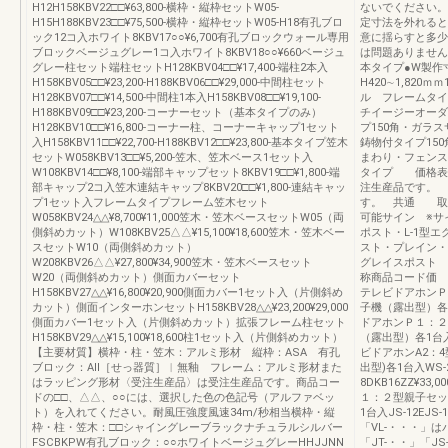
H12H158KBV22□□¥63,800-横枠・縦枠セットW05-
ないでください。
H15H188KBV23□□¥75,500-横枠・縦枠セットW05-H18有孔ブロ
定寸法を外れると
ック12コ入ホワイト8KBV17○○¥6,700有孔ブロックウォール専用
意に揺らすと多少
ブロックベージュグレー1コ入ホワイト8KBV18○○¥660ベージュ
は問題ありません
グレー柱セット端柱セットH128KBV04□□¥17,400-端柱2本入
本タイプ●W製作寸
H158KBV05□□¥23,200-H188KBV06□□¥29,000-中間柱セット
H420∼1,82
H128KBV07□□¥14,500-中間柱1本入H158KBV08□□¥19,100-
ル フレームタイ
H188KBV09□□¥23,200-コーナーセット（基本タイプのみ）
チイージーオーダ
H128KBV10□□¥16,800-コーナー柱、コーナーキャップ1セット
プ150角・ガラ
入H158KBV11□□¥22,700-H188KBV12□□¥23,800-基本タイプ笠木
鋳物付タイプ150
セットW058KBV13□□¥5,200-笠木、笠木ベース1セット入
まわり・フェンス・
W108KBV14□□¥8,100-端部キャップセット8KBV19□□¥1,800-端
タイプ 価格表
部キャップ2コ入笠木連結キャップ8KBV20□□¥1,800-連結キャッ
注生産品です。
プ1セット入フレームタイプフレーム笠木セット
す。 共通 取
W058KBV24△△¥8,700¥11,000笠木・笠木ベースセットW05（両
可能サイン ※サ
側斜めカット）W108KBV25△△¥15,100¥18,600笠木・笠木ベー
ポスト・L-1型
スセットW10（両側斜めカット）
スト・プレイン・
W208KBV26△△¥27,800¥34,900笠木・笠木ベースセット
グレイスポスト 
W20（両側斜めカット）側面カバーセット
称商品コード価 
H158KBV27△△¥16,800¥20,900側面カバー1セット入（片側斜め
テレビドアホンＰ２
カット）側面インターホンセットH158KBV28△△¥23,200¥29,000
子機（露出型）各1台
側面カバー1セット入（片側斜めカット）拡張フレーム柱セット
ドアホンＰ１：２型
H158KBV29△△¥15,100¥18,600柱1セット入（片側斜めカット）
（露出型）各1台入V
【主要材質】横枠・柱・笠木：アルミ形材 縦枠：ASA 有孔
ビドアホンA2：4型
ブロック：AⅡ［せっ器質］︱無釉 フレーム：アルミ形材また
出型)各1台入WS
はラッピング形材〈受注生産品〉は受注生産品です。商品コー
8DKB16ZZ¥3
ドの□□、△△、○○には、選択した色の色記号（アルファベッ
１：２型親子セット
ト）を入れてください。耐風圧強度風速34m/秒相当横枠・縦
1台入JS-12EJ
枠・柱・笠木：□□シャイングレーブラックナチュラルシルバー
「VL-・・・」
FSCBKPW有孔ブロック：○○ホワイトベージュグレーHHJJNN
「JT-・・」「