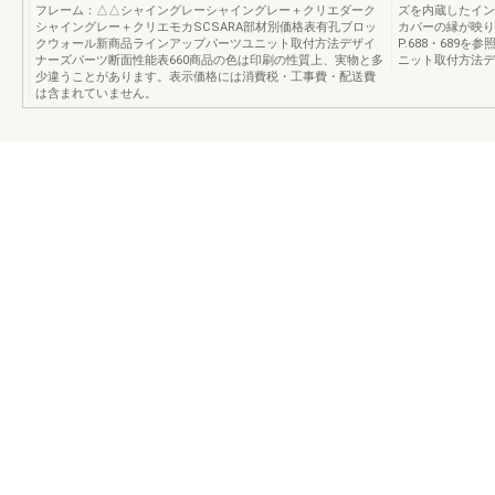
フレーム：△△シャイングレーシャイングレー＋クリエダーク
ズを内蔵したイン
シャイングレー＋クリエモカSCSARA部材別価格表有孔ブロッ
カバーの縁が映り
クウォール新商品ラインアップパーツユニット取付方法デザイ
P.688・689
ナーズパーツ断面性能表660商品の色は印刷の性質上、実物と多
ニット取付方法デ
少違うことがあります。表示価格には消費税・工事費・配送費
は含まれていません。