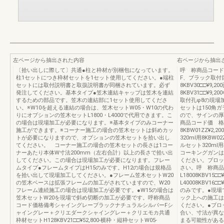
左ページから抽出された内容
右ページから抽出
〔拾い出しに際して〕共通●柱と枠材が別梱包になっています。
呼 称商品コード
柱1セットにつき枠材セットを1セット使用してください。●端柱
F、ブラック取付
セットには取付説明書と取扱説明書が同梱されています。必ず
8KBV30□□¥9
発注してください。基本タイプ●笠木連結キャップは笠木を連結
8KBV31□□¥9
するための部品です。笠木の連結部に1セット使用してくださ
取付孔φ8の現場
い。※W10を超える連結の場合は、笠木セットW05・W10の代わ
セットは150角
りにオプションの笠木セットL1800・L4000で代用できます。こ
ので、サインの厚
の場合は現場加工が必要になります。※基本タイプのみコーナー
商品コード価 格
施工ができます。※コーナー施工の場合の笠木セットは斜めカッ
8KBW01ZZ¥2
トが必要になりますので、オプションの笠木セットを拾い出し
320ml用8KBW
てください。 コーナー施工の場合の笠木セットの長さは1コー
ルセット320m
ナーあたり本体W寸法200mm（左右合計）以上の長さで拾い出
コーキングガンは
してください。この場合は現場加工が必要になります。フレー
ください。ブロッ
ムタイプ●フレームタイプはH15のみです。H12の場合は規格品
さい。呼 称商品
を拾い出して現場加工してください。●フレーム笠木セットW20
L18008KBV15
の笠木ベースは拡張フレームの加工がされていますので、W20
L40008KBV1
フレーム連続施工の場合は現場加工が必要です。●W15の場合は
のみです。●現場
笠木セットW20を現場で斜め切断の加工が必要です。呼称商品
ック上への施工は
コード価格備考シャイングレーブラックナチュラルシルバーFシ
ください。●ブロ
ャイングレー＋クリエダークシャイングレー＋クリエモカ共通
合い、寸法が異な
枠材セットH128KBV21□□¥52,800-横枠・縦枠セットW05-
まる可能性がある