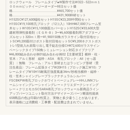
ロックウォール フレームタイプ●W製作寸法W322∼522ｍｍ１
００ｍｍピッチイージーオーダー特注セット価
格…………………………………………………………¥465,700セット価
格…………………………………………………………¥431,900枠材セット
H152SC¥127,600端柱セットH15SC¥23,200中間柱セット
H15SC¥19,100有孔ブロック（12コ入）10HH¥67,000フレーム笠
木セットW10SC¥15,100側面カバーセットH152SC¥33,600大型
建材用弾性接着剤（ＥＧＲ-Ｂ）3ー¥6,600接着剤用アダプターノ
ズルセット320ｍｌ用ー¥1,900150角ガラスサイン取付目地セッ
トSC¥9,200面付けポスト取付目地セットSC¥9,200ネクストポス
トL-1型前入れ前取り出し電子錠左仕様CH¥72,600ガラスサイン
ベーシックタイプ150角シミュレーション対応タイプクリア
¥46,800組み合わせ例01組み合わせ例02【主要材質】横枠・柱・
笠木：アルミ形材 縦枠：ASA 有孔ブロック：AⅡ［せっ器
質］︱無釉 フレーム：アルミ形材またはラッピング形材〈受
注生産品〉フレーム拡張タイプW20H15（ブロック施工W10）フ
レームタイプW10H15耐風圧強度風速34m/秒相当横枠・縦枠・
柱・笠木シャイングレーブラックナチュラルシルバー
FSCBKPW有孔ブロックホワイトベージュグレーHHJJNNフレ
ームシャイングレーシャイングレー＋クリエダークシャイング
レー＋クリエモカSCSARA有孔ブロックウォール新商品ライン
アップパーツユニット取付方法デザイナーズパーツ断面性能表
658商品の色は印刷の性質上、実物と多少違うことがあります。
表示価格には消費税・工事費・配送費は含まれていません。