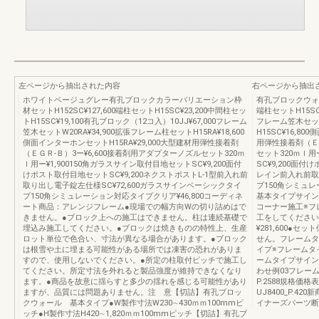
左ページから抽出された内容
右ページから抽出
ホワイトベージュグレー有孔ブロックカラーバリエーション枠
有孔ブロックウォー
材セットH152SC¥127,600端柱セットH15SC¥23,200中間柱セッ
端柱セットH15SC¥
トH15SC¥19,100有孔ブロック（12コ入）10JJ¥67,000フレーム
フレーム笠木セット
笠木セットW20RA¥34,900拡張フレーム柱セットH15RA¥18,600
H15SC¥16,8
側面インターホンセットH15RA¥29,000大型建材用弾性接着剤
用弾性接着剤（ＥＧ
（ＥＧＲ-Ｂ）3ー¥6,600接着剤用アダプターノズルセット320ｍ
セット320ｍｌ用
ｌ用ー¥1,900150角ガラスサイン取付目地セットSC¥9,200面付
SC¥9,200面付
けポスト取付目地セットSC¥9,200ネクストポストL-1型前入れ前
レイン前入れ前取り
取り出し電子錠左仕様SC¥72,600ガラスサインベーシックタイ
プ150角シミュレ
プ150角シミュレーション対応タイプクリア¥46,800コーディネ
基本タイプサイン
ート商品：アレンジフレーム●現場での幅方向Wの切り詰めはで
コーナー施工※フ
きません。●ブロック上への施工はできません。柱は連続基礎で
工をしてください。セ
埋込み施工してください。●ブロックは焼きものの特性上、生産
¥281,600●
ロット単位で色合い、寸法が異なる場合があります。●ブロック
せん。フレームタ
は根雪や土に埋まる可能性がある場所では凍害の恐れがありま
イプ※フレームタ
すので、使用しないでください。●所定の柱取付ピッチで施工し
ームタイプサイン
てください。所定寸法を外れると製品強度が維持できなくなり
わせ例03フレー
ます。●商品を故意に揺らすと多少の揺れを感じる可能性があり
P.2588規格
ますが、品質には問題ありません。注 意【切詰】有孔ブロッ
UJ8400_P.
クウォール 基本タイプ●W製作寸法W230∼430ｍｍ100mmピ
イナーズパーツ断
ッチ●H製作寸法H420∼1,820ｍｍ100mmピッチ【切詰】有孔ブ