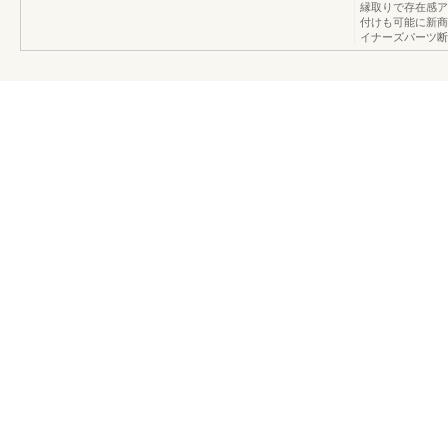
縁取りで存在感ア
付けも可能に新商
イナーズパーツ断