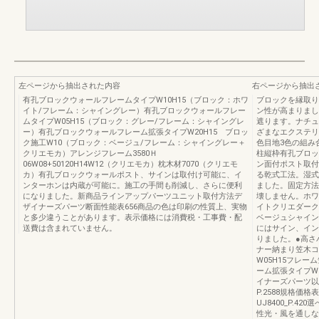
左ページから抽出された内容
右ページから抽出
有孔ブロックウォールフレームタイプW10H15（ブロック：ホワ
ブロックを縁取り
イト/フレーム：シャイングレー）有孔ブロックウォールフレー
ン性が高まりまし
ムタイプW05H15（ブロック：グレー/フレーム：シャイングレ
遮ります。ナチュ
ー）有孔ブロックウォールフレーム拡張タイプW20H15 ブロッ
ざまなエクステリ
ク施工W10（ブロック：ベージュ/フレーム：シャイングレー＋
色目地3色の組み
クリエモカ）アレンジフレーム3580Ｈ
柱縦枠有孔ブロッ
06W08+50120H14W12（クリエモカ）枕木材7070（クリエモ
ン面付ポスト取付
カ）有孔ブロックウォールポスト、サインは取付け可能に、イ
る乾式工法。湿式
ンターホンは内蔵が可能に。施工の手間も削減し、さらに便利
ました。固定方法
になりました。新商品ラインアップパーツユニット取付方法デ
壊しません。ホワ
ザイナーズパーツ断面性能表656商品の色は印刷の性質上、実物
イトクリエダーク
と多少違うことがあります。表示価格には消費税・工事費・配
ベージュシャイン
送費は含まれていません。
にはサイン、イン
りました。●高さバリ
ナー納まり笠木コ
W05H15フレ
ーム拡張タイプW
イナーズパーツ以
P.2588規格
UJ8400_P.
性光・風を通しな