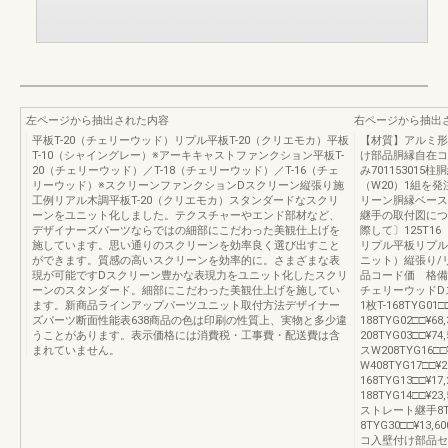
左ページから抽出された内容
右ページから抽出
平板T-20（チェリーウッド）リプル平板T-20（クリエモカ）平板
【材質】アルミ形
T-10（シャイングレー）※アーキキャストファンクション平板T-
け部品胴縁自在コ
20（チェリーウッド）／T-18（チェリーウッド）／T-16（チェ
み70115301
リーウッド）※スクリーンファンクションDスクリーン縦張り施
（W20）1組を
工例リアル木調平板T-20（クリエモカ）スタンダードなスクリ
リーン胴縁ベース
ーンをユニット化しました。テクスチャーやエンド部材など、
継手の取付図につ
デザイナーズパーツならではの細部にこだわった美観仕上げを
際して〕125T16（
施しています。思い通りのスクリーンを効率良く選び出すこと
リプル平板リプル
ができます。質感の高いスクリーンを効率的に。さまざまな表
ニット）縦張り/
現が可能ですDスクリーン豊かな表現力をユニット化したスクリ
品コード価 格備
ーンのスタンダード。細部にこだわった美観仕上げを施してい
チェリーウッドD
ます。新商品ラインアップパーツユニット取付方法デザイナー
1枚T-168TYG01□□
ズパーツ断面性能表638商品の色は印刷の性質上、実物と多少違
188TYG02□□¥68,
うことがあります。表示価格には消費税・工事費・配送費は含
208TYG03□□¥7
まれていません。
スW208TYG16□□¥
W408TYG17□□¥
168TYG13□□¥17,
188TYG14□□¥23,
ストレート継手8T
8TYG30□□¥13
コ入壁付け部品セッ