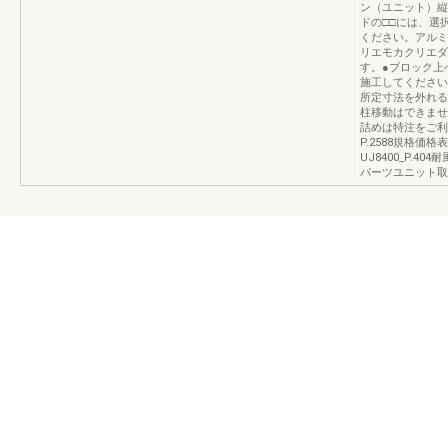
ン（ユニット）縦
ドの□□には、選
ください。アルミ
リエモカクリエダ
す。●ブロック上
施工してください
所定寸法を外れる
柱移動はできませ
詰めは特注をご利
P.2588規格
UJ8400_P.4
パーツユニット取