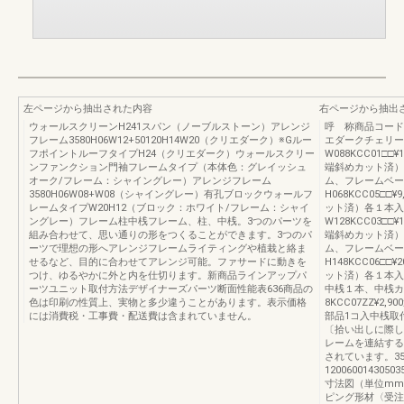
左ページから抽出された内容
右ページから抽出
ウォールスクリーンH241スパン（ノーブルストーン）アレンジ
呼 称商品コード
フレーム3580H06W12+50120H14W20（クリエダーク）※Gルー
エダークチェリーウ
フポイントルーフタイプH24（クリエダーク）ウォールスクリー
W088KCC01□□
ンファンクション門袖フレームタイプ（本体色：グレイッシュ
端斜めカット済）各1本
オーク/フレーム：シャイングレー）アレンジフレーム
ム、フレームベー
3580H06W08+W08（シャイングレー）有孔ブロックウォールフ
H068KCC05□□
レームタイプW20H12（ブロック：ホワイト/フレーム：シャイ
ット済）各１本入H
ングレー）フレーム柱中桟フレーム、柱、中桟。3つのパーツを
W128KCC03□□
組み合わせて、思い通りの形をつくることができます。3つのパ
端斜めカット済）各1本
ーツで理想の形へアレンジフレームライティングや植栽と絡ま
ム、フレームベー
せるなど、目的に合わせてアレンジ可能。ファサードに動きを
H148KCC06□□
つけ、ゆるやかに外と内を仕切ります。新商品ラインアップパ
ット済）各１本入中桟（
ーツユニット取付方法デザイナーズパーツ断面性能表636商品の
中桟１本、中桟カ
色は印刷の性質上、実物と多少違うことがあります。表示価格
8KCC07ZZ¥2,9
には消費税・工事費・配送費は含まれていません。
部品1コ入中桟取付部
〔拾い出しに際し
レームを連結する
されています。350
1200600143050
寸法図（単位mm
ピング形材〈受注