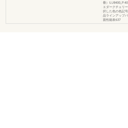
冊）UJ8400_
エダークチェリー
択した色の色記号
品ラインアップパ
面性能表637