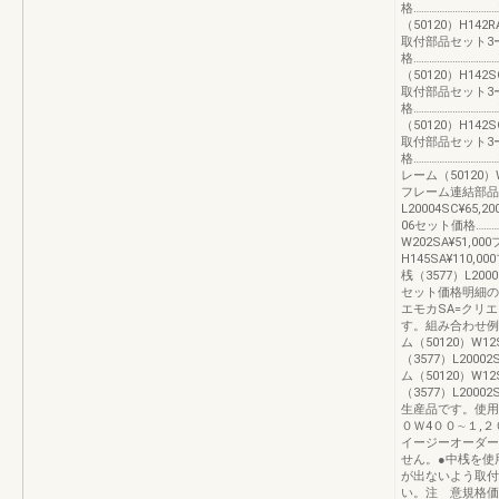
格……………………………
（50120）H142R
取付部品セット3ー
格……………………………
（50120）H142S
取付部品セット3ー
格……………………………
（50120）H142S
取付部品セット3ー
格……………………………
レーム（50120）W1
フレーム連結部品セッ
L20004SC¥65
06セット価格…………
W202SA¥51,00
H145SA¥110,
桟（3577）L200
セット価格明細の
エモカSA=クリ
す。組み合わせ例04
ム（50120）W12S
（3577）L2000
ム（50120）W12S
（3577）L2000
生産品です。使用上
０Ｗ4００∼１,
イージーオーダー
せん。●中桟を使
が出ないよう取付
い。注 意規格価