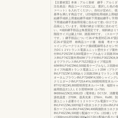
【主要材質】本体：アルミ形材 継手：アルミダ
注生産品〉商品コードの□□には、選択した色の
ァベット）を入れてください。自社が定めた、使
基準を満たす商品です。LED端部柱用傾斜上用端
結継手傾斜上用連結継手傾斜下用連結継手Ｌ字用
下用連結継手直線用現場に合わせて使い分けでき
品揃えしています。現場の納まり状況に合わせて
い。※傾斜継手部品は角度固定です。傾斜納まり
階段サイズは蹴上150、踏面300です。（スロープ
です。）継手部品について26.6°角度対応26.6°固定
応26.6°固定呼 称商品コード価 格備 考オー
ャイングレークリエダーク接続配線明るさセンサ
力DC１２Vトランス電源ユニット壁付タイプ屋外
付8VLP29ZZ¥13,000電源ケーブルあり２回路3
ス8VLP74ZZ屋外用60Wプラグ付8VLP30ZZ¥24,
までプラグレス8VLP75ZZ埋設タイプ埋設用
60W8VLP54ZZ¥60,500延長ケーブルなし２回
タイプ内蔵用トランス電源ユニット25W（プラグ
8VLP73ZZ¥13,000あり２回路25Wまでトラン
オータムブラウン8VLP72AB¥14,500-シャイングレ
クリエダーク8VLP72SA-¥16,500照明用笠木カ
8TYQ18□□¥5,800照明用笠木カバー1本、端部
線用部品3コ入ＬＥＤ照明W08（L=750）
8KBB66ZZ¥22,000LED（電球色）DC12V、消費
源色温度：2700K、器具光束：276lm、Ra80
源ユニット必要ＤＣ１２Ｖケーブル電源ケーブル1
8VLP41ZZ¥6,500Y端子+防水コネクタ20ｍ8VLP42
長ケーブル5ｍ8VLP44ZZ¥4,400両側防水コネクタ
8VLP45ZZ¥6,500渡り配線ケーブル（2分岐）L寸
=1300mmUES05¥2,000●DC12Vは配線の長