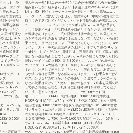
イカスト〈受
組み合わせ例01組み合わせ例02組み合わせ例03組み合わせ例04
色記号（アルフ
組み合わせ例05組み合わせ例06【切詰】笠木W234∼4025（笠木
用時の省エネ
L寸：150∼3941）イージーオーダー特注※トランス電源ユニッ
部柱用標準用連
ト、ケーブルは含んでいません。使用するLED照明の消費電力に
端部柱用傾斜
応じて必ず選択してください。※セット価格明細の色表記につい
る継手を各種
て BK＝ブラック（エンボス調）●この商品は手すり
お選びくださ
として使用できますが歩行補助を目的とするもので、転落防止
での取付可能な
の機能はありません。 高い階段の外側や崖など、転落してケ
の場合は26.6
ガをするおそれのある場所には設置しないでください。●商品に
26.6°角度対
乗ったり、腰掛けたり、ぶら下がったりしないでください。●デ
タムブラウンシ
ザイナーズレールの設置面高さの上限は、手すり外側のGLから
回路数消費電
1m以内にしてください。使用用途、設置環境に応じて事故の危
用35Wプラグ
険がない設置高さとしてください。●傾斜の納まりで取付可能な
5Ｗまでプラグレ
階段のサイズは蹴上150、踏面300です。（スロープの場合は
000４回路60Ｗ
26.6°です。）●太陽熱により、表面が高温になる場合がありま
すので、注意して使用してください。（表面温度は、材質によ
路60Ｗまでポール
らず濃い色ほど高温になる傾向があります。）●お手入れには布
レス）
やスポンジなどの柔らかいものを用い、金属製ブラシや金べら
ス電源内蔵ポール
などの使用は避けてください。傷がつきます。●笠木を現場切断
ー8VLP72SC
して長さ調整した場合、切断部には補修塗料を塗布してくださ
バー1スパン用
い。注 意セット価格……………………………¥95,900セット価
キャップ2コ、配
格…………………………¥144,200柱端部柱H08BK¥16,300柱中間柱
H082BK¥14,600笠木W30（L=2941）BK¥34,900継手セット端部
電力：4.7W、光
柱用標準用2BK¥16,200中間柱取付部品標準用2ー¥10,400補修塗
、別途トランス電
料ブラック（エンボス調）用ー¥3,500●LED照明を取付ける場合
0ｍ
の加算額合計¥87,400照明用笠木カバー1スパン用3BK¥17,400Ｌ
ZZ¥10,000延
ＥＤ照明W08（L=750）3ー¥66,000渡り配線ケーブル（2分岐）L
10ｍ
寸=1300㎜2ー¥4,000柱端部柱H08BK¥16,300柱中間柱
H083BK¥21,900笠木W10（L=941）BK¥11,700笠木
さに乗じて電圧降下
W20（L=1941）2BK¥46,400継手セット端部柱用標準用BK¥8,100