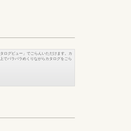
タログビュー」でごらんいただけます。カ
b上でパラパラめくりながらカタログをごら