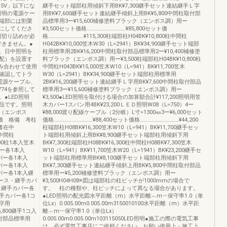
.5V」以下にな
継手セット端部柱用傾斜下用BK¥7,300継手セット連結継手Ｌ字
照明の電源ケー
用BK¥7,600継手セット連結継手傾斜上用BK¥5,800中間柱取付部
端部には割栗
品標準用3ー¥15,600補修塗料ブラック（エンボス調）用ー
にしてくださ
¥3,500セット価格……………………………¥85,800セット価
場切り詰めが必
格…………………………¥115,300柱端部柱H04BK¥10,800柱中間柱
できません。●
H042BK¥10,000笠木W30（L=2941）BK¥34,900継手セット端部
合、日中照明を
柱用標準用2BK¥16,200中間柱取付部品標準用2ー¥10,400補修塗
配）を設置す
料ブラック（エンボス調）用ー¥3,500柱端部柱H04BK¥10,800柱
組み合わせて使用
中間柱H043BK¥15,000笠木W10（L=941）BK¥11,700笠木
確認してトラ
W30（L=2941）BK¥34,900継手セット端部柱用標準用
電源ケーブル、
2BK¥16,200継手セット連結継手Ｌ字用BK¥7,600中間柱取付部品
74を参照して
標準用3ー¥15,600補修塗料ブラック（エンボス調）用ー
●LED照明
¥3,500●LED照明を取付ける場合の加算額合計¥117,200照明用笠
品です。照明
木カバー1スパン用4BK¥23,200ＬＥＤ照明W08（L=750）4ー
（エンボス
¥88,000渡り配線ケーブル（2分岐）L寸=1300㎜3ー¥6,000セット
価 格備 考柱
価格……………………………¥88,400セット価格……………………………¥44,200
明書在中
柱端部柱H08BK¥16,300笠木W10（L=941）BK¥11,700継手セッ
中中間柱
ト端部柱用傾斜上用BK¥8,900継手セット端部柱用傾斜下用
,300柱1本入笠木
BK¥7,300柱端部柱H08BK¥16,300柱中間柱H08BK¥7,300笠木
カバー各1本入
W10（L=941）BK¥11,700笠木W20（L=1941）BK¥23,200継手セ
カバー各1本入
ット端部柱用標準用BK¥8,100継手セット端部柱用傾斜下用
カバー各1本入
BK¥7,300継手セット連結継手傾斜上用BK¥5,800中間柱取付部品
木カバー各1本入継
標準用ー¥5,200補修塗料ブラック（エンボス調）用ー
手ベース・継手カバ
¥3,500H04H08※図は端部柱の柱ピッチが1000mmの場合で
ス・継手カバー各
す。 柱の種類や、柱ピッチによって異なる場合があります。
・継手カバー各1コ
●LED照明の配光図水平距離（m）水平距離︵m︶保守率1.0（単
Ｌ字用
位Lx）0.005.00m0.005.00m3150010100水平距離（m）水平距
5,800継手1コ入
離︵m︶保守率1.0（単位Lx）
取付部品標準用
0.005.00m0.005.00m103115050LED照明●施工の際の電気工事
は、必ず電気工事店にご依頼ください。お願い使用上・施工上