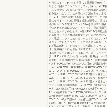
が発生します。P.778を参照して電圧降下値が「1
るように照明プランニングしてください。●LED
ブルを地中から引き込む場合、柱の埋め込み側の
石を敷くなどして、柱内部に水が溜まらないよう
い。●LED照明を取付ける場合、笠木カバーの現
要になります。●LED照明は構造上現場切り詰め
埋設用トランス電源ユニット60Wを使用する場
消灯させるために入切スイッチ（室内用は現場手
ることをおすすめします。●他のDC12V照明と
する場合、それぞれの消費電力や必要な回路数を
ンス電源ユニットの拾い出しをしてください。●
延長ケーブルをコンクリートに埋設する場合、P.7
必ず配管部材（ＰＦ管など）を使用してください。
は、傾斜納まりにも取付け可能です。は受注生産
価格表プレーンホワイト（エンボス調）ブラック
調）HHBKデザイナーズレール呼 称商品コード
端部柱H048TYQ01□□¥10,800柱2本入、取付説
H088TYQ02□□¥16,300柱2本入、取付説明書在
H048TYQ03□□¥5,000柱1本入H088TYQ04□□¥7
W10（L=941）8TYQ05□□¥11,700笠木・笠木
W20（L=1941）8TYQ06□□¥23,200笠木・笠木
W30（L=2941）8TYQ07□□¥34,900笠木・笠木
W40（L=3941）8TYQ08□□¥46,400笠木・笠
手セット端部柱用標準用8TYQ09□□¥8,100継
ー各1コ入傾斜上用8TYQ10□□¥8,900継手ベー
1コ入※傾斜下用8TYQ11□□¥7,300継手ベース
入※連結継手直線用8TYQ12□□¥5,200継手1コ入
8TYQ13□□¥7,600継手1コ入傾斜上用8TYQ14□□¥
※傾斜下用8TYQ15□□¥5,800継手1コ入※中間柱
8TYQ16ZZ¥5,200取付金具・裏板各1コ入傾斜用