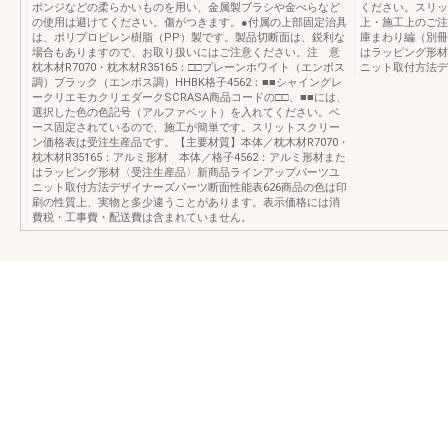
ポンジなどの柔らかいものを用い、金属製ブラシや金べらなど
ください。スリッ
の使用は避けてください。傷がつきます。●付属の上部固定治具
上・施工上のご注
は、ポリプロピレン樹脂（PP）製です。製品切断面は、鋭利な
庫まわり編（別冊）
場合もありますので、お取り扱いにはご注意ください。注 意
はラッピング形材
枕木材R7070・枕木材R35165：□□プレーンホワイト（エンボス
ニット取付方法デ
調）ブラック（エンボス調）HHBK格子4562：■■シャイングレ
ークリエモカクリエダークSCRASA商品コードの□□、■■には、
選択した色の色記号（アルファベット）を入れてください。ベ
ース固定されているので、施工が簡単です。スリットスクリー
ン価格表は受注生産品です。【主要材質】本体／枕木材R7070・
枕木材R35165：アルミ形材 本体／格子4562：アルミ形材また
はラッピング形材〈受注生産品〉新商品ラインアップパーツユ
ニット取付方法デザイナーズパーツ断面性能表626商品の色は印
刷の性質上、実物と多少違うことがあります。表示価格には消
費税・工事費・配送費は含まれていません。