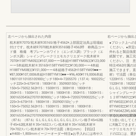
左ページから抽出された内容
右ページから抽出
枕木材R7070/枕木材R35165/格子4562※上部固定治具は現場組
●ブロック上への
付けです。枕木材R7070枕木材R35165格子4562呼 称商品コー
ください。●所定
ド価 格備 考プレーンホワイト（エンボス調）ブラック（エ
外れると製品強度
ンボス調）シャイングレークリエモカクリエダーク枕木材Ｒ
紙製です。施工完
7070H158TYM05□□¥107,000ーー5本組H188TYM06□□¥123,000
ください。注 意【
ーー5本組枕木材Ｒ35165H158TYM07□□¥130,000ーー4本組
特注4562付属
H188TYM08□□¥151,000ーー4本組格子4562H158TYM09■■ー
施工できます。直
¥87,000¥107,0006本組H188TYM10■■ー¥96,400¥119,0006本組
材）寸法図（単位mm
180110110105105900ピッチ180×4=7205570（137.4）900225ピ
1220H15：1520H
ッチ225×3=675H18：1800H18：350900150ピッチ
1520H18：18202
150×5=75052.562H15：1500H15：300H18：1800H18：
G.L.G.L.10
350H15：1500H15：300H18：1800H18：350H15：1500H15：
シャイングレーク
3001653545627070180900ピッチ180×4=7205570900225ピッチ
１２8TYM01□□¥9
225×3=675H18：1800H18：350900150ピッチ
8TYM02□□¥101
150×5=75052.562H15：1500H15：300H18：1800H18：
8TYM03□□¥117
350H15：1500H15：300H18：1800H18：350H15：1500H15：
8TYM04ZZ¥5
30016535456270709009009003001000300200020003003001000100030020001001
するための位置固
（87.6）（87.6）G.L.G.L.G.L.G.L.G.L.G.L.2スパン格子45×62格
1コ拾い出してく
子45×62枕木材Ｒ35×1652スパン枕木材Ｒ35×165枕木材Ｒ
にR施工できます
70×702スパン枕木材Ｒ70×70寸法図（単位mm）【切詰】
ークリエモカクリ
●H400∼1,800mmイージーオーダー特注●お手入れには布やス
ドの□□には、選