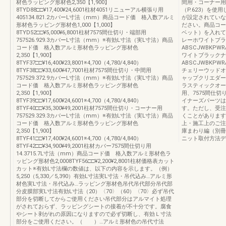
材色ラッピング形材色2,350【1,900】
間用・コーナー用
8TYD88□□¥17,400¥24,6001柱材4051リニューアル横張り用
（P.623）を
405134.821.2カバーL寸法（mm）商品コード価 格入数アルミ
が設定されていな
形材色ラッピング形材色1,000【1,000】
ださい。商品コー
8TYD52□□¥5,000¥6,8001柱材7575間仕切り・端部用
ベット）を入れて
757526.929.3カバーL寸法（mm）※有効L寸法（実L寸法）商品
レーホワイトブラ
コード価 格入数アルミ形材色ラッピング形材色
ABSCJWBK
2,350【1,900】
ワイトブラックナ
8TYF37□□¥16,400¥23,8001※4,700（4,780/4,840）
ABSCJWBK
8TYF38□□¥33,600¥47,7001柱材7575間仕切り・中間用
チェリーウッドオ
757529.372.9カバーL寸法（mm）※有効L寸法（実L寸法）商品
ャップクリエダー
コード価 格入数アルミ形材色ラッピング形材色
ラスティックオーク
2,350【1,900】
用、7575間仕
8TYF39□□¥17,600¥24,6001※4,700（4,780/4,840）
イナーズパーツは
8TYF40□□¥35,300¥49,2001柱材7575間仕切り・コーナー用
す。ただし、受注
757529.329.3カバーL寸法（mm）※有効L寸法（実L寸法）商品
くことがあります
コード価 格入数アルミ形材色ラッピング形材色
上・施工上のご注
2,350【1,900】
庫まわり編（別冊）
8TYF41□□¥17,400¥24,6001※4,700（4,780/4,840）
ニット取付方法デ
8TYF42□□¥34,900¥49,2001柱材カバー7575間仕切り用
14.3715.7L寸法（mm）商品コード価 格入数アルミ形材色ラ
ッピング形材色2,0008TYF56□□¥2,200¥2,8001柱材価格表カット
カット※有効L寸法欄の数値は、以下の内容を示します。（例）
5,250（5,330／5,390）有効L寸法実L寸法・吊代込み…アルミ形
材色実L寸法・吊代込み…ラッピング形材色吊代吊代部分吊代部
分皮膜部実L寸法有効L寸法（20）〈70〉（60）〈70〉必ず吊代
部分を切断してからご使用ください吊代部分はアルマイト処理
がされておらず、ラッピングシートの接着が不十分です。腐食
やシート剥がれの原因になりますので必ず切断し、有効Ｌ寸法
部分をご使用ください。（ ）…アルミ形材色の吊代寸法