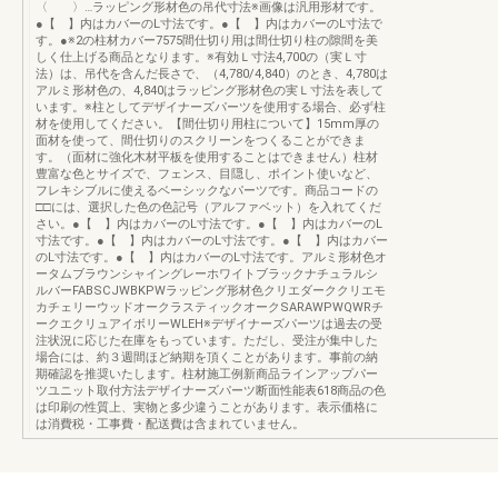
〈 〉…ラッピング形材色の吊代寸法※画像は汎用形材です。
●【 】内はカバーのL寸法です。●【 】内はカバーのL寸法で
す。●※2の柱材カバー7575間仕切り用は間仕切り柱の隙間を美
しく仕上げる商品となります。※有効Ｌ寸法4,700の（実Ｌ寸
法）は、吊代を含んだ長さで、（4,780/4,840）のとき、4,780は
アルミ形材色の、4,840はラッピング形材色の実Ｌ寸法を表して
います。※柱としてデザイナーズパーツを使用する場合、必ず柱
材を使用してください。【間仕切り用柱について】15mm厚の
面材を使って、間仕切りのスクリーンをつくることができま
す。（面材に強化木材平板を使用することはできません）柱材
豊富な色とサイズで、フェンス、目隠し、ポイント使いなど、
フレキシブルに使えるベーシックなパーツです。商品コードの
□□には、選択した色の色記号（アルファベット）を入れてくだ
さい。●【 】内はカバーのL寸法です。●【 】内はカバーのL
寸法です。●【 】内はカバーのL寸法です。●【 】内はカバー
のL寸法です。●【 】内はカバーのL寸法です。アルミ形材色オ
ータムブラウンシャイングレーホワイトブラックナチュラルシ
ルバーFABSCJWBKPWラッピング形材色クリエダーククリエモ
カチェリーウッドオークラスティックオークSARAWPWQWRチ
ークエクリュアイボリーWLEH※デザイナーズパーツは過去の受
注状況に応じた在庫をもっています。ただし、受注が集中した
場合には、約３週間ほど納期を頂くことがあります。事前の納
期確認を推奨いたします。柱材施工例新商品ラインアップパー
ツユニット取付方法デザイナーズパーツ断面性能表618商品の色
は印刷の性質上、実物と多少違うことがあります。表示価格に
は消費税・工事費・配送費は含まれていません。