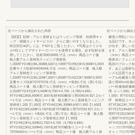
左ページから抽出された内容
右ページから抽出
【材質】柱材：アルミ形材またはラッピング形材 柱材用キャ
横張り用柱につい
ップ：樹脂カットサービスが、さらに使いやすくなりました。
る設計です。ネジ
特注対応➡詳しくは、P.601をご覧ください。※写真はクリエモ
が出ず、美しい仕
カ※柱としてデザイナーズパーツを使用する場合、必ず柱材を使
ます。アルミ形材
用してください。柱材30853085L寸法（mm）商品コード価
（mm）商品コード価
格入数アルミ形材色ラッピング形材色
格表古いフェンス
1,2008TYD38□□¥6,300¥8,60012,1008TYD39□□¥10,800¥15,0001
既存のブロック柱
定番サイズ柱材40404040L寸法（mm）商品コード価 格入数
す。あとは面材を
アルミ形材色ラッピング形材色
ンスを設置できま
1,2008TYD41□□¥5,200¥7,00011,8508TYD42□□¥7,900¥10,9001
ーアル柱横張り用
定番サイズ柱材70707070L寸法（mm）※有効L寸法（実L寸法）
張り用After柱側
商品コード価 格入数アルミ形材色ラッピング形材色
バー柱補強材価格
2,3508TYD47□□¥13,400¥18,7001※4,700（4,780/4,840）
用（L＝1,500）8
8TYD48□□¥26,800¥37,3001柱材4050横張り用504034.821.2カバ
1,500）8TYD
ーL寸法（mm）商品コード価 格入数アルミ形材色ラッピング
呼 称商品コード
形材色1,200【1,000】8TYD44□□¥6,300¥8,60011,850【1,600】
8TYE26□□¥1,70
8TYD45□□¥9,600¥13,1001柱材7070横張り用707034.821.2カバ
8TYE27□□¥68
ーL寸法（mm）※有効L寸法（実L寸法）商品コード価 格入数
用8TYE25□□¥63
アルミ形材色ラッピング形材色2,350【1,900】
り用8TYH07□□¥
8TYD49□□¥16,400¥22,7001※4,700（4,780/4,840）
8TYH53□□¥1
8TYD50□□¥32,500¥45,1001柱材7070横張りコーナー用
ャップの7070用
70706060カバーL寸法（mm）商品コード価 格入数アルミ形
キャップの7575