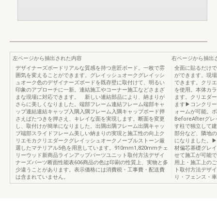
左ページから抽出された内容
右ページから抽出
デザイナーズボードリアルな質感を持つ意匠ボード。一枚で雰
全面に貼るだけで
囲気を変えることができます。グレイッシュオークグレイッシ
ができます。現場
ュオーク色のデザイナーズボードを既存壁に取付けて、明るい
できます。クリエ
印象のアプローチに一新。連結施工やコーナー施工などさまざ
を使用。本体カラ
まな現場に対応できます。 新しい連結部品により、納まりが
ます。クリエダー
さらに美しくなりました。端部フレーム連結フレーム端部キャ
ます▶コンクリー
ップ連結連結キャップ入隅入隅フレーム入隅キャップボード押
ォームが可能。ボ
さえばたつきを押さえ、キレイな面を実現します。断面を変更
BeforeAft
し、取付けが簡単になりました。出隅出隅フレーム出隅キャッ
す柱で独立して建
プ端部スライドフレーム美しい納まりの実現と施工性の向上ク
部分など、隣地の
リエモカクリエダークグレイッシュオークノーブルストーン厳
になりました。▶A
選したマテリアル5色を用意しています。910mm1,820mmチェ
材偏芯基礎グレイ
リーウッド新商品ラインアップパーツユニット取付方法デザイ
せて施工が可能で
ナーズパーツ断面性能表606商品の色は印刷の性質上、実物と多
用上・施工上のご
少違うことがあります。表示価格には消費税・工事費・配送費
ト取付方法デザイ
は含まれていません。
り・フェンス・車庫