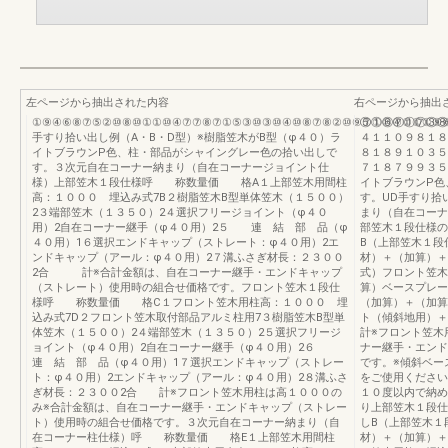
左ページから抽出された内容
右ページから抽出
①⑨④⑥⑧⑦⑤②⑩⑧⑩①①⑩④⑦⑦⑧⑦①⑤③⑩③⑩④⑩⑧⑦⑧②⑩⑨⑦①⑩④①①①⑨
⑤①⑥⑦①⑦③⑧
手すり拾い出し例（A・B・D型）※樹脂笠木がB型（φ４０）ラ
４１１０９８１８
イトブラウンP色、柱・部品がシャイングレー色の拾い出しで
８１８９１０３５
す。３次元自在コーナー納まり（自在コーナージョイント仕
７１８７９９３５
様）上部笠木１段仕様呼 称数量価 格A１上部笠木用間柱
イトブラウンP色
高：１０００ 埋込み式7B２樹脂笠木B型単体笠木（１５００）
す。UD手すり拾
2３端部笠木（１３５０）2４選択フリージョイント（φ４０
まり（自在コーナ
用）2自在コーナー継手（φ４０用）2５ 連 結 部 品（φ
部笠木１段仕様の
４０用）1６選択エンドキャップ（ストレート：φ４０用）2エ
B（上部笠木１段
ンドキャップ（アール：φ４０用）2７溝ふさぎ材長：２３００
材）＋（加算）＋
2合 計※合計金額は、自在コーナー継手・エンドキャップ
式）フロント笠木
（ストレート）使用時の組合せ価格です。フロント笠木１段仕
算）ベースプレー
様呼 称数量価 格C１フロント笠木用柱高：１０００ 埋
（加算）＋（加算
込み式7D２フロント笠木取付部品アルミ柱用7３樹脂笠木B型単
ト（傾斜地用）＋
体笠木（１５００）2４端部笠木（１３５０）2５選択フリージ
計※フロント笠木
ョイント（φ４０用）2自在コーナー継手（φ４０用）2６
ナー継手・エンド
連 結 部 品（φ４０用）1７選択エンドキャップ（ストレー
です。※傾斜ベー
ト：φ４０用）2エンドキャップ（アール：φ４０用）2８溝ふさ
をご使用ください
ぎ材長：２３００2合 計※フロント笠木用柱は高１０００の
１０度以内で納め
み※合計金額は、自在コーナー継手・エンドキャップ（ストレー
り上部笠木１段仕
ト）使用時の組合せ価格です。３次元自在コーナー納まり（自
しB（上部笠木１
在コーナー柱仕様）呼 称数量価 格E１上部笠木用間柱
材）＋（加算）＋