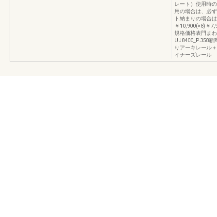
レート）使用時の
用の場合は、必ず
ト納まりの場合は
￥10,900(×8)￥7,9
規格価格表門まわ
UJ8400_P.
りアーキレール＋
イナーズレール