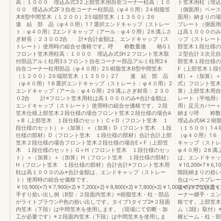
高：１０００ 埋込み式3２上部笠木用自在コーナー柱高：１０
ト笠木用柱（埋込
００ 埋込み式2F３自在コーナー柱部品（φ４０用）2４樹脂笠
（側面用）ベース
木B型中間笠木（１２００）2５端部笠木（１３５０）2６
面用）納まりの場
連 結 部 品（φ４０用）1７選択エンドキャップ（ストレー
プレート（側面用
ト：φ４０用）2エンドキャップ（アール：φ４０用）2８溝ふさ
は高１０００のみ
ぎ材長：２３００2合 計※合計金額は、エンドキャップ（ス
ップ（ストレート
トレート）使用時の組合せ価格です。呼 称数量価 格G１
部笠木１段仕様の
フロント笠木用柱高：１０００ 埋込み式5H２フロント笠木取
２型合計３次元自
付部品アルミ柱用3３フロント自在コーナー部品アルミ柱用2４
部笠木１段仕様の
自在コーナー柱用部品（φ４０用）2５樹脂笠木B型中間笠木
F（上部笠木１段
（１２００）2６端部笠木（１３５０）2７ 連 結 部 品
材）＋（加算）＋
（φ４０用）1８選択エンドキャップ（ストレート：φ４０用）2
式）フロント笠木
エンドキャップ（アール：φ４０用）2９溝ふさぎ材長：２３０
算）上部笠木用自
０2合 計※フロント笠木用柱は高１０００のみ※合計金額は、
レート（平地用）
エンドキャップ（ストレート）使用時の組合せ価格です。２段
用）足元カバー＋
笠木仕様上部笠木２段仕様の場合フロント笠木２段仕様の場合A
納まり呼 称数
＋B（上部笠木 １段仕様のセット）C＋D（フロント笠木 １
埋込み式6K２樹
段仕様のセット）＋（加算）＋（加算）D（フロント笠木 １段
（１５００）1４
仕様の部材）D（フロント笠木 １段仕様の部材）合計合計上部
（φ４０用）1６
笠木２段仕様の場合フロント笠木２段仕様の場合E＋F（上部笠
キャップ（ストレ
木 １段仕様のセット）G＋H（フロント笠木 １段仕様のセッ
φ４０用）2８
ト）＋（加算）＋（加算）H（フロント笠木 １段仕様の部材）
は、エンドキャッ
H（フロント笠木 １段仕様の部材）合計合計※フロント笠木用
￥10,200×7￥6,10
柱は高１０００のみ※合計金額は、エンドキャップ（ストレー
階段納まりの拾い
ト）使用時の組合せ価格です。
合はベースプレー
￥10,900(×7)￥7,900(×2)￥7,200(×2)￥8,800(×2)￥7,800(×2)￥1,000(×1)￥750(×2)￥
ますのでご注意く
手すり拾い出し例（B型：２段面内笠木）※樹脂笠木・柱・部品
ーナー継手・エン
がライトブラウンP色の拾い出しです。タイプ1タイプ2※２段面
格です。上部笠木
内笠木（下段）は中間笠木を使用します。（現場にて切断・加
ム（2段）取付）
工が必要です）※２段面内笠木（下段）は中間笠木を使用しま
横ビーム・柱・部