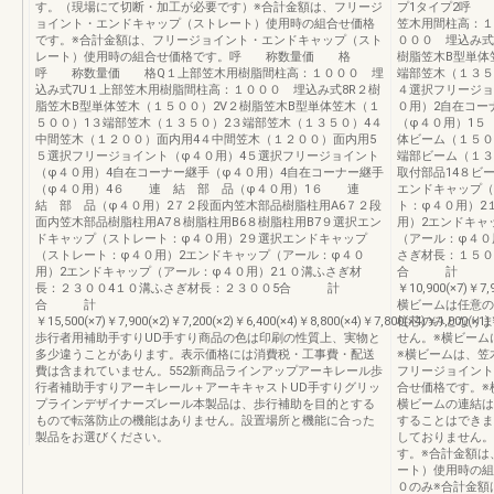
す。（現場にて切断・加工が必要です）※合計金額は、フリージ
プ1タイプ2呼
ョイント・エンドキャップ（ストレート）使用時の組合せ価格
笠木用間柱高：１
です。※合計金額は、フリージョイント・エンドキャップ（スト
０００ 埋込み式
レート）使用時の組合せ価格です。呼 称数量価 格
樹脂笠木B型単体
呼 称数量価 格Q１上部笠木用樹脂間柱高：１０００ 埋
端部笠木（１３５
込み式7U１上部笠木用樹脂間柱高：１０００ 埋込み式8R２樹
４選択フリージョ
脂笠木B型単体笠木（１５００）2V２樹脂笠木B型単体笠木（１
０用）2自在コー
５００）1３端部笠木（１３５０）2３端部笠木（１３５０）4４
（φ４０用）1５
中間笠木（１２００）面内用4４中間笠木（１２００）面内用5
体ビーム（１５０
５選択フリージョイント（φ４０用）4５選択フリージョイント
端部ビーム（１３
（φ４０用）4自在コーナー継手（φ４０用）4自在コーナー継手
取付部品14８ビ
（φ４０用）4６ 連 結 部 品（φ４０用）1６ 連
エンドキャップ（
結 部 品（φ４０用）2７２段面内笠木部品樹脂柱用A6７２段
ト：φ４０用）2
面内笠木部品樹脂柱用A7８樹脂柱用B6８樹脂柱用B7９選択エン
用）2エンドキャ
ドキャップ（ストレート：φ４０用）2９選択エンドキャップ
（アール：φ４０
（ストレート：φ４０用）2エンドキャップ（アール：φ４０
さぎ材長：１５
用）2エンドキャップ（アール：φ４０用）2１０溝ふさぎ材
合 計
長：２３００4１０溝ふさぎ材長：２３００5合 計
￥10,900(×7)￥7,9
合 計
横ビームは任意の
￥15,500(×7)￥7,900(×2)￥7,200(×2)￥6,400(×4)￥8,800(×4)￥7,800
柱芯のみとなりま
歩行者用補助手すりUD手すり商品の色は印刷の性質上、実物と
せん。※横ビーム
多少違うことがあります。表示価格には消費税・工事費・配送
※横ビームは、笠
費は含まれていません。552新商品ラインアップアーキレール歩
フリージョイント
行者補助手すりアーキレール＋アーキキャストUD手すりグリッ
合せ価格です。※
プラインデザイナーズレール本製品は、歩行補助を目的とする
横ビームの連結は
もので転落防止の機能はありません。設置場所と機能に合った
することはできま
製品をお選びください。
しておりません。
す。※合計金額は
ート）使用時の組
０のみ※合計金額