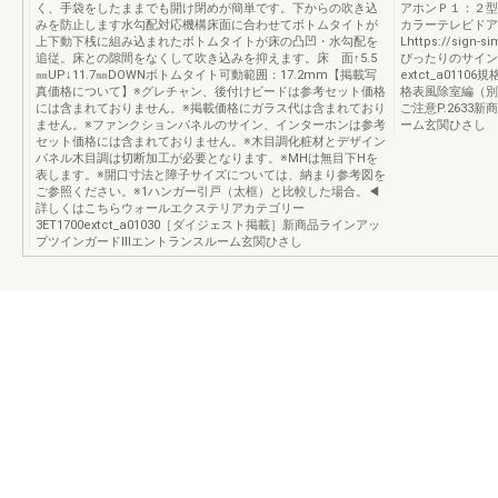
く、手袋をしたままでも開け閉めが簡単です。下からの吹き込
アホンＰ１：２型
みを防止します水勾配対応機構床面に合わせてボトムタイトが
カラーテレビドアホ
上下動下桟に組み込まれたボトムタイトが床の凸凹・水勾配を
Lhttps://sign
追従。床との隙間をなくして吹き込みを抑えます。床 面↑5.5
ぴったりのサイン
㎜UP↓11.7㎜DOWNボトムタイト可動範囲：17.2mm【掲載写
extct_a0110
真価格について】※グレチャン、後付けビードは参考セット価格
格表風除室編（別冊
には含まれておりません。※掲載価格にガラス代は含まれており
ご注意P.263
ません。※ファンクションパネルのサイン、インターホンは参考
ーム玄関ひさし
セット価格には含まれておりません。※木目調化粧材とデザイン
パネル木目調は切断加工が必要となります。※MHは無目下Hを
表します。※開口寸法と障子サイズについては、納まり参考図を
ご参照ください。※1ハンガー引戸（太框）と比較した場合。◀
詳しくはこちらウォールエクステリアカテゴリー
3ET1700extct_a01030［ダイジェスト掲載］新商品ラインアッ
プツインガードⅢエントランスルーム玄関ひさし