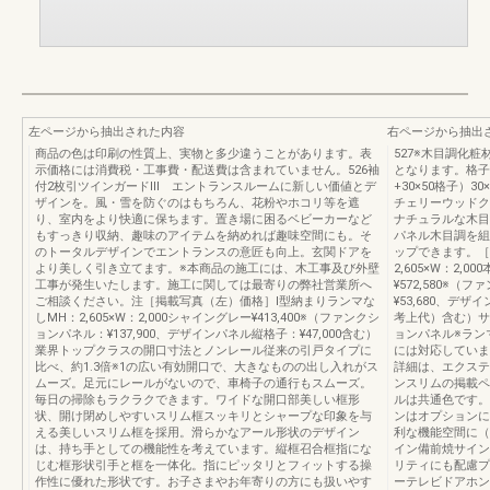
左ページから抽出された内容
右ページから抽出
商品の色は印刷の性質上、実物と多少違うことがあります。表
527※木目調化
示価格には消費税・工事費・配送費は含まれていません。526袖
となります。格子
付2枚引ツインガードⅢ エントランスルームに新しい価値とデ
+30×50格子）3
ザインを。風・雪を防ぐのはもちろん、花粉やホコリ等を遮
チェリーウッドク
り、室内をより快適に保ちます。置き場に困るベビーカーなど
ナチュラルな木目
もすっきり収納、趣味のアイテムを納めれば趣味空間にも。そ
パネル木目調を組
のトータルデザインでエントランスの意匠も向上。玄関ドアを
ップできます。［
より美しく引き立てます。※本商品の施工には、木工事及び外壁
2,605×W：2
工事が発生いたします。施工に関しては最寄りの弊社営業所へ
¥572,580※（
ご相談ください。注［掲載写真（左）価格］Ⅰ型納まりランマな
¥53,680、デザ
しMH：2,605×W：2,000シャイングレー¥413,400※（ファンクシ
考上代）含む）サ
ョンパネル：¥137,900、デザインパネル縦格子：¥47,000含む）
ョンパネル※ラン
業界トップクラスの開口寸法とノンレール従来の引戸タイプに
には対応していま
比べ、約1.3倍※1の広い有効開口で、大きなものの出し入れがス
詳細は、エクステ
ムーズ。足元にレールがないので、車椅子の通行もスムーズ。
ンスリムの掲載ペ
毎日の掃除もラクラクできます。ワイドな開口部美しい框形
ルは共通色です。
状、開け閉めしやすいスリム框スッキリとシャープな印象を与
ンはオプションに
える美しいスリム框を採用。滑らかなアール形状のデザイン
利な機能空間に（
は、持ち手としての機能性を考えています。縦框召合框指にな
イン備前焼サイン
じむ框形状引手と框を一体化。指にピッタリとフィットする操
リティにも配慮プ
作性に優れた形状です。お子さまやお年寄りの方にも扱いやす
ーテレビドアホン