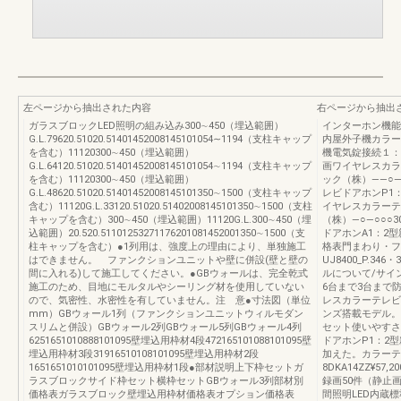
左ページから抽出された内容
右ページから抽出
ガラスブロックLED照明の組み込み300∼450（埋込範囲）
インターホン機
G.L.79620.51020.51401452008145101054∼1194（支柱キャップ
内屋外子機カラー
を含む）11120300∼450（埋込範囲）
機電気錠接続１：
G.L.64120.51020.51401452008145101054∼1194（支柱キャップ
画ワイヤレスカラ
を含む）11120300∼450（埋込範囲）
ック（株）――○―○
G.L.48620.51020.51401452008145101350∼1500（支柱キャップ
レビドアホンP1：2
含む）11120G.L.33120.51020.51402008145101350∼1500（支柱
イヤレスカラーテ
キャップを含む）300∼450（埋込範囲）11120G.L.300∼450（埋
（株）―○―○○○3
込範囲）20.520.51101253271176201081452001350∼1500（支
ドアホンA1：2型親
柱キャップを含む）●1列用は、強度上の理由により、単独施工
格表門まわり・フ
はできません。 ファンクションユニットや壁に併設(壁と壁の
UJ8400_P.3
間に入れる)して施工してください。●GBウォールは、完全乾式
ルについて/サイン・
施工のため、目地にモルタルやシーリング材を使用していない
6台まで3台まで
ので、気密性、水密性を有していません。注 意●寸法図（単位
レスカラーテレビ
mm）GBウォール1列（ファンクションユニットウィルモダン
ンズ搭載モデル。
スリムと併設）GBウォール2列GBウォール5列GBウォール4列
セット使いやすさ
6251651010888101095壁埋込用枠材4段472165101088101095壁
ドアホンP1：2
埋込用枠材3段31916510108101095壁埋込用枠材2段
加えた。カラーテ
1651651010101095壁埋込用枠材1段●部材説明上下枠セットガ
8DKA14ZZ¥57,
ラスブロックサイド枠セット横枠セットGBウォール3列部材別
録画50件（静止画
価格表ガラスブロック壁埋込用枠材価格表オプション価格表
間照明LED内蔵標