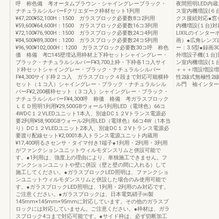
呼 称色備 考オータムブラウン・シャイングレーブラック・
夜間照明LED内
ナチュラルシルバーFクリエダーク枠材セット1列用
ス室内機増設(６
¥47,200¥52,100H：1500 ガラスブロック必要数8コ2列用
クス接続対応●窓
¥59,600¥64,600H：1500 ガラスブロック必要数16コ3列用
内機増設(１台)
¥72,100¥76,900H：1500 ガラスブロック必要数24コ4列用
LIXILのインタ
¥84,500¥89,300H：1200 ガラスブロック必要数24コ5列用
画）●広角レンズ
¥96,900¥102,000H：1200 ガラスブロック必要数30コ呼 称色
ー：3.5型●録画
価 格備 考□145壁埋込用枠材上下枠セットシャイングレー・
外増設子機(１台
ブラック・ナチュラルシルバーF¥3,700上枠・下枠各1コ入サイ
ン室内機増設(１台)対応
ド枠セットシャイングレー・ブラック・ナチュラルシルバー
＋＋＋増設増設増
F¥4,300サイド枠２コ入 ガラスブロック４段まで対応可能横枠
性2線式無極性2
セット（１コ入）シャイングレー・ブラック・ナチュラルシル
ル門 袖インター
バーF¥2,200横枠セット（３コ入）シャイングレー・ブラック・
ナチュラルシルバーF¥4,300呼 称価 格備 考ガラスブロック
ＬＥＤ照明1列用¥29,500GBウォール1列用LED（電球色）66コ
4WDC１２VLEDユニット1本入、別途DC１２Vトランス電源必
要2列用¥58,900GBウォール2列用LED（電球色）66コ4W（1本当
り）DC１２VLEDユニット2本入、別途DC１２Vトランス電源必
要渡り配線セット¥2,0001本入トランス電源ユニット内蔵用
¥17,400明るさセンサ・タイマ付き1端子●1列用・2列用・3列用
がファンクションユニットウィルモダンスリムと併設可能で
す。●1列用は、強度上の理由により、単独施工できません。フ
ァンクションユニットや壁に併設（壁と壁の間に入れる）して
施工してください。●ガラスブロックLED照明は、ファンクショ
ンユニットウィルモダンスリムと併設した場合のみ使用可能で
す。●ガラスブロックLED照明は、1列用・2列用のみ対応です。
ご注意ください。●ガラスブロックは、日本電気硝子㈱製
145mm×145mm×95mmに対応しています。その他のガラスブ
ロックには対応していません。ご注意ください。●枠材は、ガラ
スブロック4コまで対応可能です。●サイド枠は、必ず切断加工