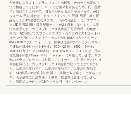
が必要になります。ガラスブロックの段数に合わせて指定の寸
法に切断してください。※LEDには個体差があるため、同一品番
でも商品ごとに発光色、明るさが異なる場合があります。●GB
ウォール1列の場合は、ガラスブロックLED照明1列用・渡り配
線セットが1本必要になります。 2列の場合は、ガラスブロッ
クLED照明2列用・渡り配線セットが2本必要になります。は受
注生産品です。ガラスブロック価格表施工可否表呼 称色価
格備 考□145ガラスブロッククリア・カスミ¥3,700１コ入オパ
リーン¥8,700１コ入クリア・カスミ¥26,100８コ入オパリーン
¥64,600８コ入GBウォール仕 様単独仕様※ウィルモダンスリム
と連結仕様枠材セット1列H：1500×○2列H：1500○○3列H：
1500○○4列H：1200○×5列H：1200○×●ガラスブロックは、日本
電気硝子㈱製145mm×145mm×95mmに対応しています。その
他のガラスブロックには対応していません。ご注意ください。※
単独仕様には、ガラスブロックLED照明の取り付けはできませ
ん。は受注生産品です。は受注生産品です。は受注生産品で
す。516商品の色は印刷の性質上、実物と多少違うことがありま
す。表示価格には消費税・工事費・配送費は含まれていませ
ん。新商品コーピングGBウォール門 袖インターホン