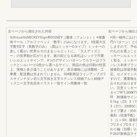
左ページから抽出された内容
右ページから抽出
SilhouetteMICKEYSign©DISNEY［書体（フォント）］※楷書
※同一物件におけ
体マール（アルファベット・数字）のみになります。1段最大文
円/パターン）と
字数9文字（英数字のみ）（図はミッキーDタイプ）ミッキーの
しますので、予め
楽しく暖かい世界をそのままシルエットに。「大人ディズニ
のものを選ぶこと
ー」の世界観が広がります。家の顔となる表札はシックで可愛
ッキーシルエット
いシルエットサインで。4つのデザインパターンでカラーはブラ
く彩る、ミッキー
ックとシルバーの2色から選べるサイン。商品の色は印刷の性質
ンレス本体ブラッ
上、実物と多少違うことがあります。表示価格には消費税・工
接着剤は現場手配
事費・配送費は含まれていません。504新商品ラインアップガラ
定。セメダインス
スサインチタン切り文字抜き文字ステンレス焼物アルミ鋳物デ
すので、重量物を
ィズニー文字色見本イラスト一覧サイン用書体一覧
おそれがあります
い。注意ミッキー
タイプ¥71,000¥7
呼 称価格サイン
0.1kg（23）3（
3（211）23085
タイプ重さ：約0.2k
着剤（現場手配）
ト（L＝50）接
プCタイプDタイ
わり編（別冊）UJ8
P.2637新商