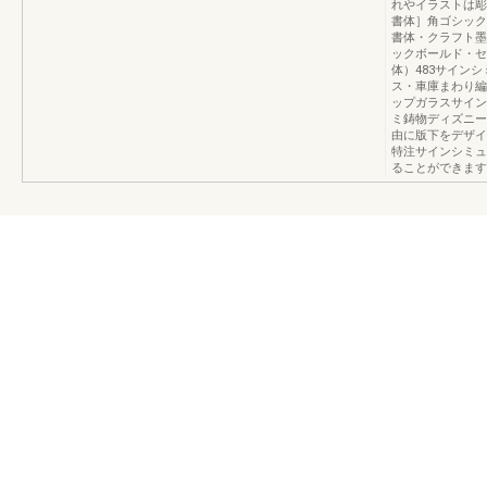
れやイラストは彫
書体］角ゴシック
書体・クラフト墨
ックボールド・セ
体）483サイン
ス・車庫まわり編（別
ップガラスサイン
ミ鋳物ディズニー
由に版下をデザイ
特注サインシミュ
ることができます