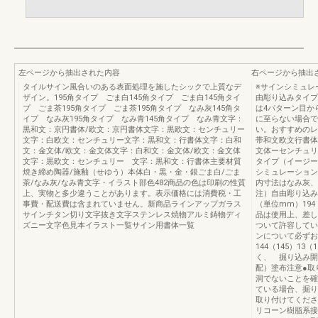
左ページから抽出された内容
右ページから抽出
タイルサイン風合いのある表面処理を施したシックで上質なデ
※サインシミュレ
ザイン。195角タイプ ごま白145角タイプ ごま白145角タイ
由彫り込みタイプ
プ ごま茶195角タイプ ごま茶195角タイプ なみ灰145角タ
は4パターン目か
イプ なみ灰195角タイプ なみ青145角タイプ なみ青文字：
に至らない場合で
黒和文：京円書体/欧文：京円書体文字：黒欧文：センチュリー
い。おすすめのレ
文字：白欧文：センチュリー文字：黒和文：行書体文字：白和
帯和文欧文行書体
文：金文体/欧文：金文体文字：白和文：金文体/欧文：金文体
文体ーセンチュリ
文字：黒欧文：センチュリー 文字：黒和文：行書体主要材質
タイプ（イージーオーダ
焼き締め陶器/施釉（せゆう）本体白・黒・金・銀ごま白/ごま
シミュレーション
茶/なみ灰/なみ青文字・イラスト部色482商品の色は印刷の性質
内寸法はなみ灰、
上、実物と多少違うことがあります。表示価格には消費税・工
注）自由彫り込み
事費・配送費は含まれていません。新商品ラインアップガラス
（単位mm）194（
サインチタン切り文字抜き文字ステンレス焼物アルミ鋳物ディ
品は使用上、差し
ズニー文字色見本イラスト一覧サイン用書体一覧
ついて許容してい
ンについて必ずお読
144（145）1
く、 掘り込み開
配）塗布注意●取
洞でないことを確
ている場合、掘り
取り付けてくださ
リコーン樹脂系接