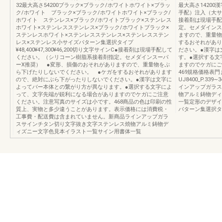
32最大高さ54200ブラック×ブラック/ホワイトホワイト×ブラッ
最大高さ14200漢
ク/ホワイト ブラック×ブラック/ホワイトホワイト×ブラック/
手配）注入（大サ
ホワイト ステンレス×ブラック/ホワイトブラック×ステンレス
接着剤は現場手配
ホワイト×ステンレスステンレス×ブラック/ホワイトブラック×
定。セメダインス
ステンレスホワイト×ステンレスステンレス×ステンレスステン
ますので、重量物
レス×ステンレス小サイズパターン集選択タイプ
するおそれがあり
¥48,400¥47,300¥46,200切り文字サインC●接着剤は現場手配して
ださい。●漢字は
ください。（シリコーン樹脂系接着剤指定。セメダインスーパ
す。●選択する文
ーX推奨） ●変形、損傷のおそれがありますので、重量物をぶ
ますのでケガにご
ら下げたりしないでください。 ●ケガをするおそれがあります
469規格価格表
ので、絶対にぶら下がったりしないでください。●漢字は文字に
UJ8400_P.3
よってバー本体との繋がり方が異なります。●選択する文字によ
インアップガラス
って、文字先端が鋭利になる場合がありますのでケガにご注意
物アルミ鋳物ディ
ください。注意写真のサイズは小です。468商品の色は印刷の性
一覧定形のデザイ
質上、実物と多少違うことがあります。表示価格には消費税・
パターン集選択タ
工事費・配送費は含まれていません。新商品ラインアップガラ
スサインチタン切り文字抜き文字ステンレス焼物アルミ鋳物デ
ィズニー文字色見本イラスト一覧サイン用書体一覧