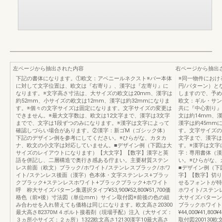
左ページから抽出された内容
右ページから抽出
下記の書体になります。①欧文：アベニールネクスト※バー本体
※同一物件におけ
に対して文字位置は、欧文は『右寄り』、漢字は『左寄り』に
円/パターン）と
なります。※文字高さ寸法は、大サイズの欧文は20mm、漢字は
しますので、予め
約52mm、小サイズの欧文は12mm、漢字は約32mmになりま
欧文：ギル・サン
す。※個々の文字サイズは固定になります。文字サイズの変更は
共に『中心割り』
できません。※最大文字数は、欧文は12文字まで、漢字は3文字
文は約14mm、
までで、文字は1段ずつのみになります。※漢字は文字によって
漢字は約45mm
確認しづらい場合があります。②漢字：新ゴM（ゴシック体）
す。文字サイズの
下記のデザイン例を参考にしてください。※ひらがな、カタカ
文字まで、漢字は
ナ、欧文の小文字は対応していません。■デザイン例（下図は大
す。※漢字は文字
サイズのレイアウトになります）【大文字】【数字】漢字と英
字：専用書体（漢
語を併記し、二層構造で奥行き感ある佇まい。主要材質ステン
い。※ひらがな、
レス前面（欧文）ブラック/ホワイト/ステンレスブラック/ホワ
■デザイン例（下
イト/ステンレス後面（漢字）色本体・文字ステンレス+ブラッ
字】【数字】切り
クブラック+ステンレスホワイト+ブラックブラック+ホワイト
せるフォントが特
呼 称大サイズパターン集選択タイプ¥53,900¥52,800¥51,700価
ホワイト/ステン
格色（前×後）寸法図（単位mm）サイン取付図※前後の色の組
大サイズパターン
み合わせを入れ替えても価格は同じになります。欧文高さ20300
ブラックホワイト
最大高さ82370Ｍ４ボルト接着剤（現場手配）注入（大サイズ：
¥44,000¥41,
３ヵ所小サイズ：２ヵ所）1322欧文高さ12130漢字10最大高さ
取付図200130