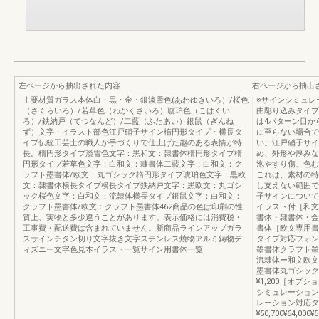
左ページから抽出された内容
右ページから抽出
主要材質ガラス本体白・黒・金・銀淡雪色(あわゆきいろ）/桜色
※サインシミュレ
（さくらいろ）/若草色（わかくさいろ）琥珀色（こはくい
由彫り込みタイプ
ろ）/鉄納戸（てつなんど）/二藍（ふたあい）銀鼠（ぎんね
は4パターン目か
ず）文字・イラスト部色江戸硝子サイン楕円形タイプ・横長タ
に至らない場合で
イプ伝統工芸士の職人が手づくりで仕上げた趣のある表情が特
い。江戸硝子サイ
長。楕円形タイプ淡雪色文字：黒和文：隷書体楕円形タイプ楕
め、外形や厚みな
円形タイプ若草色文字：白和文：隷書体二藍文字：白和文：ク
泡やすり傷、色む
ラフト墨書体/欧文：丸ゴシック楕円形タイプ琥珀色文字：黒欧
これは、素材の特
文：隷書体横長タイプ横長タイプ鉄納戸文字：黒欧文：丸ゴシ
し支えない範囲で
ック桜色文字：白和文：流隷体横長タイプ銀鼠文字：白和文：
子サインについて
クラフト墨書体/欧文：クラフト墨書体462商品の色は印刷の性
イラスト付［和文
質上、実物と多少違うことがあります。表示価格には消費税・
書体・隷書体・金
工事費・配送費は含まれていません。新商品ラインアップガラ
書体［欧文専用書
スサインチタン切り文字抜き文字ステンレス焼物アルミ鋳物デ
タイプ対応フォン
ィズニー文字色見本イラスト一覧サイン用書体一覧
墨書体クラフト墨
流隷体ー和文欧文
墨書体丸ゴシック
¥1,200［オ
シミュレーション
レーション対応タ
¥50,700¥64,