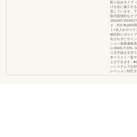
彫り込みタイプ（
けを先に施工する
意しています。下
取付図便利なオプ
2002401356942
さ：約0.9kg
ト※名入れやイラ
納品前にボルトプ
右されずにサイン
ション規格価格表
UJ8400_P.3
り文字抜き文字ス
本イラスト一覧サ
とができます。■
ンシステムでお好
レーション対応タ