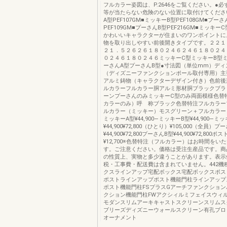
フルカラー姿図は、P.2646をご覧ください。●
等が当たらない危険のない位置に取付けてくださ
A型PEF107GM■ミッキーB型PEF108GM■プーさ
PEF109GM■プーさんB型PEF216GM■ミッキーC型
かわいいキャラクターが住まいのワンポイントに
物を取り出しやすい前後開きタイプです。２２１
２１．５２６２６１８０２４６２４６１８０２４
０２４６１８０２４６ミッキーC型ミッキーB型
ーさんA型プーさんB型●寸法図（単位mm）ディ
（ディズニーファンクションポール取付専用）主
アルミ鋳物（キャラクターデザイン付き）色前後
ルカラーフルカラー胴アルミ形材胴ブラックブラ
ーンプーさんのみミッキーC型のみ両面模様色替
カラーのみ）呼 称ブラック色替特注フルカラー
ルカラー（ミッキー）モスグリーン＋フルカラー
ミッキーA型¥44,900―ミッキーB型¥44,900―ミ
¥44,900¥72,800（ひとり）¥105,000（全員）プ
¥44,900¥72,800プーさんB型¥44,900¥72,800
¥12,700※色替特注（フルカラー）はお時間をい
す。ご注意ください。価格は受注生産品です。商
の性質上、実物と多少違うことがあります。表示
税・工事費・配送費は含まれていません。442機
クスラインアップ宅配ボックス宅配ボックスポス
ポストラインアップポスト機能門柱ラインアップ
ポスト機能門柱FSプラスGアーチファンクショ
クション機能門柱FWアクシィルミフェイスウィ
モダンスリムアーキキャストスクリーンスリムス
ブリーズディズニーウォールスクリーン有孔ブロ
オーナメント