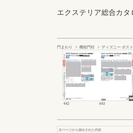
エクステリア総合カタログ2022
門まわり
機能門柱
ディズニー ポス
442
443
左ページから抽出された内容