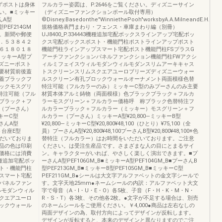
必ずポストは身体
フルカラー姿図は、P.2646をご覧ください。ディズニーサイン
い。■ミッキー
（ディズニーファンクションポール取付専用）
んA型
©Disney.Basedonthe"WinniethePooh"worksbyA.A.MilneandE.H.She
PEF214GM
規格価格表門まわり・フェンス・車庫まわり編（別冊）
。新聞や郵便
UJ8400_P.334443機種追加宅配ボックスラインアップ宅配ボッ
．５３８４２
クス宅配ボックスポスト・機能門柱ポストラインアップポスト
６１８０１８
機能門柱ラインアップスマート宅配ポスト機能門柱FSプラスG
ミッキーA型プ
アーチファンクションパネルファンクション機能門柱FWアクシ
ズニーポスト
ィルミフェイスウィルモダンウィルモダンスリムアーキキャス
要材質前後蓋
トスクリーンスリムスクエアユーロブリーズディズニーウォー
蓋ブラックフ
ルスクリーン有孔ブロックウォールオーナメント両面模様色替
ックモスグリ
特注可能（フルカラーのみ）ミッキーC型のみプーさんのみ主要
特注可能（フル
材質本体アルミ鋳物（両面模様）色ブラックブラック＋フルカ
ブラック＋フ
ラーモスグリーン＋フルカラー価格呼 称ブラック色替特注フ
（プーさん）
ルカラーブラック＋フルカラー（ミッキー）モスグリーン＋フ
ッキーC型
ルカラー（プーさん）ミッキーA型¥20,800―ミッキーB型
ーさんA型
¥20,800―ミッキーC型¥20,800¥48,100（ひとり）¥75,100（全
ポスト台座E型
員）プーさんA型¥20,800¥48,100プーさんB型¥20,800¥48,100※色
ただいておりま
替特注（フルカラー）はお時間をいただいております。ご注意
品の色は印刷
ください。は受注生産品です。さまざまな人の目にとまるサイ
価格には消費
ン。キャラクターがいれば、やさしく楽しく演出できます。■プ
種追加宅配ボッ
ーさんA型PEF106GM_B■ミッキーA型PEF104GM_B■プーさんB
ト・機能門柱
型PEF213GM_B■ミッキーB型PEF105GM_B■ミッキーC型
スマート宅配
PEF211GM_B●シールは大文字アルファベットの金文字シールで
ンパネルファン
す。文字天地25mm●ネームシールの内訳：アルファベット大文
ルモダンウィル
字で母音（A・I・U・E・O）各5枚、子音（F・H・K・M・N・
クエアユーロ
R・S・T）各3枚、その他各2枚。●文字が不足する場合は、別売
ックウォール
のネームシールをご使用ください。￥4,000●商品は左右なしの
両面デザインの為、取付方向によってデザインが反転します。
デザインが反転すると、本来のデザインと異なりますのでご注