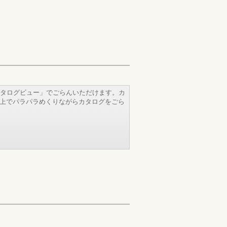
タログビュー」でごらんいただけます。カ
b上でパラパラめくりながらカタログをごら