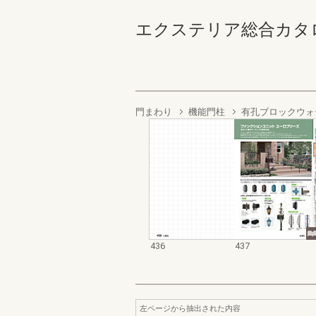
エクステリア総合カタログ2022
門まわり
機能門柱
有孔ブロックウォ
436
437
左ページから抽出された内容