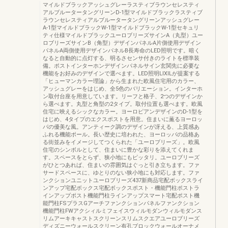
マイルドブラックアッシュグレーラスティブラウンセレスティ
アルブルータータングリーンD-1型マイルドブラックラスティブ
ラウンセレスティアルブルータータングリーンアッシュグレー
A-1型マイルドブラックW-1型マイルドブラックW-1型セキュリ
ティ仕様マイルドブラックユーロブリーズサインA（丸型）ユー
ロブリーズサインB（角型）デザインパネルA片側使用デザイン
パネルA両側使用デザインパネルB長寿命のLED照明です。暗く
なると自動的に点灯する、明るさセンサ付きのライトを標準装
備。ポストインターホンデザインパネルサイン玄関先に必要な
機能をお好みのデザインで選べます。LED照明LIXILが提案する
「ヒューマンカラー理論」から生まれた欧風住宅用のカラー、
アッシュグレーをはじめ、全5色のバリエーション。インターホ
ン取付台座を用意しています。リーフと格子、2つのデザインか
ら選べます。丸型と角型の2タイプ。取付位置も選べます。欧風
住宅に映えるシックなカラー。ヨーロピアンデザインのD-1型を
はじめ、4タイプのエクスポストを用意。住まいに薫るヨーロッ
パの優美な風。アンティーク調のデザインが冴える、上質感あ
ふれる機能ポール。長い歴史に培われた、ヨーロッパの品格あ
る街並みをイメージしてつくられた「ユーロブリーズ」。欧風
住宅のシンボルとして、住まいに豊かな彩りを添えてくれま
す。スペースをとらず、狭小地にもピッタリ。ユーロブリーズ
がひとつあれば、住まいの雰囲気はぐっと引き立ちます。ファ
サードスペースに、ゆとりのない狭小地にも対応します。ファ
ンクションユニットユーロブリーズ437新商品宅配ボックスライ
ンアップ宅配ボックス宅配ボックスポスト・機能門柱ポストラ
インアップポスト機能門柱ラインアップスマート宅配ポスト機
能門柱FSプラスGアーチファンクションパネルファンクション
機能門柱FWアクシィルミフェイスウィルモダンウィルモダンス
リムアーキキャストスクリーンスリムスクエアユーロブリーズ
ディズニーウォールスクリーン有孔ブロックウォールオーナメ