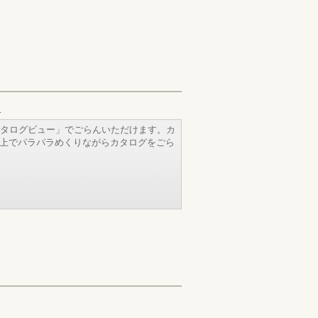
タログビュー」でごらんいただけます。カ
b上でパラパラめくりながらカタログをごら