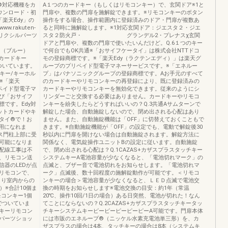
®対応機種をカ
A１つのカードキー（もしくはリモコンキー）で、玄関ドア※1と
ウンロード・初
門扉や、複数の門扉を施解錠できます。※リモコンキーのボタン
楽天Edy」の
操作をする場合、操作範囲内に登録済みのドア・門扉が複数あ
.rakuten-
ると同時に施解錠します。※1対応玄関ドア：ジエスタ２・ジエ
。リクシルパーツ
スタ２防火戸・ グランデル2・プレナスχ玄関
ドアと門扉や、複数の門扉で使いたいんだけど。Q.6１つのキー
カードキー（ブルー）
で何台でもOK共通※「おサイフケータイ」は株式会社NTTドコ
個カードキー
モの登録商標です。※「楽天Edy（ラクテンエディ）」は楽天グ
ついています。
ループのプリペイド型電子マネーサービスです。※「エネルー
ドキー/キーホル
プ」はパナソニックグループの登録商標です。Aお手元のすべて
※「楽天
のカードキーやリモコンキーの再登録により、既に登録済みの
ペイド型電子マ
カードキーやリモコンキーを無効化できます。従来のようにシ
び「おサイフ
リンダーごと交換する必要はありません。カードキーやリモコ
です。Edy対
ンキーを紛失したらどうすればいいの？Q.3共通Aサムターンで
ットカードやキ
解錠した場合、自動施錠しないので、閉め出される心配はあり
タイ®で！お
ません。また、自動施錠機能は「OFF」に切替えておくこともで
用になれま
きます。※自動施錠機能が「OFF」の設定でも、電動で解錠後30
ラス門柱上部に受
秒以内に門扉を開けない場合は自動施錠されます。解錠方法に
可能になりま
関係なく、電気錠操作ユニットBの設定に従います。自動施錠
配線工事は不
で、閉め出される心配は？Q.1CAZAS+カザスプラスタッチキー
、リモコン送
システムキーA電池容量が少なくなると、「電池切れマーク」の
器のLEDが点
点滅と、ブザー音で電池切れをお知らせします。「電池切れマ
リモコンで、
ーク」点滅後、数十回程度の施解錠動作が可能です。＜リモコ
より室内からの
ンキーの場合＞電池容量が少なくなると、ＬＥＤ点滅で電池交
）※合計10個ま
換の時期をお知らせします※電池交換の目安：約1年（常温
モコンキー1個
20℃、操作10回/1日の場合）ある日突然、電池が切れた！なん
でついていま
てことにならないの？Q.2CAZAS+カザスプラスタッチキータッ
キーリモコン
チキーシステムキーピーピーピーピーピーA可能です。門扉本体
パーツショッ
には市販のエネループ®（ニッケル水素充電池単三形）を、カ
ザスプラスの場合は4本、タッチキーの場合は8本（システムキ