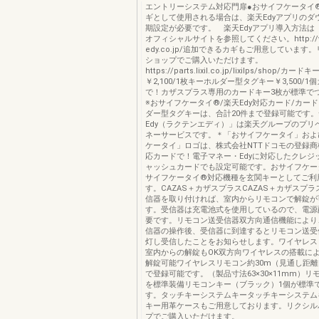
エントリーシステム対応門扉●おサイフケータイ
ギとして使用される場合は、楽天Edyアプリのダ
期設定が必要です。 楽天Edyアプリ導入方法は「
オフィシャルサイトを参照してください。http://www
edy.co.jp/追加できるカギもご用意しています
ショップでご購入いただけます。
https://parts.lixil.co.jp/lixilps/shop/
￥2,100/1枚キーホルダー型タグキー￥3,500/1
で！カザスプラス専用のカードキー3枚が標準で
※おサイフケータイ®/楽天Edy対応カード/カー
ダー型タグキーは、合計20件まで登録可能です。
Edy（ラクテンエディ）」は楽天グループのプリ
ネーサービスです。＊「おサイフケータイ」およ
ケータイ」ロゴは、株式会社NTTドコモの登録商標
応カードで！電子マネー・Edyに対応したクレジ
ャッシュカードでも設定可能です。おサイフケー
サイフケータイ®対応機種を玄関キーとしてご利
す。CAZAS＋カザスプラスCAZAS＋カザスプ
信器を取り付ければ、室内からリモコンで解錠が
す。受信器は充電池式を使用しているので、電源
要です。リモコン送受信器双方向通信機能により
信器の操作後、受信器に到達するとリモコン送受信
灯し受信したことをお知らせします。ワイヤレス
室内からの解錠もOK双方向ワイヤレスの搭載に
解錠可能ワイヤレスリモコン約30m（見通し距離
で登録可能です。（製品寸法63×30×11mm）リ
を標準装備リモコンキー（ブラック）1個が標準
す。タッチキーシステムキータッチキーシステム
キー用革ケースもご用意しております。リクシル
プでご購入いただけます。