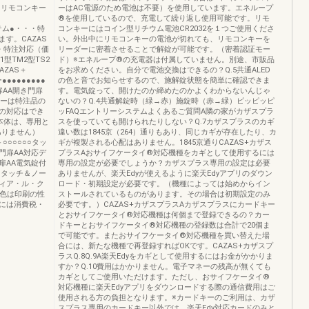
標準キーとリモコンキー
ーはAC電源のため電池は不要）を使用しています。エネループ
®を使用しているので、充電して繰り返し使用可能です。リモ
ステム●・・・特
コンキーにはコイン型リチウム電池CR2032を１つご使用くださ
す。CAZAS
い。外出中にリモコンキーの電池が切れても、リモコンキーを
・特注対応（価
リーダーに密着させることで解錠が可能です。（密着認証モー
型TM2型TS2
ド）※エネループ®の充電器は付属していません。別途、市販品
AZAS＋
をお求めください。自分で電池交換はできるの？Q.5共通ALED
●●●●●●●●●
の色と音でお知らせするので、施解錠状態を簡単に確認できま
扉AA開き門扉
す。電気錠って、開けたのか締めたのかよくわからないんじゃ
キーは特注品の
ないの？Q.4共通解錠時（緑→赤）施錠時（赤→緑）ピッピッピ
ーの対応はでき
ッFAQエントリーシステムよくあるご質問A隣の家がカザスプラ
本体は、専用と
スを使っていても開けられたりしない？Q.7カザスプラスのカギ
ありません）
違い数は1845京（264）通りもあり、同じカギが存在したり、カ
＋○○○○○○タッ
ギが複製される心配はありません。1845京通りCAZAS+カザス
き門扉AA対応デ
プラスAおサイフケータイ®対応機種をカギとして使用するには
扉AA電気錠付
専用の設定が必要でしょうか？カザスプラス専用の設定は必要
Bタッチ＆ノー
ありませんが、楽天Edyが使えるように楽天Edyアプリのダウン
ィア・ル・ク
ロード・初期設定が必要です。（機種によっては始めからイン
の色は印刷の性
ストールされているものがあります。その場合は初期設定のみ
には消費税・
必要です。）CAZAS+カザスプラスAカザスプラスにカードキー
とおサイフケータイ®対応機種は何個まで登録できるの？カー
ドキーとおサイフケータイ®対応機種の登録数は合計で20個ま
で可能です。またおサイフケータイ®対応機種を買い替えた場
合には、新たな機種で再登録すればOKです。CAZAS+カザスプ
ラスQ.8Q.9A楽天Edyをカギとして使用するにはお金がかかりま
すか？Q.10費用はかかりません。電子マネーの残高が無くても
カギとしてご使用いただけます。ただし、おサイフケータイ®
対応機種に楽天Edyアプリをダウンロードする際の通信費用はご
使用される方の負担となります。※カードキーのご利用は、カザ
スプラス専用のカードキー以外では、楽天Edy対応カードのみと