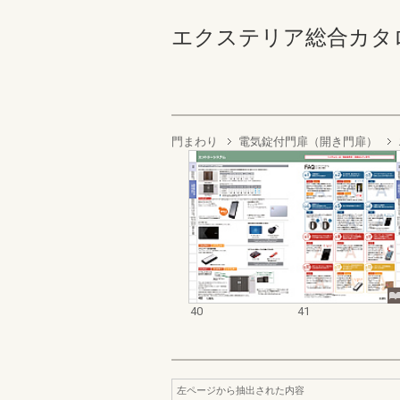
エクステリア総合カタログ202
門まわり
電気錠付門扉（開き門扉）
40
41
左ページから抽出された内容