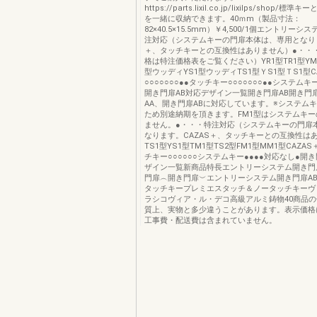
https://parts.lixil.co.jp/lixilps/shop/
を一緒に収納できます。40ｍm（製品寸法：
82×40.5×15.5mm）￥4,500/1個エントリーシ
注対応（システムキーの門扉本体は、専用となりま
＋、タッチキーとの互換性はありません）●・・
格は特注価格表をご覧ください）YR1型TR1型YM1
型ウッディYS1型ウッディTS1型ＹS1型ＴS1型C
○○○○○○○●●タッチキー○○○○○○○●●システムキー
開き門扉AB対応デザイン一覧開き門扉AB開き門
AA、開き門扉ABに対応しています。※システム
ため別途納期を頂きます。FM1型はシステムキ
ません。●・・・特注対応（システムキーの門扉
なります。CAZAS＋、タッチキーとの互換性は
TS1型YS1型TM1型TS2型FM1型MM1型CAZAS
チキー○○○○○○システムキー●●●●対応なし●開
ザイン一覧新商品特長エントリーシステム開き門
門扉︵開き門扉︶エントリーシステム開き門扉A
タッチキープレミエスタッチ＆ノータッチキーヴ
ラシコヴィア・ル・デコ高級アルミ鋳物40商品
質上、実物と多少違うことがあります。表示価格
工事費・配送費は含まれていません。