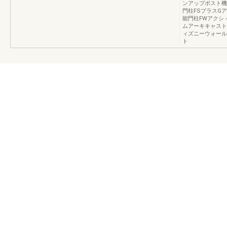
ンアップポスト機
門柱FSプラスG
能門柱FWアクシ
ムアーキキャスト
ィズニーウォール
ト