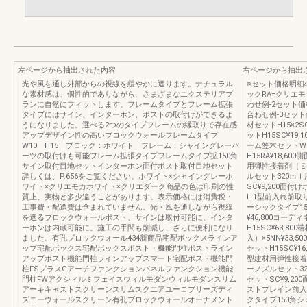
左ページから抽出された内容
右ページから抽出
光や風を通し外部からの視線を緩やかに遮ります。ナチュラル
※セット価格明細
な素材感は、個性的でありながら、さまざまなエクステリアプ
ックRA=クリエモ
ランに自然にフィットします。フレームタイプとフレーム拡張
わせ例-2セット価格…
タイプにはサイン、インターホン、ポストの取付けができるよ
合わせ例-3セット価格
うになりました。選べる2つのタイプフレームの縁取りで存在感
材セットH15×2SC
アップデザイン性の高いブロックウォールフレームタイプ
ットH15SC¥19,
W10 H15 ブロック：ホワイト フレーム：シャイングレーパ
ーム笠木セットW2
ーツの取付けも可能フレーム拡張タイプフレームタイプ拡150角
H15RA¥18,60
サイン取付目地セットインターホン面付ポスト取付目地セット
用弾性接着剤（ＥＧ
詳しくは、P.656をご覧ください。ホワイト×シャイングレーホ
ルセット320ｍｌ
ワイト×クリエモカホワイト×クリエダーク商品の色は印刷の性
SC¥9,200面付
質上、実物と多少違うことがあります。表示価格には消費税・
L-1型前入れ前取
工事費・配送費は含まれていません。光・風を通しながら視線
ーシックタイプ1
を遮るブロックウォールポスト、サインは取付可能に、インタ
¥46,800コー
ーホンは内蔵可能に。施工の手間も削減し、さらに便利になり
H15SC¥63,80
ました。有孔ブロックウォール434新商品宅配ボックスラインア
入）×5NN¥33,
ップ宅配ボックス宅配ボックスポスト・機能門柱ポストライン
セットH15SC¥1
アップポスト機能門柱ラインアップスマート宅配ポスト機能門
型建材用弾性接着剤
柱FSプラスGアーチファンクションパネルファンクション機能
ーノズルセット32
門柱FWアクシィルミフェイスウィルモダンウィルモダンスリム
セットSC¥9,20
アーキキャストスクリーンスリムスクエアユーロブリーズディ
ストプレイン前入れ
ズニーウォールスクリーン有孔ブロックウォールオーナメント
クタイプ150角シ