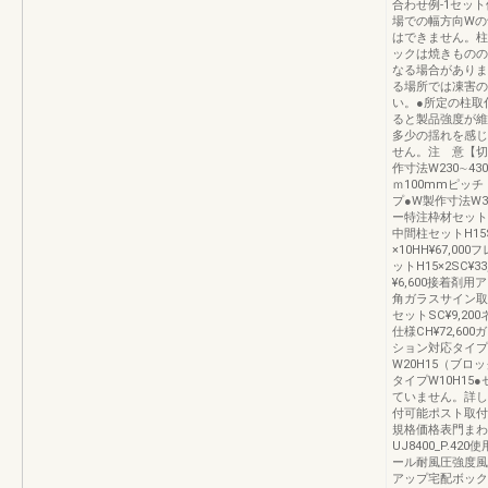
合わせ例-1セット価格
場での幅方向Wの
はできません。柱
ックは焼きものの
なる場合がありま
る場所では凍害の
い。●所定の柱取
ると製品強度が維
多少の揺れを感じ
せん。注 意【切
作寸法W230∼43
ｍ100mmピッ
プ●W製作寸法W
ー特注枠材セットH15
中間柱セットH15S
×10HH¥67,0
ットH15×2SC¥
¥6,600接着剤用
角ガラスサイン取付
セットSC¥9,2
仕様CH¥72,6
ション対応タイプク
W20H15（ブロ
タイプW10H1
ていません。詳し
付可能ポスト取付
規格価格表門まわ
UJ8400_P.4
ール耐風圧強度風
アップ宅配ボック