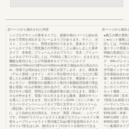
左ページから抽出された内容
右ページから抽出
シンプルデザインの基本タイプと、植栽や他のパーツと組み合
●施工の際の電気
わせて空間を演出するフレームタイプがあります。サイン、ポ
い●セット価格に
スト、インターホン、照明を取付けできます。基本タイプとフ
詳しくは、P.6
レームタイプをご用意施工の手間をとことん減らしました基本
途トランス電源ユ
タイプ 本体色：ブリュームメタルブラウン 笠木：ブリュー
明細の色表記につ
ムメタルブラウン詳しくは、P.650をご覧ください。さまざまな
PW=ナチュラル
機能を取付けることが可能基本タイプフレームタイプ
ク WN=グレイ
2000mm700mm1387mm1430mm本体工場組み付け済みのた
リュームメタルブ
め、現場では埋め込むだけで施工が完了します。また、構造体
付可能インターホ
（アルミ形材）はサイン・ポスト等を取付けるところだけに配
注生産組み合わせ例-
置したため軽量です。工場組み付け済みです。構造体インター
体〕本体W07H14B
ホンサイン・照明取付け範囲ポスト取付け範囲組済現場で埋込
ト〕エクスポストF
後も背面パネルが簡単に外れるので、ポスト等の組み付けの孔
タンサインデザイン
空けやネジ固定、照明などの配線作業が楽に行えます。背面パ
セット価格………………
ネルが外せます。背面パネルすさまざまな書体、素材のサイン
N¥161,000〔
を選ぶことができます。切り文字サインSDIN（ゴシック体）ガ
1型前入れ前取り出
ラスバーサインベーシックタイプ切り文字サインSストリーム
バーサインプレート
（筆記体）ガラスバーサインプレート付タイプエクステリア
組み合わせ例-2組
に、より自由な光の演出を。それが「美彩（Bisai）」シリーズ
¥294,600〔本体
です。P.654グラスウォールライト丸形グラスウォールライト角
RA¥12,800
形キューブウォールライト壁付施工Sign電子錠採用のネクスト
BK¥55,000
ポストL-1型をはじめ、面付けタイプのポストを取付けできま
ーン集選択タイプS