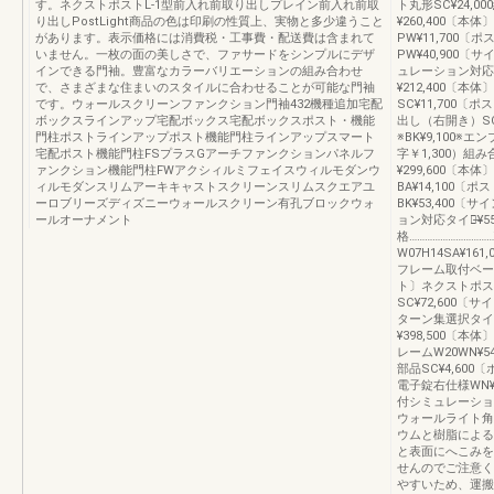
す。ネクストポストL-1型前入れ前取り出しプレイン前入れ前取
ト丸形SC¥24,0
り出しPostLight商品の色は印刷の性質上、実物と多少違うこと
¥260,400〔本体
があります。表示価格には消費税・工事費・配送費は含まれて
PW¥11,700
いません。一枚の面の美しさで、ファサードをシンプルにデザ
PW¥40,900
インできる門袖。豊富なカラーバリエーションの組み合わせ
ュレーション対応タイ
で、さまざまな住まいのスタイルに合わせることが可能な門袖
¥212,400〔本体
です。ウォールスクリーンファンクション門袖432機種追加宅配
SC¥11,700
ボックスラインアップ宅配ボックス宅配ボックスポスト・機能
出し（右開き）SC
門柱ポストラインアップポスト機能門柱ラインアップスマート
※BK¥9,100
宅配ポスト機能門柱FSプラスGアーチファンクションパネルフ
字￥1,300）組み
ァンクション機能門柱FWアクシィルミフェイスウィルモダンウ
¥299,600〔本体
ィルモダンスリムアーキキャストスクリーンスリムスクエアユ
BA¥14,100
ーロブリーズディズニーウォールスクリーン有孔ブロックウォ
BK¥53,400
ールオーナメント
ョン対応タイプ̶¥5
格…………………………
W07H14SA¥16
フレーム取付ベースW
ト〕ネクストポス
SC¥72,600
ターン集選択タイプS
¥398,500〔本
レームW20WN¥5
部品SC¥4,60
電子錠右仕様WN¥
付シミュレーション
ウォールライト角形
ウムと樹脂による
と表面にへこみを
せんのでご注意く
やすいため、運搬