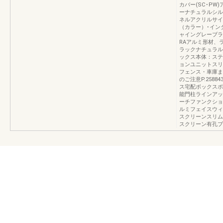
カバー(SC･PW
ーナチュラルシル
ネルアクリルサイ
（カラー）･イン
ャイングレーブラ
RAアルミ形材、
ラックナチュラル
ックス本体：ステ
ョンユニットスリ
フェンス・車庫まわ
のご注意P.258
ス宅配ボックスポ
能門柱ラインアッ
ーチファンクショ
ルミフェイスウィ
スクリーンスリム
スクリーン有孔ブ