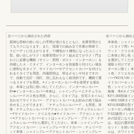
左ページから抽出された内容
右ページから抽出
面倒な部材の拾い出しの手間が省けるとともに、在庫管理がと
本体色：シャイング
てもラクになります。また、現場での組み立て作業が簡単で、
（Ｃタイプ用）※
スピーディに仕上がります。11梱包が１梱包になったユニット
ウッド・クリエモ
型。拾い出しがラク！在庫管理がラク！組み立てがラク！門ま
に本体と同じ色（
わりに必要な機能（サイン・照明・ポスト・インターホン）を
を選択してくださ
内蔵したＡ・Ｃタイプ、インターホンを別途取り付けたい場合
場取り付けです。本
に便利なＢタイプ、サイドカバーやアクセントカバーを付けら
ターホン除く）本
れるＣタイプを用意。内蔵照明は、明るさセンサ付きですの
ト色：クリエモカ
で、自動で点灯・消灯、消し忘れもなく経済的です。機能で選
バーF¥218,1
べる３タイプを用意。※インターホンカバーBを使用する場合
イドカバーセット
は、本体とは別に拾い出してください。インターホンカバー
色：シャイングレ
B※■インターホンカバー本体は、シャイングレーとナチュラル
格備 考Aタイプ
シルバーＦの２色を用意。さらに、Cタイプは、住宅スタイルに
¥211,000別
合わせてサイドカバー・アクセントカバーをお好みの色で組み
ーB¥3,100B
合せることができます。「ナチュラルシルバーＦ」も用意。本
¥210,000露
体：ナチュラルシルバーFアクセントカバー：ナチュラルシルバ
ンターホン内蔵タイ
ーFサイドカバー：クリエモカ■サイドカバー・アクセントカバ
P.522参照イン
ー※アクセントカバーセットはシャイングレー・ブラック・ナチ
みの設定になりま
ュラルシルバーFから選択してください。本体：シャイングレー
は、右記の選択部
アクセントカバー：シャイングレーサイドカバー：チェリーウ
セット〕を拾い出
ッド本体：シャイングレーアクセントカバー：シャイングレー
ルは、ホワイトマ