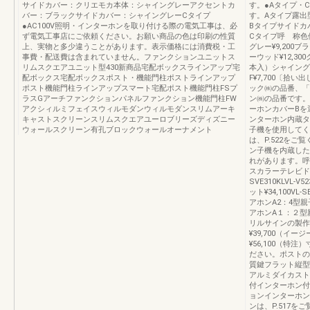
サイドカバー：クリエモカ本体：シャイングレーアクセントカ
す。●Aタイプ・
バー：ブラックサイドカバー：シャイングレーCタイプ
す。Aタイプ露出
●AC100V照明・インターホンを取り付ける際の電気工事は、必
Bタイプサイドカ
ず電気工事店にご依頼ください。お願い商品の色は印刷の性質
Cタイプ呼 称色
上、実物と多少違うことがあります。表示価格には消費税・工
グレー¥9,200ブ
事費・配送費は含まれていません。ファンクションユニットス
ーウッド¥12,30
リムスクエアユニット型430新商品宅配ボックスラインアップ宅
本入）シャイングレ
配ボックス宅配ボックスポスト・機能門柱ポストラインアップ
F¥7,700〔拾
ポスト機能門柱ラインアップスマート宅配ポスト機能門柱FSプ
ック㈱の品番、「W
ラスGアーチファンクションパネルファンクション機能門柱FW
ン㈱の品番です。
アクシィルミフェイスウィルモダンウィルモダンスリムアーキ
ーホンカバーBを
キャストスクリーンスリムスクエアユーロブリーズディズニー
ンターホン内蔵タ
ウォールスクリーン有孔ブロックウォールオーナメント
子機を使用してく
は、P.522を
ン子機を内蔵した
れがあります。呼
スカラーテレビドア
SVE310KLVL
ット¥34,100VL
アホンA2：4型親子
アホンA１：２型親子
リルサインの製作
¥39,700（イ
¥56,100（特
ださい。ポストの
質鍵フラット縦型
アルミダイカスト
付インターホン付
ョンインターホン
ンは、P.517