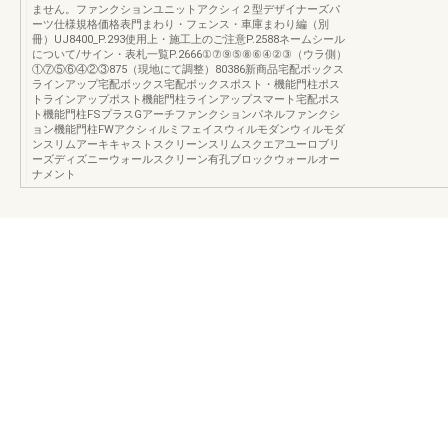
ません。ファンクションユニットアクシィ２型デザイナーズパ
ーツ仕様規格価格表門まわり・フェンス・車庫まわり編（別
冊）UJ8400_P.293使用上・施工上のご注意P.2588ネームシール
について/サイン・表札一覧P.2666①⑦⑨⑤⑧⑥④②③（ウラ側）
①⑦⑤⑥④②③875（現地にて調整）80386新商品宅配ボックス
ラインアップ宅配ボックス宅配ボックスポスト・機能門柱ポス
トラインアップポスト機能門柱ラインアップスマート宅配ポス
ト機能門柱FSプラスGアーチファンクションパネルファンクシ
ョン機能門柱FWアクシィルミフェイスウィルモダンウィルモダ
ンスリムアーキキャストスクリーンスリムスクエアユーロブリ
ーズディズニーウォールスクリーン有孔ブロックウォールオー
ナメント