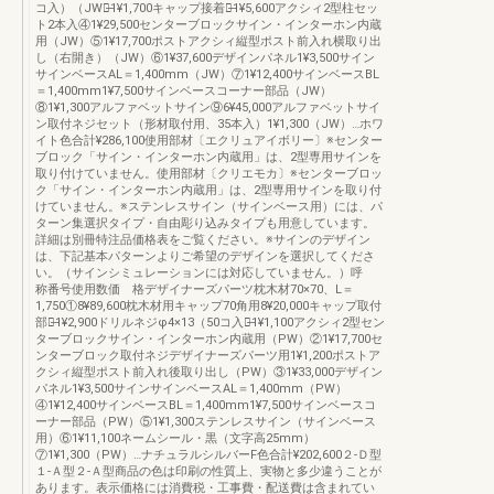
コ入）（JW）̶1¥1,700キャップ接着剤̶1¥5,600アクシィ2型柱セッ
ト2本入④1¥29,500センターブロックサイン・インターホン内蔵
用（JW）⑤1¥17,700ポストアクシィ縦型ポスト前入れ横取り出
し（右開き）（JW）⑥1¥37,600デザインパネル1¥3,500サイン
サインベースAL＝1,400mm（JW）⑦1¥12,400サインベースBL
＝1,400mm1¥7,500サインベースコーナー部品（JW）
⑧1¥1,300アルファベットサイン⑨6¥45,000アルファベットサイ
ン取付ネジセット（形材取付用、35本入）1¥1,300（JW）…ホワ
イト色合計¥286,100使用部材〔エクリュアイボリー〕※センター
ブロック「サイン・インターホン内蔵用」は、2型専用サインを
取り付けていません。使用部材〔クリエモカ〕※センターブロッ
ク「サイン・インターホン内蔵用」は、2型専用サインを取り付
けていません。※ステンレスサイン（サインベース用）には、パ
ターン集選択タイプ・自由彫り込みタイプも用意しています。
詳細は別冊特注品価格表をご覧ください。※サインのデザイン
は、下記基本パターンよりご希望のデザインを選択してくださ
い。（サインシミュレーションには対応していません。）呼
称番号使用数価 格デザイナーズパーツ枕木材70×70、L＝
1,750①8¥89,600枕木材用キャップ70角用8¥20,000キャップ取付
部品̶1¥2,900ドリルネジφ4×13（50コ入）̶1¥1,100アクシィ2型セン
ターブロックサイン・インターホン内蔵用（PW）②1¥17,700セ
ンターブロック取付ネジデザイナーズパーツ用1¥1,200ポストア
クシィ縦型ポスト前入れ後取り出し（PW）③1¥33,000デザイン
パネル1¥3,500サインサインベースAL＝1,400mm（PW）
④1¥12,400サインベースBL＝1,400mm1¥7,500サインベースコ
ーナー部品（PW）⑤1¥1,300ステンレスサイン（サインベース
用）⑥1¥11,100ネームシール・黒（文字高25mm）
⑦1¥1,300（PW）…ナチュラルシルバーF色合計¥202,600２-Ｄ型
１-Ａ型２-Ａ型商品の色は印刷の性質上、実物と多少違うことが
あります。表示価格には消費税・工事費・配送費は含まれてい