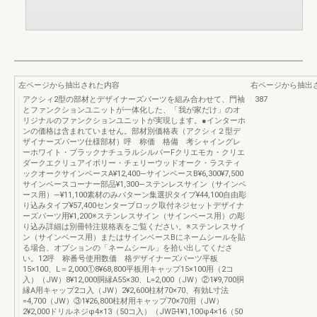
左ページから抽出された内容
右ページから抽出
アクシィ2型の部材とデザイナーズパーツを組み合わせて、門袖
387
とファンクションユニットが一体化した、「我が家だけ」のオ
リジナルのファンクションユニットが実現します。●インターホ
ンの価格は含まれていません。部材別価格表（アクシィ２型デ
ザイナーズパーツ仕様部材）呼 称価 格備 考シャイングレ
ーホワイト・ブラックナチュラルシルバーFクリエモカ・クリエ
ダークエクリュアイボリー・チェリーウッドオーク・ラスティ
ックオークサインベースA¥12,400―サインベースB¥6,300¥7,500
サインベースコーナー部品¥1,300―ステンレスサイン（サインベ
ース用）―¥11,100素材のみパターン集選択タイプ¥44,100自由彫
り込みタイプ¥57,400センターブロック取付ネジセットデザイナ
ーズパーツ用¥1,200※ステンレスサイン（サインベース用）の彫
り込み詳細は別冊特注規格表をご覧ください。※ステンレスサイ
ン（サインベース用）またはサインベースBにネームシールを貼
る場合、オプションの「ネームシール」を拾い出してくださ
い。12呼 称番号使用数価 格デザイナーズパーツ平板
15×100、L＝2,000①8¥68,800平板用キャップ15×100用（2コ
入）（JW）8¥12,000胴縁A55×30、L=2,000（JW）②1¥9,700胴
縁A用キャップ2コ入（JW）2¥2,600柱材70×70、有効L寸法
=4,700（JW）③1¥26,800柱材用キャップ70×70用（JW）
2¥2,000ドリルネジφ4×13（50コ入）（JW）̶1¥1,100φ4×16（50