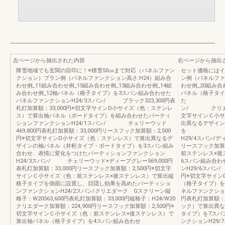
左ページから抽出された内容
右ページから抽出
降雪地域でも玄関の目印に！※積雪50㎝まで対応（パネルファン
セット価格にはイ
クション）プラン例（パネルファンクション高さ:H24）組み合
ン例（パネルファ
わせ例_11組み合わせ例_15組み合わせ例_13組み合わせ例_14組
わせ例_20組み合
み合わせ例_12袖パネル（格子タイプ）を3スパン組み合わせた
パネル（格子タイ
パネルファンクションH24/3スパン/ ブラック323,300円表
た パネル
札灯加算額：33,000円※切文字サインD小サイズ（色：ステンレ
ン/ クリエダーク
ス）で算出袖パネル（ボードタイプ）を組み合わせたパーティ
文字サインＣ小サ
ションファンクションH24/1スパン/ チェリーウッド
出異なるデザイン
469,800円表札灯加算額：33,000円リースフック加算額：2,500
を 4スパン
円※切文字サインD小サイズ（色：ステンレス）で算出異なるデ
H29/4スパン/デ
ザインの袖パネル（井桁タイプ・ボードタイプ）を3スパン組み
リースフック加算
合わせ、表情に変化をつけたパーティションファンクション
前ステンレス×後
H24/3スパン/ チェリーウッド×ディープグレー569,000円
6スパン組
表札灯加算額：33,000円リースフック加算額：2,500円※切文字
ンH29/6スパン
サインＣ小サイズ（色：前ステンレス×後ステンレス）で算出縦
円※切文字サイン
格子タイプを側面に設置し、目隠し効果を高めたパーティショ
（格子タイ
ンファンクションH24/2スパン/クリエダーク Gスクリーン縦
ネルファンクション
格子：W20563,600円表札灯加算額：33,000円縦格子：H24/W20
円表札灯加算額：3
クリエダーク加算額：224,900円リースフック加算額：2,500円※
ック）で算出異な
切文字サインＣ小サイズ（色：前ステンレス×後ステンレス）で
タイプ）を7スパ
算出袖パネル（格子タイプ）を4スパン組み合わせ
ンクションH29/