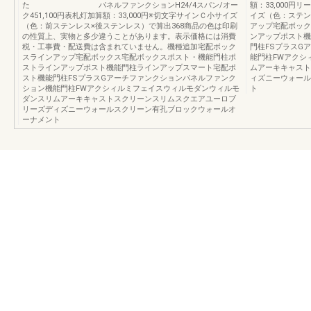
た パネルファンクションH24/4スパン/オー
額：33,000円
ク451,100円表札灯加算額：33,000円※切文字サインＣ小サイズ
イズ（色：ステン
（色：前ステンレス×後ステンレス）で算出368商品の色は印刷
アップ宅配ボック
の性質上、実物と多少違うことがあります。表示価格には消費
ンアップポスト機
税・工事費・配送費は含まれていません。機種追加宅配ボック
門柱FSプラスG
スラインアップ宅配ボックス宅配ボックスポスト・機能門柱ポ
能門柱FWアクシ
ストラインアップポスト機能門柱ラインアップスマート宅配ポ
ムアーキキャスト
スト機能門柱FSプラスGアーチファンクションパネルファンク
ィズニーウォール
ション機能門柱FWアクシィルミフェイスウィルモダンウィルモ
ト
ダンスリムアーキキャストスクリーンスリムスクエアユーロブ
リーズディズニーウォールスクリーン有孔ブロックウォールオ
ーナメント