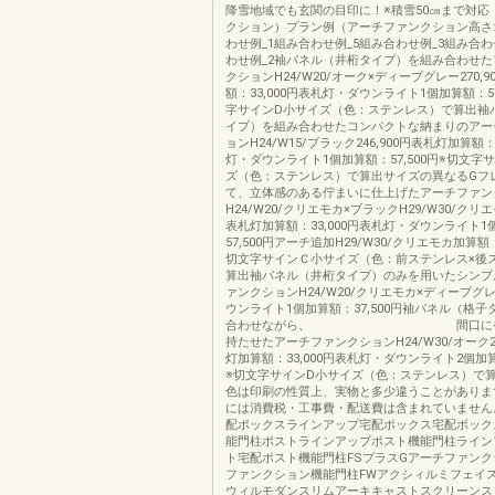
降雪地域でも玄関の目印に！※積雪50㎝まで対応
クション）プラン例（アーチファンクション高さ:
わせ例_1組み合わせ例_5組み合わせ例_3組み合わ
わせ例_2袖パネル（井桁タイプ）を組み合わせ
クションH24/W20/オーク×ディープグレー270,
額：33,000円表札灯・ダウンライト1個加算額：57
字サインD小サイズ（色：ステンレス）で算出袖
イプ）を組み合わせたコンパクトな納まりのアー
ョンH24/W15/ブラック246,900円表札灯加算額：
灯・ダウンライト1個加算額：57,500円※切文字
ズ（色：ステンレス）で算出サイズの異なるGフ
て、立体感のある佇まいに仕上げたアーチファン
H24/W20/クリエモカ×ブラックH29/W30/クリエモ
表札灯加算額：33,000円表札灯・ダウンライト1
57,500円アーチ追加H29/W30/クリエモカ加算額：1
切文字サインＣ小サイズ（色：前ステンレス×後
算出袖パネル（井桁タイプ）のみを用いたシンプ
ァンクションH24/W20/クリエモカ×ディープグレー
ウンライト1個加算額：37,500円袖パネル（格
合わせながら、 間口にやや
持たせたアーチファンクションH24/W30/オーク29
灯加算額：33,000円表札灯・ダウンライト2個加算額
※切文字サインD小サイズ（色：ステンレス）で算
色は印刷の性質上、実物と多少違うことがありま
には消費税・工事費・配送費は含まれていません
配ボックスラインアップ宅配ボックス宅配ボック
能門柱ポストラインアップポスト機能門柱ライン
ト宅配ポスト機能門柱FSプラスGアーチファン
ファンクション機能門柱FWアクシィルミフェイ
ウィルモダンスリムアーキキャストスクリーンス