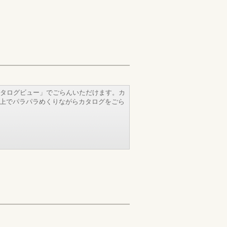
タログビュー」でごらんいただけます。カ
b上でパラパラめくりながらカタログをごら