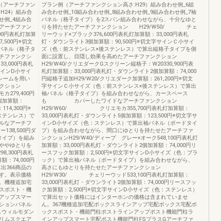
（アーチファン
プラン例（アーチファンクション高さ:H29）組み合わせ例_6組
H24）組み合
み合わせ例_10組み合わせ例_8組み合わせ例_9組み合わせ例_7袖
せ例_4組み合
パネル（格子タイプ）を2スパン組み合わせながら、十分なゆと
たアーチファン
りを持たせたアーチファンクション H29/W50/ チェ
900円表札灯加算
リーウッド×ブラック376,600円表札灯加算額：33,000円表札
,500円※切文
灯・ダウンライト3個加算額：90,500円※切文字サインＣ小サイ
パネル（格子タ
ズ（色：前ステンレス×後ステンレス）で算出縦格子タイプを側
チファンクシ
面に設置し、目隠し効果を高めたアーチファンクション
33,000円表札
H29/W40/クリエダークGスクリーン縦格子：W20330,900円表
サインD小サイ
札灯加算額：33,000円表札灯・ダウンライト2個加算額：74,000
レームを用い
円縦格子追加H29/W20/クリエダーク加算額：261,200円※切文
クション
字サインＣ小サイズ（色：前ステンレス×後ステンレス）で算出
カ279,400円
袖パネル（格子タイプ）を組み合わせながら、カースペース
個加算額：
も カバーしたワイドなアーチファンクション
14,300円※
H29/W60/ クリエモカ355,700円表札灯加算額：
ステンレス）で
33,000円表札灯・ダウンライト5個加算額：123,500円※切文字サ
ルなアーチフ
インD小サイズ（色：ステンレス）で算出袖パネル（ボードタイ
138,500円ダ
プ）を組み合わせながら、間口にゆとりを持たせたアーチファ
子タイプ）を組み
ンクションH29/W40/ディープ グレー×オーク548,100円表札灯
ゆとりを
加算額：33,000円表札灯・ダウンライト2個加算額：74,000円リ
8,300円表札
ースフック加算額：2,500円※切文字サインD小サイズ（色：ブラ
：74,000円
ック）で算出袖パネル（ボードタイプ）を組み合わせながら、
出366商品の
高さにもゆとりを持たせたアーチファンクション
す。表示価格
H29/W30/ チェリーウッド533,100円表札灯加算額：
。機種追加宅
33,000円表札灯・ダウンライト2個加算額：74,000円リースフッ
スポスト・機
ク加算額：2,500円※切文字サインD小サイズ（色：ステンレス）
アップスマー
で算出セット価格にはインターホンの価格は含まれていませ
クションパネル
ん。367機種追加宅配ボックスラインアップ宅配ボックス宅配ボ
スウィルモダン
ックスポスト・機能門柱ポストラインアップポスト機能門柱ラ
リムスクエア
インアップスマート宅配ポスト機能門柱FSプラスGアーチファ