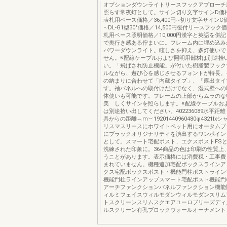
オプションダウンライトリースフックアプローチ
照らす常夜灯として。サイン切り文字サインD価格／
表札用ベース価格／36,400円∼切り文字サインC価格
∼DL-G1型30°価格／14,500円後付リースフック価
札用ベース照明価格／10,000円漢字と英語を併
で奥行き感ある佇まいに。フレーム内に埋め込み
パワーダウンライト。眩しさを抑え、多灯使いで
せん。※配線ケーブルおよび照明用部材は別途拾
い。「飛ばされ防止機能」が付いた樹脂製フック
ルながら、遊び心を感じさせるフォントが特長。
の納まりに合わせて「内蔵タイプ」、「露出タイ
す。袖パネルへの取付けだけでなく、湿式壁への
体使いも可能です。フレームの上部からムラのな
美 しくサインを照らします。※配線ケーブルお
は別途拾い出してください。402236089水平距離（
具からの距離︵m︶19201440960480φ4321l
リスマスリースにホワイトペット用にオータムブ
にブラックオリジナリティを演出するワンポイン
として。スマート宅配ポスト、エクスポストFS
洗練された印象に。364商品の色は印刷の性質上
うことがあります。表示価格には消費税・工事費
まれていません。機種追加宅配ボックスラインア
クス宅配ボックスポスト・機能門柱ポストライン
機能門柱ラインアップスマート宅配ポスト機能門
アーチファンクションパネルファンクション機能
ィルミフェイスウィルモダンウィルモダンスリム
トスクリーンスリムスクエアユーロブリーズディ
ルスクリーン有孔ブロックウォールオーナメント