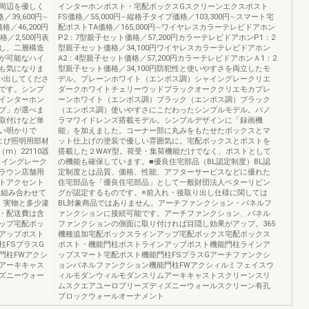
周辺を優しく
インターホンポスト・宅配ボックスGスクリーンエクスポスト
39,600円∼
FS価格／55,000円∼縦格子タイプ価格／103,300円∼スマート宅
／46,200円
配ポストTA価格／165,000円∼ワイヤレスカラーテレビドアホン
格／2,500円表
P2：7型親子セット価格／57,200円カラーテレビドアホンP1：2
記し、二層構造
型親子セット価格／34,100円ワイヤレスカラーテレビドアホン
が可能なハイ
A2：4型親子セット価格／57,200円カラーテレビドアホンＡ1：2
も気になりま
型親子セット価格／34,100円防犯性と使いやすさを両立したモ
い出してくださ
デル。プレーンホワイト（エンボス調）シャイングレークリエ
です。シンプ
ダークホワイトチェリーウッドブラックオーククリエモカプレ
インターホン
ーンホワイト（エンボス調）ブラック（エンボス調）ブラック
プ」が選べま
（エンボス調）使いやすさにこだわったシンプルモデル。パノ
取付けなど単
ラマワイドレンズ搭載モデル。シンプルデザインに「録画機
い明かりで
能」を加えました。コーナー部に丸みをもたせたボックスとマ
よび照明用部材
ット仕上げの塗装で優しい雰囲気に。宅配ボックスとポストを
m）22110器
搭載した２WAY型。荷受・集荷機能だけでなく、ポストとして
xシャイングレーク
の機能も確保しています。■優良住宅部品（BL認定制度）BL認
ラウン店舗用
定制度とは品質、価格、性能、アフターサービスなどに優れた
トアクセント
住宅部品を「優良住宅部品」として一般財団法人ベターリビン
と組み合わせて
グが認定するものです。※前入れ・後取り出し仕様に関しては
、実物と多少違
BL対象商品ではありません。アーチファンクション・パネルフ
・配送費は含
ァンクションに接続可能です。アーチファンクション、パネル
ップ宅配ボッ
ファンクションの側面に取り付ければ目隠し効果がアップ。365
アップポスト
機種追加宅配ボックスラインアップ宅配ボックス宅配ボックス
柱FSプラスG
ポスト・機能門柱ポストラインアップポスト機能門柱ラインア
門柱FWアクシ
ップスマート宅配ポスト機能門柱FSプラスGアーチファンクシ
アーキキャス
ョンパネルファンクション機能門柱FWアクシィルミフェイスウ
ズニーウォー
ィルモダンウィルモダンスリムアーキキャストスクリーンスリ
ムスクエアユーロブリーズディズニーウォールスクリーン有孔
ブロックウォールオーナメント