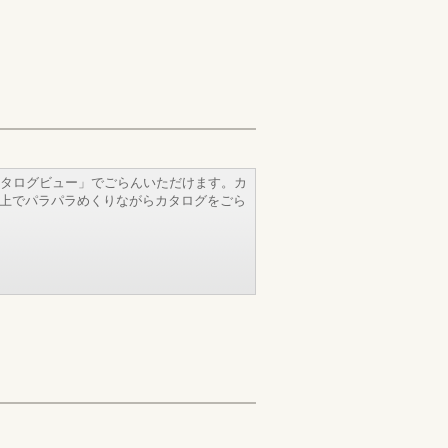
タログビュー」でごらんいただけます。カ
b上でパラパラめくりながらカタログをごら