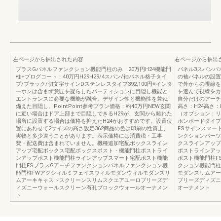
左ページから抽出された内容
右ページから抽出
プラスGパネルファンクション機能門柱のみ 20万円H24機能門
パネル3スパンパ
柱+プログコート：40万円H29H29/4スパン/袖パネル格子タイ
の袖パネルの設置
プ/ブラック/切文字サインDステンレスタイプ392,100円※インタ
で外からの視線を
ーホンは含まず意匠を凝らしたパーティションに目隠し機能と
を選んで視線をカ
エントランスに必要な機能が融合。デザイン性と機能性を兼ね
自分だけのアーチづ
備えた目隠し。PointPoint参考プラン価格：約40万円NEW玄関
高さ：H24高さ
に近い場合はドア上部まで目隠しできるH29が、玄関から離れた
（オプション：リ
場所に設置する場合は価格を抑えたH24がおすすめです。設置位
ホンボードタイプ
置にあわせて2サイズの高さ設定362商品の色は印刷の性質上、
FSサインスマー
実物と多少違うことがあります。表示価格には消費税・工事
ンクションパーツ
費・配送費は含まれていません。機種追加宅配ボックスライン
クスラインアップ
アップ宅配ボックス宅配ボックスポスト・機能門柱ポストライ
ポストラインアッ
ンアップポスト機能門柱ラインアップスマート宅配ポスト機能
ポスト機能門柱F
門柱FSプラスGアーチファンクションパネルファンクション機
クション機能門柱
能門柱FWアクシィルミフェイスウィルモダンウィルモダンスリ
モダンスリムアー
ムアーキキャストスクリーンスリムスクエアユーロブリーズデ
ブリーズディズニ
ィズニーウォールスクリーン有孔ブロックウォールオーナメン
オーナメント
ト