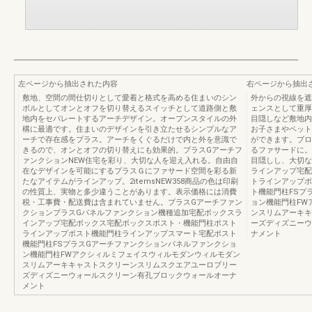
左ページから抽出された内容
右ページから抽出
敷地、空間の間仕切りとして愛着と格式を高める住まいのシン
外からの視線を遮
ボルとしてオンとオフを切り替えるスイッチとして道路側と敷
ェンスとして重厚
地内をセパレートするアーチデザイン。オープンスタイルの外
目隠しなど敷地内
構に最適です。住まいのデザインを引き立たせるシンプルなア
お子さまやペット
ーチで存在感をプラス。アーチをくぐるだけで内と外を意識で
ができます。ブロ
きるので、オンとオフの切り替えにも効果的。プラスGアーチフ
るファサードに。
ァンクションNEW住宅を彩り、大切な人を迎え入れる。自由自
目隠しし、大切な
在なデザインを可能にするプラスＧにファサード空間を彩る新
ラインアップ宅配
たなアイテムがラインアップ。2itemsNEW358商品の色は印刷
トラインアップポ
の性質上、実物と多少違うことがあります。表示価格には消費
ト機能門柱FSプ
税・工事費・配送費は含まれていません。プラスGアーチファン
ョン機能門柱FW
クションプラスGパネルファンクション機種追加宅配ボックスラ
ンスリムアーキキ
インアップ宅配ボックス宅配ボックスポスト・機能門柱ポスト
ーズディズニーウ
ラインアップポスト機能門柱ラインアップスマート宅配ポスト
ナメント
機能門柱FSプラスGアーチファンクションパネルファンクショ
ン機能門柱FWアクシィルミフェイスウィルモダンウィルモダン
スリムアーキキャストスクリーンスリムスクエアユーロブリー
ズディズニーウォールスクリーン有孔ブロックウォールオーナ
メント