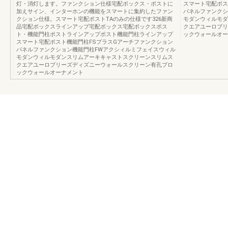
灯・消灯します。ファンクション仕様宅配ボックス・ポストに
スマート宅配ポス
加えサイン、インターホンの機能をスマートに集約したファン
パネルファンクシ
クション仕様。スマート宅配ポストTAのみの仕様です326新商
モダンウィルモダ
品宅配ボックスラインアップ宅配ボックス宅配ボックスポス
クエアユーロブリ
ト・機能門柱ポストラインアップポスト機能門柱ラインアップ
ックウォールオー
スマート宅配ポスト機能門柱FSプラスGアーチファンクション
パネルファンクション機能門柱FWアクシィルミフェイスウィル
モダンウィルモダンスリムアーキキャストスクリーンスリムス
クエアユーロブリーズディズニーウォールスクリーン有孔ブロ
ックウォールオーナメント