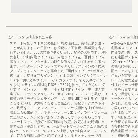
左ページから抽出された内容
右ページから抽出
スマート宅配ポスト商品の色は印刷の性質上、実物と多少違う
■埋め込み仕様ス
ことがあります。表示価格には消費税・工事費・配送費は含ま
宅配ポストTA・
れていません。LEDの粒を見せない美しい配光の照明です。照明
内部での宅配ポス
の点灯・消灯内蔵タイプ（右）内蔵タイプ（左）面付タイプ内
にも宅配ポストを
蔵タイプは、インターホンの取付位置を左右いずれかから選べ
120mmと15
ます。インターホンフラットですっきりしたデザインの「内蔵
の機能に特化し、
タイプ」とインターホンが露出した「面付タイプ」の2種類から
配ボックスを支え
選べます。切り文字サインB（小）木目調サイン切り文字サイン
佇まいを実現しま
C（小）切り文字サインD（小）ガラスサイン切り文字サイン
レームの埋め込み
A（小）※サインの詳細はP.328・P.329を参照してください。切
付けたベース仕様
り文字サイン（大）（中）（小）切り文字サイン（中）抜き文
仕様を設置できま
字プレートサインアクリルバーサインサインテイストが異なる9
ルをご用意してい
種類の専用デザインをラインアップ。照明LEDフットライト明る
と一体化すること
くなると消灯。夕方暗くなると自動点灯。宅配ボックスの下部
み仕様。壁埋め込
から足元をライトアップ。エントランスの視認性を上げ植栽の
ど限られたスペー
演出にも効果的です。明るさセンサーLEDサインライトフレーム
れた土間にアンカ
の上部から、ムラのないあかりが美しくサインを照らします。
す。※画像はスマ
スマートフォンで点灯・消灯時間を設定。設定された時間に自
の仕様です埋め込
動で点灯・消灯します。●ホームネットワークシステム連動の場
直接接続できる電
合●ホームネットワークシステム連動しない場合スマートフォン
商品宅配ボックス
でお好きな時間に点灯・消灯できます。明るさセンサーで点
ト・機能門柱ポス