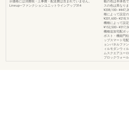
示価格には消費税・工事費・配送費は含まれていません。
載の色は本体色で
Lineup─ファンクションユニットラインアップ314
スの色は異なりま
¥208,100∼¥447,2
種によって設定の
¥201,600∼¥218
機種によって設定
¥152,500∼¥31
機種追加宅配ボッ
ポスト・機能門柱
ップスマート宅配
ョンパネルファン
ィルモダンウィル
ムスクエアユーロ
ブロックウォール