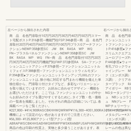
左ページから抽出された内容
右ページから抽出
商 品 名色門扉取付10万円20万円30万円40万円50万円スマー
商 品 名色門扉取
ト宅配ポストP.316参照―機能門柱FSP.346参照―商 品 名色門
クションユニット
扉取付20万円40万円60万円80万円100万円プラスGアーチファン
トファンクション
クションNEWP.358参照SC JW BK RASA WP WQ
トP.416参照●
FN―プラスGパネルファンクションNEWP.358参照SC JW
スリムスクエアユ
BK RASA WP WQ FN―商 品 名色門扉取付10万円20万
ユーロブリーズP
円30万円40万円50万円機能門柱FWP.372参照RA SA―ファンク
P.440参照●ウ
ションユニットアクシィP.376参照―ファンクションユニットル
有孔ブロックウォー
ミフェイスP.388参照―ファンクションユニットウィルモダン
ャイングレー M
P.394参照●ファンクションユニットラインアップLIXILのファン
ク（エンボス調）
クションユニットは､狭小地に対応する門まわり機能を備えた単
ス調）、クリアホ
独仕様から、門扉取り付けタイプなど、多彩なバリエーション
ターブラック R
を取り揃えていますので、お好みに合わせてデザイン・機能を
アイボリー RB
お選びいただけます。ここでは､ファンクションユニットの中か
NGタータングリ
らお好みのタイプを選びやすくするために､タイプ数・色・価格
ュ NBショコラ
の一覧表を掲載しました。それぞれの商品の詳細については､各
ュ NNグレー 
掲載ページをご覧ください。
WPチェリーウッ
¥227,800∼¥414,900RASCBKHHWQWRWP¥116,300∼¥351,000RASCBKHHWQWRFNFNWP
ディープグレー 
機種によって設定のない色がありますのでご注意ください。
メタルグレー※ス
¥56,300∼¥125,800アクシィ1型アクシィ2型
（エンボス調）、
ABRAPWSCBKHHSAEHWQWRWPPWSKRANBPJSAPHWQWRWPABRASCSAPWWQW
ます。¥153,40
商品の色は印刷の性質上、実物と多少違うことがあります。表
レームの色は異な