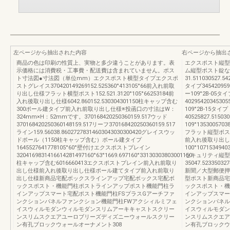
左ページから抽出された内容
右ページから抽出
商品の色は印刷の性質上、実物と多少違うことがあります。表
エクスポスト縦型
示価格には消費税・工事費・配送費は含まれていません。ポス
ム縦型ポスト錠なし
ト寸法図●寸法図（単位mm）エクスポスト横型タイプエクスポ
31.511030527.
ストグレイス370420149269152.525360°413105°66前入れ前取
タイプ3454209595
り出し仕様フラット横型ポスト152.521.3120°105°66253184前
ー109°2B-05タイ
入れ後取り出し仕様6042.860152.530304301150柱キャップ含む
4029542034530
300ポール建タイプ前入れ前取り出し仕様※投函口の寸法はW：
109°2B-15タイプ
324mm×H：52mmです。370168420250360159.517ウッド
40525827.5150
370168420250360148159.517リーフ370168420250360159.517
109°1353005703
ライン159.56038.86027278314603043030300420グレイスウッ
フラット縦型ポス
ドポール（1150柱キャップ含む）ポール建タイプ
前入れ後取り出し
1645527641778105°60°壁付けエクスポストプレイン
100°1071534940
3204169831416614281497160°63°1669.697160°33130303803001150
セキュリティ縦型
柱キャップ含む6016660413エクスポストプレイン前入れ前取り
35047.5233503
出し仕様前入れ後取り出し仕様ポール建てタイプ前入れ前取り
新聞／大型郵便押す160
出し仕様新商品宅配ボックスラインアップ宅配ボックス宅配ボ
型ポスト新商品宅
ックスポスト・機能門柱ポストラインアップポスト機能門柱ラ
ックスポスト・機
インアップスマート宅配ポスト機能門柱FSプラスGアーチファ
インアップスマー
ンクションパネルファンクション機能門柱FWアクシィルミフェ
ンクションパネル
イスウィルモダンウィルモダンスリムアーキキャストスクリー
イスウィルモダン
ンスリムスクエアユーロブリーズディズニーウォールスクリー
ンスリムスクエア
ン有孔ブロックウォールオーナメント308
ン有孔ブロックウ