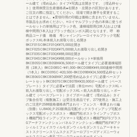
ール建て（埋め込み）タイプ※写真は左開きです。［埋込枠セッ
ト］使用例受注生産価格表●右開き・左開きの区別があります。
ご注文の際に指定してください。現場で開き勝手を変更するこ
とはできません。●受領印用の印鑑は価格に含まれていません。
市販品をお求めください。※ロイヤルブラック色の本体に使うポ
ールセットの単独用はブラック色、連棟端部用(2本入)および連
棟中間用(1本入)はブラック色(エンボス調)となります。呼 称
商品コード価 格備 考シャイングレーロイヤルブラック宅配
ボックスKL本体前入れ前取り出し右開き
8KCF01SC8KCF01QK¥75,000左開き
8KCF02SC8KCF02QK¥75,000前入れ後取り出し右開き
8KCF03SC8KCF03QK¥88,000左開き
8KCF04SC8KCF04QK¥88,000ポールセット※単独用
8KCB05SC8KCB05BK¥36,500ポール建てタイプに必要連棟端部
用（2本入）8KCD08SC−¥41,000−8KCD08BK¥49,000連棟中間用
（1本入）8KCD09SC−¥20,500−8KCD09BK¥24,500埋込枠セット
8KCB06SC8KCB06BK¥7,200壁埋め込みタイプに必要ベースプ
レートセット8KCB07SC8KCB07BK¥20,000ポール建て（ベース
プレート）タイプに必要●寸法図（単位mm）宅配ボックスKL＜
前入れ後取り出し＞宅配ボックスKL＜前入れ前取り出し＞ポー
ル建て（ベースプレート）タイプポール建て（埋め込み）タイ
プ集合住宅（複数施工）は受注生産品です。277使用上・施工上
のご注意P.2588規格価格表門まわり・フェンス・車庫まわり編
（別冊）UJ8400_P.253新商品宅配ボックスラインアップ宅配ボ
ックス宅配ボックスポスト・機能門柱ポストラインアップポス
ト機能門柱ラインアップスマート宅配ポスト機能門柱FSプラス
Gアーチファンクションパネルファンクション機能門柱FWアク
シィルミフェイスウィルモダンウィルモダンスリムアーキキャ
ストスクリーンスリムスクエアユーロブリーズディズニーウォ
ールスクリーン有孔ブロックウォールオーナメント