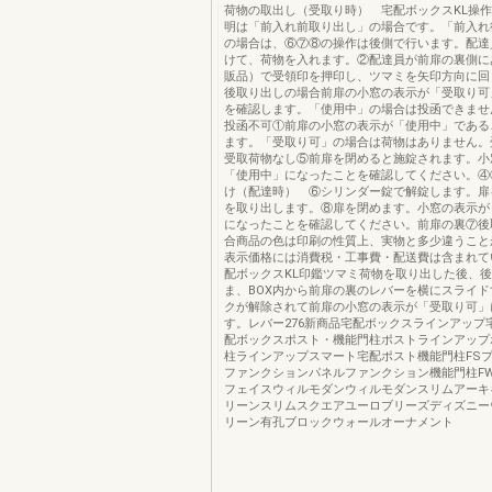
荷物の取出し（受取り時） 宅配ボックスKL操
明は「前入れ前取り出し」の場合です。「前入れ
の場合は、⑥⑦⑧の操作は後側で行います。配達
けて、荷物を入れます。②配達員が前扉の裏側に
販品）で受領印を押印し、ツマミを矢印方向に回
後取り出しの場合前扉の小窓の表示が「受取り可
を確認します。「使用中」の場合は投函できませ
投函不可①前扉の小窓の表示が「使用中」である
ます。「受取り可」の場合は荷物はありません。
受取荷物なし⑤前扉を閉めると施錠されます。小
「使用中」になったことを確認してください。④
け（配達時） ⑥シリンダー錠で解錠します。扉
を取り出します。⑧扉を閉めます。小窓の表示が
になったことを確認してください。前扉の裏⑦後
合商品の色は印刷の性質上、実物と多少違うこと
表示価格には消費税・工事費・配送費は含まれて
配ボックスKL印鑑ツマミ荷物を取り出した後、
ま、BOX内から前扉の裏のレバーを横にスライ
クが解除されて前扉の小窓の表示が「受取り可」
す。レバー276新商品宅配ボックスラインアップ
配ボックスポスト・機能門柱ポストラインアップ
柱ラインアップスマート宅配ポスト機能門柱FS
ファンクションパネルファンクション機能門柱F
フェイスウィルモダンウィルモダンスリムアーキ
リーンスリムスクエアユーロブリーズディズニー
リーン有孔ブロックウォールオーナメント