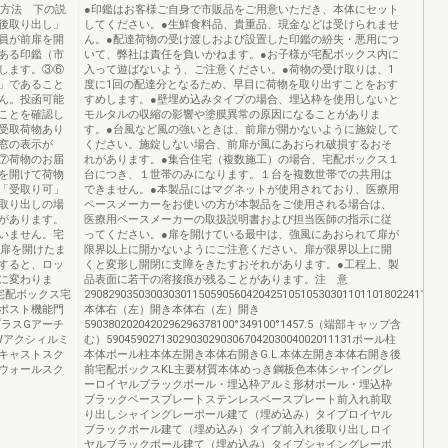
作方法 下の説
●印鑑はお客様ご自身で市販品をご用意いただき、本体にセット
後取り出し」
してください。●生鮮食料品、貴重品、現金などは受けられませ
員が前扉を開
ん。●配達荷物の受け渡しおよび設置した印鑑の紛失・悪用につ
ある印鑑（市
いて、弊社は責任を負いかねます。●お子様が宅配ボックス内に
します。③⑥
入って遊ばないよう、ご注意ください。●荷物の受け取りは、1
」であること
度に1回の配達分となるため、早目に荷物を取り出すことをおす
ん。投函可能
すめします。●壁埋め込みタイプの場合、埋込枠を使用しないと
ことを確認し
モルタルの収縮の影響や塗膜異常の原因になることがありま
受取荷物あり
す。●台風など風の強いときは、前扉が開かないように施錠して
窓の表示が
ください。施錠しない場合、前扉が風にあおられ破損するおそ
⑦荷物のお届
れがあります。●集合住宅（複数施工）の場合、宅配ボックス１
を開けて荷物
台につき、１世帯のみになります。１台を複数世帯での共用は
「受取り可」
できません。●本製品にはマグネットが使用されており、医療用
取り出しの場
ペースメーカーをお使いの方が本製品をご使用される場合は、
があります。
医療用ペースメーカーの取扱説明書および担当医師の指示に従
いません。宅
ってください。●扉を開けている最中は、強風にあおられて扉が
後扉を開けたま
限界以上に開かないようにご注意ください。扉が限界以上に開
ドすると、ロッ
くと変形し開閉に支障をきたすおそれがあります。●工程上、製
に変わりま
品表面に若干の溶接痕が残ることがあります。注 意
宅配ボックス宅
290829035030030301150590560420425105105303011011018022411086
ポスト機能門
本体右（左）開き本体右（左）開き
プラスGアーチ
5903802020420296296378100°349100°1457.5（端部キャップ含
Wアクシィルミ
む）59045902713029030290306704203004002011131ポール柱
キャストスク
本体ポール柱本体左開き本体右開きG.L.本体左開き本体右開き後
ウォールスク
前宅配ボックスKL主要材質本体めっき鋼板色本体シャイングレ
ーロイヤルブラックポール・埋込枠アルミ形材ポール・埋込枠
ブラックベースプレートステンレスベースプレート前入れ前取
り出しシャイングレーポール建て（埋め込み）タイプロイヤル
ブラックポール建て（埋め込み）タイプ前入れ後取り出しロイ
ヤルブラックポール建て（埋め込み）タイプシャイングレーポ