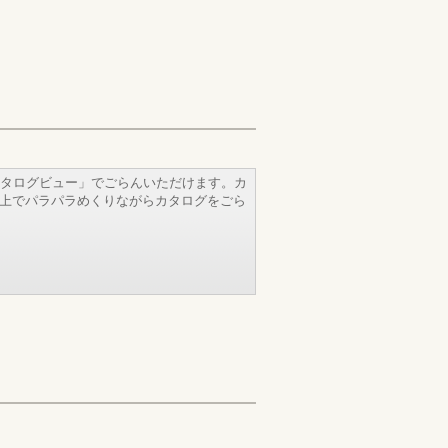
タログビュー」でごらんいただけます。カ
b上でパラパラめくりながらカタログをごら