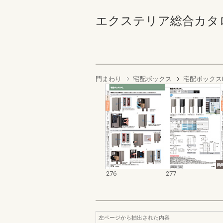
エクステリア総合カタログ2022
門まわり
宅配ボックス
宅配ボックス
276
277
左ページから抽出された内容