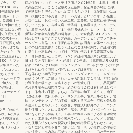
年プラン（有
商品保証についてエクステリア商品２０21年2月 本書は、当社
89100（年）
の商品に関し、ここに記載の保証期間、保証内容の範囲におい
5年間保証6年
て無料修理を行うことをお約束するものです。保証期間中に故
渡日購入日レン
障・損傷などの不具合（以下「不具合」といいます）が発生し
洗い乾燥機オー
た場合には、お取り扱いの施工店、工務店、販売店に修理を依
長く大切に使う
頼してください。当社支店・営業所、お客様相談センターにて
保証にはない充
もご相談を承ります。（１）保証者株式会社ＬＩＸＩＬ（２）
料で何度でも修
保証の対象者当該商品の所有者（３）対象商品LIXILブランドで
Lの公式ホーム
発売しているエクステリア商品、ガーデンリビングファニチャ
保証期間も5年
ー＆グッズ商品（４）保証内容取扱い説明書・表示ラベルまた
にあわせて最
はその他の注意書きに基づく適正なご使用状態で、保証期間内
いただくと、通
に発生した不具合については、下記に例示する免責事項を除
庭に設置された
き、無料修理いたします。（５）保証期間当該商品の施工完了
SSO、リフォ
日（お引き渡し日※）から起算して２年間。（電装部品及び木製
を3年延長いた
部品については１年間。ラッピングシートの“浮き”や“はがれ”お
、ガスコンロ、
よびそれに伴う“著しい変色”については５年間。）ただし、施
となります。※
工を伴わない商品及びガーデンリビングファニチャー＆グッズ
ホームページで
商品についてはご購入された日から起算して１年間。※注）新築
ご加入で、最
分譲住宅の場合は、建築主さまへの引渡し日。（６）品質保証
の詳細は、
の免責事項保証期間内でも、次の様な場合には有料修理となり
シルオーナーズ
ます。①当社の手配によらない第三者の加工、組立て、施工
間平日
（基礎工事、取付工事、シーリング工事、電気工事など）、管
ners-
理、メンテナンスなどの不備に起因する不具合（海砂や急結剤
を使用したモルタルによる腐食、中性洗剤以外のクリーニング
ナーズクラブ公式ペ
剤を使用したことによる変色、腐食、基礎寸法や取り付け寸法
入後、6か月以
違いなどによる性能低下、工事中の養生不良による変色や腐食
ン浴室洗面化
など）。②取扱い説明書や表示ラベル、カタログなどに記載さ
わりリビング
れた使用方法からの逸脱及び適切な維持管理を行わなかったこ
4月版リクシルオ
となどに起因する不具合（例えば、雪下ろしや操作上の注意な
どの注意シール内容の不励行による破損など）。③表示された