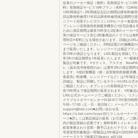
従来のメーカー保証（無料）長期保証サ−ビス5
料）長期保証サ−ビス10年プラン（有料）1234567
10年間保証1∼2年間保証左記の期間以降有料修理
目以降有料修理11年目以降有料修理保証期間引
ジフード浴室テレビガスコンロIHヒーター食器
ブンレンジ浴室換気乾燥暖房機安心1住宅設備を
ために保証期間は最長10年安心2従来のメーカー
実の保証サービス安心3対象商品のトラブルは無
理対応※有料になる場合があります。詳細はLIXI
ページをご確認ください。同時設置の付属機器の
まで延長いたします。レンジフードは保証プラン
長10年の保証となります。LIXIL製品を登録して
常2年の保証期間を1年延長いたします。※一般家
製品が対象です。※サティス、アステオ、NewPA
レ（温水洗浄便座部のみ）は通常2年の保証期間
します。※他社製機器（例：浴室換気乾燥暖房機
食器洗い乾燥機、レンジフードなど）は1年保証
詳細は、製品に同梱しているチラシやLIXIL公式
ご確認ください。オプションの長期保証サービス
長10年間まで保証期間が延長されます。※対象品
LIXIL公式ホームページでご確認ください。リク
クラブカスタマーセンター0120-417-701受付時
9:00∼17:00（土・日・祝日除く）メールアドレスow
support@lixil.com■お問い合わせ先
https://s.lixil.com/locpc02リクシルオー
ージ■詳しくは製品保証の延長（お引渡し／ご購
内の製品登録が必要です）無料有料トイレキッチ
粧室車庫まわり玄関・勝手口まわりテラス・庭ま
等居室窓対象製品一部製品は5年保証※22022年
ーナーズクラブ検索2718extct_a01104