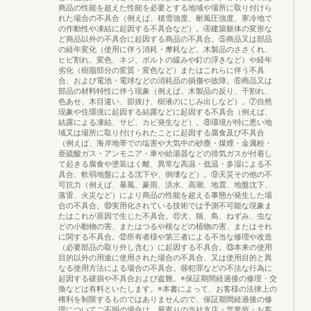
商品の性能を超えた性能を必要とする地域や場所に取り付けら
れた場合の不具合（例えば、積雪強度、耐風圧強度、寒冷地で
の作動性や凍結に起因する不具合など）。④建築躯体の変形な
ど商品以外の不具合に起因する商品の不具合。⑤商品又は部品
の経年変化（使用に伴う消耗・摩耗など。木製品のささくれ、
ヒビ割れ、変色、ネジ、ボルトの緩みや釘の浮きなど）や経年
劣化（樹脂部分の変質・変色など）またはこれらに伴う不具
合、および電池・電球などの消耗品の損傷や故障。⑥商品又は
部品の材料特性に伴う現象（例えば、木製品の反り、干割れ、
色あせ、木目違い、節抜け、樹液のにじみ出しなど）。⑦自然
現象や住環境に起因する結露などに起因する不具合（例えば、
結露による凍結、サビ、カビ発生など）。⑧環境が特に悪い地
域又は場所に取り付けられたことに起因する腐食及び不具合
（例えば、海岸地帯での塩害や大気中の砂塵・煤煙・金属粉・
亜硫酸ガス・アンモニア・車や給湯器などの排気ガスが付着し
て起きる腐食や塗装はく離、異常な高温・低温・多湿による不
具合、軟弱地盤による沈下や、倒壊など）。⑨天災その他の不
可抗力（例えば、暴風、豪雨、洪水、高潮、地震、地盤沈下、
落雷、火災など）により商品の性能を超える事態が発生した場
合の不具合。⑩実用化されている技術では予測不可能な現象ま
たはこれが原因で生じた不具合。⑪犬、猫、鳥、ねずみ、虫な
どの小動物の害、またはつるや根などの植物の害、またはそれ
に関する不具合。⑫所有者様や第三者による不当な修理や改造
（必要部品の取り外し含む）に起因する不具合。⑬本来の使用
目的以外の用途に使用された場合の不具合、又は使用目的と異
なる使用方法による場合の不具合。⑭犯罪などの不法な行為に
起因する破損や不具合および盗難。※保証期間経過後の修理・交
換などは有料といたします。※本書によって、お客様の法律上の
権利を制限するものではありませんので、保証期間経過後の修
理についてご不明の場合は、最寄りの当社支店・営業所・お客