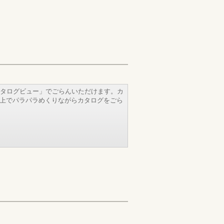
タログビュー」でごらんいただけます。カ
b上でパラパラめくりながらカタログをごら